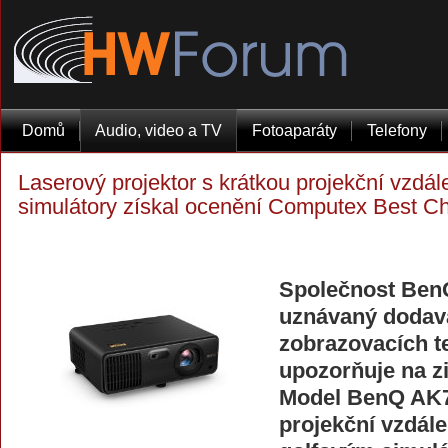
Domů
Audio, video a TV
Fotoaparáty
Telefony
Laserový projektor s krátkou projekční vzdál
simulátory získal ocenění Computex Best C
Společnost Ben
uznávaný dodava
zobrazovacích t
upozorňuje na zi
Model BenQ AK7
projekční vzdál