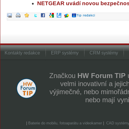
NETGEAR uvádí novou bezpečnost
Kontakty redakce
ERP systémy
CRM systémy
Značkou
HW Forum TIP
u
velmi inovativní a jeji
výjimečné, nebo mimořádně
nebo mají vyn
|
Baterie do mobilu, fotoaparátu a videokamer
|
CAD systém