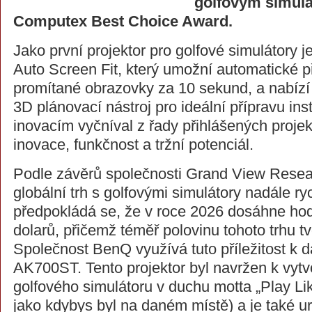
golfovým simulá
Computex Best Choice Award.
Jako první projektor pro golfové simulátory j
Auto Screen Fit, který umožní automatické 
promítané obrazovky za 10 sekund, a nabízí t
3D plánovací nástroj pro ideální přípravu ins
inovacím vyčníval z řady přihlášených proje
inovace, funkčnost a tržní potenciál.
Podle závěrů společnosti Grand View Resea
globální trh s golfovými simulátory nadále ry
předpokládá se, že v roce 2026 dosáhne hod
dolarů, přičemž téměř polovinu tohoto trhu t
Společnost BenQ využívá tuto příležitost k 
AK700ST. Tento projektor byl navržen k vyt
golfového simulátoru v duchu motta „Play Lik
jako kdybys byl na daném místě) a je také ur