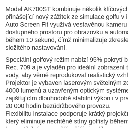
Model AK700ST kombinuje několik klíčových
přinášející nový zážitek ze simulace golfu v 
Auto Screen Fit využívá vestavěnou kameru k
dostupného prostoru pro obrazovku a automat
během 10 sekund, čímž minimalizuje zkreslen
složitého nastavování.
Speciální golfový režim nabízí 95% pokrytí 
Rec. 709 a je vyladěn pro ideální zobrazení 
vody, aby věrně reprodukoval realistický vzhl
Projektor je vybaven laserovým světelným zd
4000 lumenů a uzavřeným optickým systéme
zajišťujícím dlouhodobě stabilní výkon i v pr
20 000 hodin bezúdržbového provozu.
Flexibilitu instalace podporuje krátký projek
který eliminuje nechtěné stíny golfisty běhe