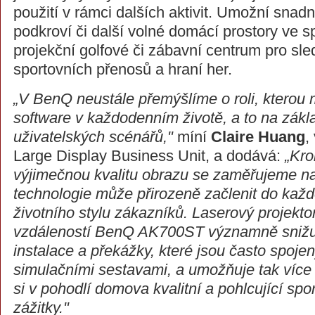
použití v rámci dalších aktivit. Umožní snad
podkroví či další volné domácí prostory ve s
projekční golfové či zábavní centrum pro sle
sportovních přenosů a hraní her.
„V BenQ neustále přemýšlíme o roli, kterou
software v každodenním životě, a to na zákl
uživatelských scénářů,"
míní
Claire Huang
,
Large Display Business Unit, a dodává:
„Kr
výjimečnou kvalitu obrazu se zaměřujeme na 
technologie může přirozeně začlenit do ka
životního stylu zákazníků. Laserový projekto
vzdáleností BenQ AK700ST významně snižu
instalace a překážky, které jsou často spojen
simulačními sestavami, a umožňuje tak více
si v pohodlí domova kvalitní a pohlcující spo
zážitky."