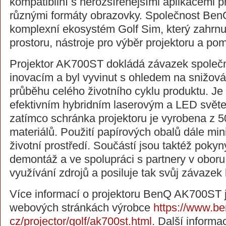
kompatibilní s nerozšířenějšími aplikacemi p
různými formáty obrazovky. Společnost Ben
komplexní ekosystém Golf Sim, který zahrnu
prostoru, nástroje pro výběr projektoru a pom
Projektor AK700ST dokládá závazek společn
inovacím a byl vyvinut s ohledem na snižová
průběhu celého životního cyklu produktu. J
efektivním hybridním laserovým a LED svět
zatímco schránka projektoru je vyrobena z 
materiálů. Použití papírových obalů dále mi
životní prostředí. Součástí jsou taktéž pokyn
demontáž a ve spolupráci s partnery v oboru 
využívání zdrojů a posiluje tak svůj závazek k
Více informací o projektoru BenQ AK700ST j
webových stránkách výrobce
https://www.be
cz/projector/golf/ak700st.html
. Další informa