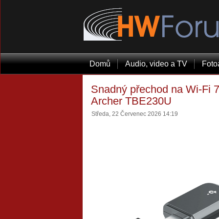
Domů
Audio, video a TV
Foto
Snadný přechod na Wi-Fi 7
Archer TBE230U
Středa, 22 Červenec 2026 14:19