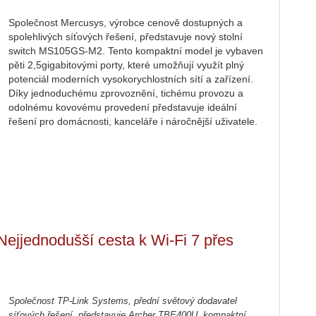
Společnost Mercusys, výrobce cenově dostupných a
spolehlivých síťových řešení, představuje nový stolní
switch MS105GS-M2. Tento kompaktní model je vybaven
pěti 2,5gigabitovými porty, které umožňují využít plný
potenciál moderních vysokorychlostních sítí a zařízení.
Díky jednoduchému zprovoznění, tichému provozu a
odolnému kovovému provedení představuje ideální
řešení pro domácnosti, kanceláře i náročnější uživatele.
ejjednodušší cesta k Wi-Fi 7 přes
Společnost TP-Link Systems, přední světový dodavatel
síťových řešení, představuje Archer TBE400U, kompaktní