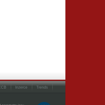
 CCB
Inzerce
Trends