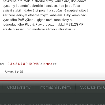
navržena pro malé a střední firmy, kanceláře, dohledové
systémy i domácí pokročilé instalace, kde je potřeba
zajistit stabilní datové připojení a současně napájet síťová
zařízení jediným ethernetovým kabelem. Díky kombinaci
vysokého PoE výkonu, gigabitové konektivity a
jednoduchého Plug & Play provozu nabízí MS112GMP
efektivní řešení pro moderní síťovou infrastrukturu.
ozí
1
2
3
4
5
6
7
8
9
10
Další
>
Konec
>>
Strana 1 z 75
CRM systémy
Informační systémy
Vydavatelství