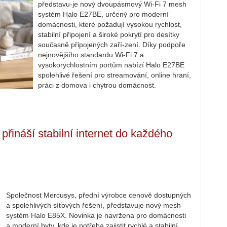
představu-je nový dvoupásmový Wi-Fi 7 mesh
systém Halo E27BE, určený pro moderní
domácnosti, které požadují vysokou rychlost,
stabilní připojení a široké pokrytí pro desítky
současně připojených zaří-zení. Díky podpoře
nejnovějšího standardu Wi-Fi 7 a
vysokorychlostním portům nabízí Halo E27BE
spolehlivé řešení pro streamování, online hraní,
práci z domova i chytrou domácnost.
ináší stabilní internet do každého
Společnost Mercusys, přední výrobce cenově dostupných
a spolehlivých síťových řešení, představuje nový mesh
systém Halo E85X. Novinka je navržena pro domácnosti
a moderní byty, kde je potřeba zajistit rychlé a stabilní