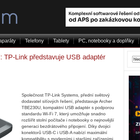
aparáty
Telefony
Tablety
PC, notebooky a doplňky
: TP-Link představuje USB adaptér
Společnost TP-Link Systems, přední světový
dodavatel síťových řešení, představuje Archer
TBE230U, kompaktní USB adaptér s podporou
standardu Wi-Fi 7, který umožňuje snadno
rozšířit stolní počítače i notebooky o nejnovější
generaci bezdrátového připojení. Díky dvojici
konektorů USB-C i USB-A nabízí maximální
kompatibilitu s moderními i staršími zařízeními,