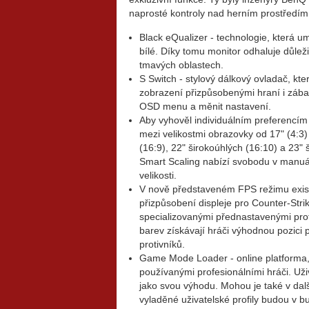
naprosté kontroly nad herním prostředím
Black eQualizer - technologie, která 
bílé. Díky tomu monitor odhaluje důleži
tmavých oblastech.
S Switch - stylový dálkový ovladač, kt
zobrazení přizpůsobenými hraní i zábav
OSD menu a měnit nastavení.
Aby vyhověl individuálním preferenc
mezi velikostmi obrazovky od 17" (4:3) 
(16:9), 22" širokoúhlých (16:10) a 23" 
Smart Scaling nabízí svobodu v manuá
velikosti.
V nově představeném FPS režimu existu
přizpůsobení displeje pro Counter-Stri
specializovanými přednastavenými profil
barev získávají hráči výhodnou pozici
protivníků.
Game Mode Loader - online platforma, 
používanými profesionálními hráči. Uživ
jako svou výhodu. Mohou je také v dalš
vyladěné uživatelské profily budou v b