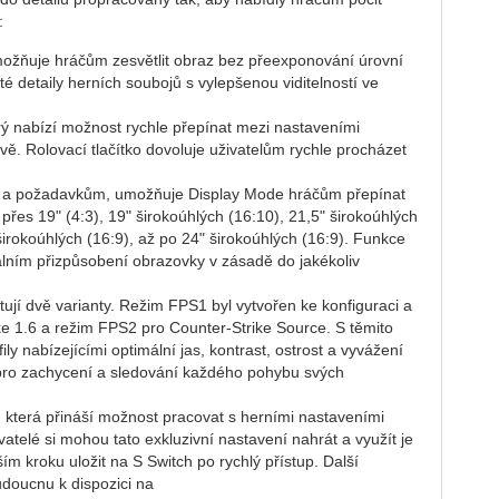
:
umožňuje hráčům zesvětlit obraz bez přeexponování úrovní
té detaily herních soubojů s vylepšenou viditelností ve
erý nabízí možnost rychle přepínat mezi nastaveními
ě. Rolovací tlačítko dovoluje uživatelům rychle procházet
ím a požadavkům, umožňuje Display Mode hráčům přepínat
přes 19" (4:3), 19" širokoúhlých (16:10), 21,5" širokoúhlých
širokoúhlých (16:9), až po 24" širokoúhlých (16:9). Funkce
lním přizpůsobení obrazovky v zásadě do jakékoliv
jí dvě varianty. Režim FPS1 byl vytvořen ke konfiguraci a
ke 1.6 a režim FPS2 pro Counter-Strike Source. S těmito
y nabízejícími optimální jas, kontrast, ostrost a vyvážení
 pro zachycení a sledování každého pohybu svých
která přináší možnost pracovat s herními nastaveními
atelé si mohou tato exkluzivní nastavení nahrát a využít je
ím kroku uložit na S Switch po rychlý přístup. Další
udoucnu k dispozici na