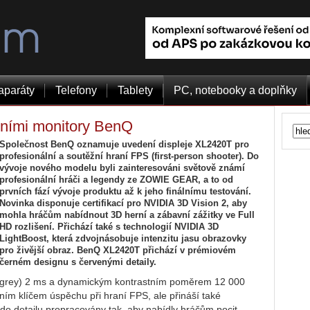
aparáty
Telefony
Tablety
PC, notebooky a doplňky
rními monitory BenQ
Společnost BenQ oznamuje uvedení displeje XL2420T pro
profesionální a soutěžní hraní FPS (first-person shooter). Do
vývoje nového modelu byli zainteresováni světově známí
profesionální hráči a legendy ze ZOWIE GEAR, a to od
prvních fází vývoje produktu až k jeho finálnímu testování.
Novinka disponuje certifikací pro NVIDIA 3D Vision 2, aby
mohla hráčům nabídnout 3D herní a zábavní zážitky ve Full
HD rozlišení. Přichází také s technologií NVIDIA 3D
LightBoost, která zdvojnásobuje intenzitu jasu obrazovky
pro živější obraz. BenQ XL2420T přichází v prémiovém
černém designu s červenými detaily.
o grey) 2 ms a dynamickým kontrastním poměrem 12 000
ním klíčem úspěchu při hraní FPS, ale přináší také
 do detailu propracovány tak, aby nabídly hráčům pocit