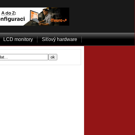
LCD monitory
Síťový hardware