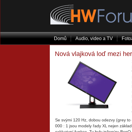
Domů
Audio, video a TV
Foto
Nová vlajková loď mezi he
Se svými 120 Hz, dobou odezvy (grey t
000 : 1 jsou modely řady XL nejen základ
exkluzivní funkce. Ty byly inženýry BenQ