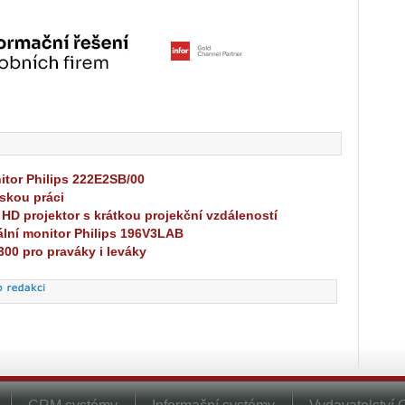
.BenQ.com.
itor Philips 222E2SB/00
skou práci
 HD projektor s krátkou projekční vzdáleností
ální monitor Philips 196V3LAB
00 pro praváky i leváky