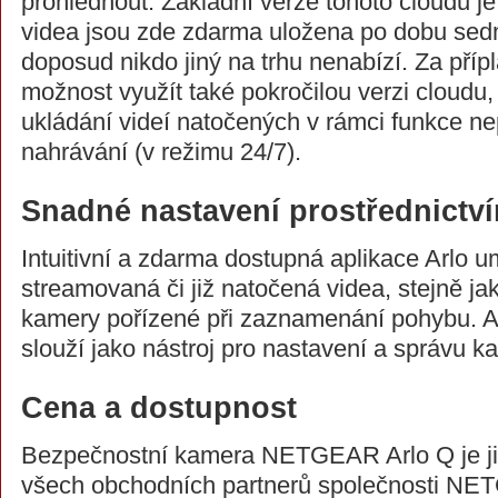
prohlédnout. Základní verze tohoto cloudu j
videa jsou zde zdarma uložena po dobu sed
doposud nikdo jiný na trhu nenabízí. Za přípl
možnost využít také pokročilou verzi cloudu, 
ukládání videí natočených v rámci funkce ne
nahrávání (v režimu 24/7).
Snadné nastavení prostřednictví
Intuitivní a zdarma dostupná aplikace Arlo 
streamovaná či již natočená videa, stejně j
kamery pořízené při zaznamenání pohybu. A
slouží jako nástroj pro nastavení a správu k
Cena a dostupnost
Bezpečnostní kamera NETGEAR Arlo Q je již 
všech obchodních partnerů společnosti N