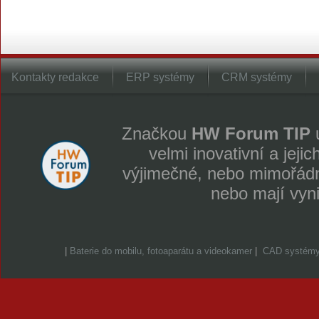
Kontakty redakce
ERP systémy
CRM systémy
Značkou
HW Forum TIP
u
velmi inovativní a jeji
výjimečné, nebo mimořádně
nebo mají vyn
|
Baterie do mobilu, fotoaparátu a videokamer
|
CAD systém