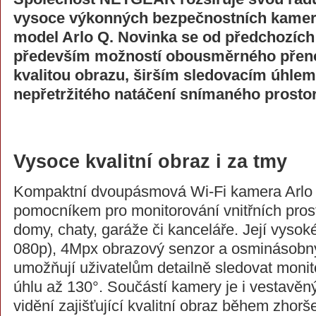
vysoce výkonných bezpečnostních kamer 
model Arlo Q. Novinka se od předchozích 
především možností obousměrného přeno
kvalitou obrazu, širším sledovacím úhlem
nepřetržitého natáčení snímaného prostor
Vysoce kvalitní obraz i za tmy
Kompaktní dvoupásmová Wi-Fi kamera Arlo Q
pomocníkem pro monitorování vnitřních prosto
domy, chaty, garáže či kanceláře. Její vysoké
080p), 4Mpx obrazový senzor a osminásobný
umožňují uživatelům detailně sledovat monit
úhlu až 130°. Součástí kamery je i vestavě
vidění zajišťující kvalitní obraz během zhorš