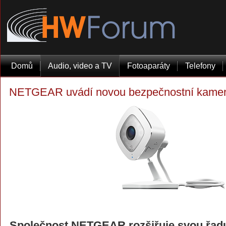
Domů
Audio, video a TV
Fotoaparáty
Telefony
NETGEAR uvádí novou bezpečnostní kamer
Společnost NETGEAR rozšiřuje svou řad