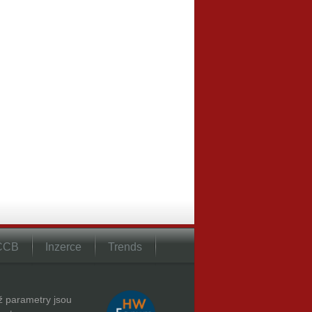
 CCB
Inzerce
Trends
hž parametry jsou