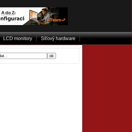
LCD monitory
Síťový hardware