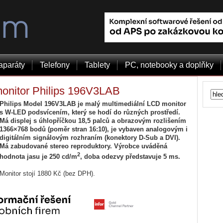
aparáty
Telefony
Tablety
PC, notebooky a doplňky
monitor Philips 196V3LAB
Philips Model 196V3LAB je malý multimediální LCD monitor
s W-LED podsvícením, který se hodí do různých prostředí.
Má displej s úhlopříčkou 18,5 palců a obrazovým rozlišením
1366×768 bodů (poměr stran 16:10), je vybaven analogovým i
digitálním signálovým rozhraním (konektory D-Sub a DVI).
Má zabudované stereo reproduktory. Výrobce uváděná
2
hodnota jasu je 250 cd/m
, doba odezvy představuje 5 ms.
Monitor stojí 1880 Kč (bez DPH).