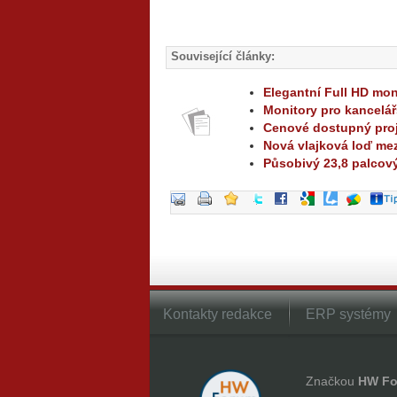
Související články:
Elegantní Full HD mon
Monitory pro kancelář
Cenové dostupný proj
Nová vlajková loď me
Působivý 23,8 palcov
Kontakty redakce
ERP systémy
Značkou
HW Fo