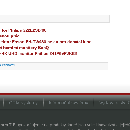
itor Philips 222E2SB/00
skou práci
ektor Epson EH-TW480 nejen pro domácí kino
zi herními monitory BenQ
ý 4K UHD monitor Philips 241P6VPJKEB
CRM systémy
Informační systémy
Vydavatelství
rum TIP
upozorňujeme na produkty, které jsou velmi inovativní a jejic