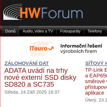
Domů
Audio, video a TV
Fotoaparáty
Telefony
ZÁLOHOVÁNÍ DAT
SÍŤOVÝ
ADATA uvádí na trhy
TP-Link 
a EAP650
nové externí SSD disky
směrové 
SD820 a SC735
přístupov
Středa, 24 Září 2025 18:37
aplikace
Úterý, 23 