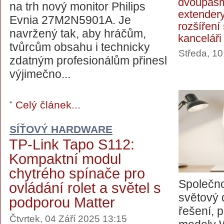
dvoupásm
na trh nový monitor Philips
extendery
Evnia 27M2N5901A. Je
rozšíření
navržený tak, aby hráčům,
kanceláři
tvůrcům obsahu i technicky
Středa, 10
zdatným profesionálům přinesl
výjimečno...
Celý článek...
SÍŤOVÝ HARDWARE
TP-Link Tapo S112:
Kompaktní modul
chytrého spínače pro
Společno
ovládání rolet a světel s
světový 
podporou Matter
řešení, 
Čtvrtek, 04 Září 2025 13:15