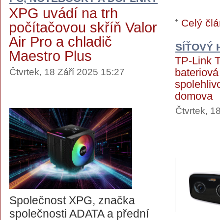
XPG uvádí na trh
Celý člá
počítačovou skříň Valor
Air Pro a chladič
SÍŤOVÝ
Maestro Plus
TP-Link 
bateriová
Čtvrtek, 18 Září 2025 15:27
spolehli
domova
Čtvrtek, 1
Společnost XPG, značka
společnosti ADATA a přední