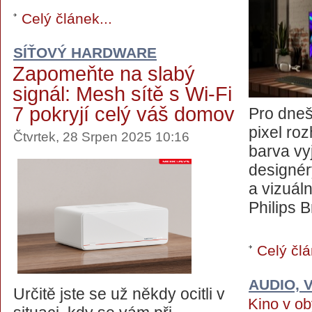
Celý článek...
SÍŤOVÝ HARDWARE
Zapomeňte na slabý
signál: Mesh sítě s Wi-Fi
7 pokryjí celý váš domov
Pro dneš
pixel ro
Čtvrtek, 28 Srpen 2025 10:16
barva vy
designér
a vizuáln
Philips B
Celý člá
AUDIO, 
Určitě jste se už někdy ocitli v
Kino v ob