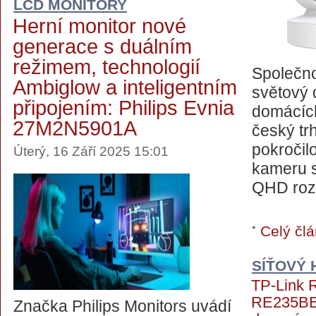
LCD MONITORY
Herní monitor nové
generace s duálním
režimem, technologií
Společno
Ambiglow a inteligentním
světový 
připojením: Philips Evnia
domácích
27M2N5901A
český tr
pokročil
Úterý, 16 Září 2025 15:01
kameru s
QHD rozli
Celý člá
SÍŤOVÝ
TP-Link
RE235BE
Značka Philips Monitors uvádí