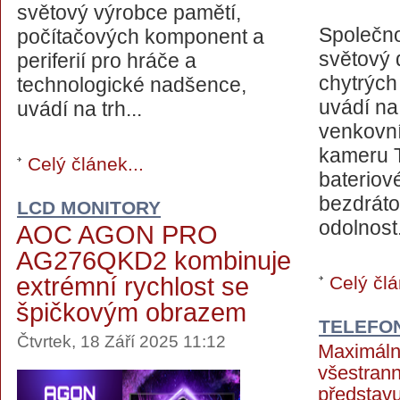
světový výrobce pamětí,
Společno
počítačových komponent a
světový 
periferií pro hráče a
chytrých
technologické nadšence,
uvádí na
uvádí na trh...
venkovn
kameru 
Celý článek...
bateriov
bezdrát
LCD MONITORY
odolnost.
AOC AGON PRO
AG276QKD2 kombinuje
extrémní rychlost se
Celý člá
špičkovým obrazem
TELEFO
Čtvrtek, 18 Září 2025 11:12
Maximální
všestran
předsta