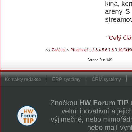
kina, kon
arény. S
streamov
Celý člá
<<
Začátek
<
Předchozí
1
2
3
4
5
6
7
8
9
10
Dalš
Strana 9 z 149
Kontakty redakce
ERP systémy
CRM systémy
Značkou
HW Forum TIP
u
velmi inovativní a jeji
výjimečné, nebo mimořádně
nebo mají vyn