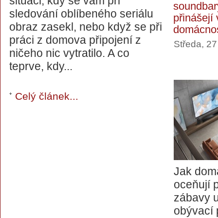
situaci, kdy se vám při
soundbar
sledování oblíbeného seriálu
přinášejí
obraz zasekl, nebo když se při
domácnos
práci z domova připojení z
Středa, 2
ničeho nic vytratilo. A co
teprve, kdy...
Celý článek...
Jak domá
oceňují 
zábavy 
obývací 