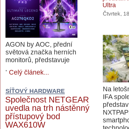
Ultra
Čtvrtek, 1
AGON by AOC, přední
světová značka herních
monitorů, představuje
Celý článek...
Na letoš
SÍŤOVÝ HARDWARE
IFA spol
Společnost NETGEAR
představ
uvedla na trh nástěnný
NXTPAPER
přístupový bod
smartpho
WAX610W
technolo