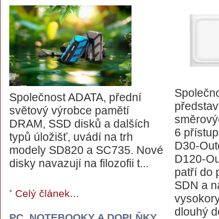
Společno
Společnost ADATA, přední
představu
světový výrobce pamětí
směrový
DRAM, SSD disků a dalších
6 příst
typů úložišť, uvádí na trh
D30‑Out
modely SD820 a SC735. Nové
D120‑Ou
disky navazují na filozofii t...
patří do
SDN a na
Celý článek...
vysokory
dlouhý d
PC, NOTEBOOKY A DOPLŇKY