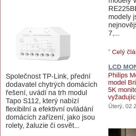
modely W
RE225BE
modely 
nejnovějš
7,...
Celý člá
LCD MO
Philips M
Společnost TP-Link, přední
model Br
dodavatel chytrých domácích
5K monit
řešení, uvádí na trh modul
vyžadují
Tapo S112, který nabízí
Úterý, 02 
flexibilní a efektivní ovládání
domácích zařízení, jako jsou
rolety, žaluzie či osvět...