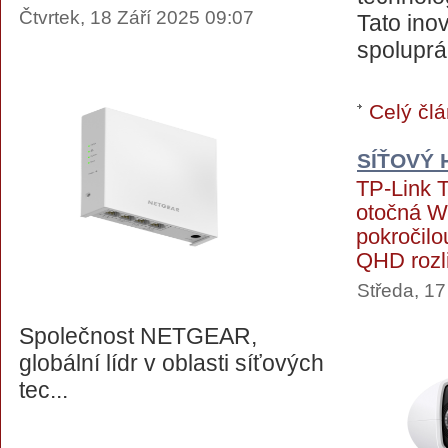
Čtvrtek, 18 Září 2025 09:07
Tato ino
spoluprá.
Celý člá
SÍŤOVÝ
TP-Link 
otočná W
pokročilo
QHD rozl
Středa, 17
Společnost NETGEAR,
globální lídr v oblasti síťových
tec...