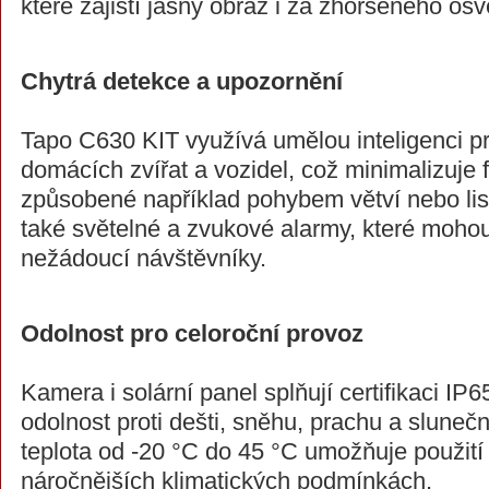
které zajistí jasný obraz i za zhoršeného osv
Chytrá detekce a upozornění
Tapo C630 KIT využívá umělou inteligenci pr
domácích zvířat a vozidel, což minimalizuje
způsobené například pohybem větví nebo listí
také světelné a zvukové alarmy, které mohou
nežádoucí návštěvníky.
Odolnost pro celoroční provoz
Kamera i solární panel splňují certifikaci IP6
odolnost proti dešti, sněhu, prachu a sluneč
teplota od -20 °C do 45 °C umožňuje použití 
náročnějších klimatických podmínkách.