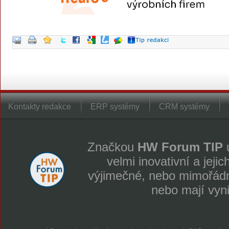
Kontakty redakce
ERP systémy
CRM systémy
Značkou
HW Forum TIP
u
velmi inovativní a jeji
výjimečné, nebo mimořádně
nebo mají vyn