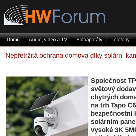
Domů
Audio, video a TV
Fotoaparáty
Telefony
Nepřetržitá ochrana domova díky solární k
Společnost TP
světový dodav
chytrých domá
na trh Tapo C6
bezpečnostní 
solárním pane
vysoké 3K 5MP