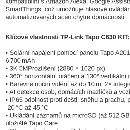
kompatibilní s Amazon Alexa, Google Assis
SmartThings, což umožňuje hlasové ovládání
automatizovaných scén chytré domácnosti.
Klíčové vlastnosti TP-Link Tapo C630 KIT:
• Solární napájení pomocí panelu Tapo A201
6 700 mAh
• 3K 5MProzlišení (2880 × 1620 px)
• 360° horizontální otáčení a 130° vertikální
• Barevné noční vidění až do 10 m, 2× integr
• AI detekce osob, domácích mazlíčků a voz
• IP65 odolnost proti dešti, sněhu a prachu, 
-20 °C až 45 °C
• Ukládání záznamů na microSD (až 512 GB
úložiště Tapo Care