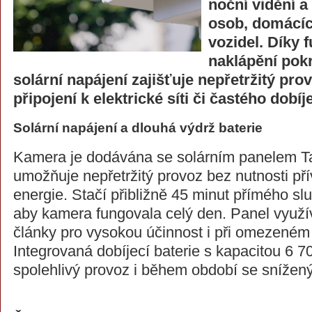
noční vidění a 
osob, domácíc
vozidel. Díky 
naklápění pokr
solární napájení zajišťuje nepřetržitý pro
připojení k elektrické síti či častého dobíje
Solární napájení a dlouhá výdrž baterie
Kamera je dodávána se solárním panelem Ta
umožňuje nepřetržitý provoz bez nutnosti pří
energie. Stačí přibližně 45 minut přímého sl
aby kamera fungovala celý den. Panel využí
články pro vysokou účinnost i při omezeném 
Integrovaná dobíjecí baterie s kapacitou 6 7
spolehlivý provoz i během období se snížen