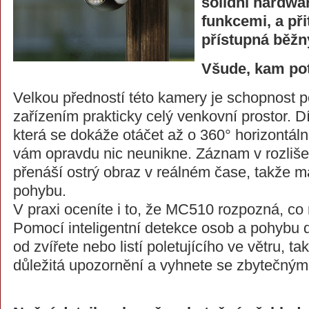
solidní hardwa
funkcemi, a při
přístupná běžn
Všude, kam pot
Velkou předností této kamery je schopnost p
zařízením prakticky celý venkovní prostor. Dí
která se dokáže otáčet až o 360° horizontáln
vám opravdu nic neunikne. Záznam v rozliš
přenáší ostrý obraz v reálném čase, takže 
pohybu.
V praxi oceníte i to, že MC510 rozpozná, co
Pomocí inteligentní detekce osob a pohybu d
od zvířete nebo listí poletujícího ve větru, t
důležitá upozornění a vyhnete se zbytečný