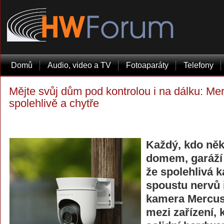
Domů
Audio, video a TV
Fotoaparáty
Telefony
Mějte svůj dům pod kontrolou i na dálku: M
spolehlivě a chytře
Každý, kdo něk
domem, garáží 
že spolehlivá 
spoustu nervů 
kamera Mercus
mezi zařízení, 