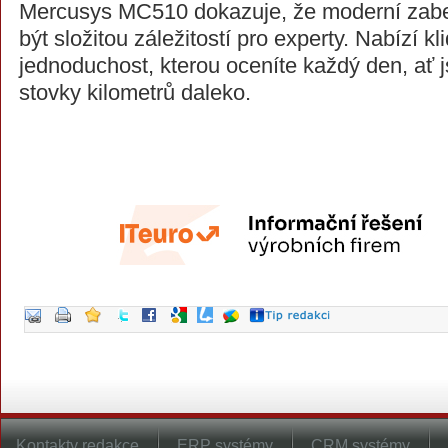
Mercusys MC510 dokazuje, že moderní zab
být složitou záležitostí pro experty. Nabízí klid
jednoduchost, kterou oceníte každý den, ať 
stovky kilometrů daleko.
Kontakty redakce
ERP systémy
CRM systémy