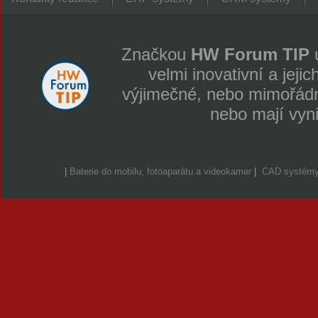
Značkou
HW Forum TIP
u
velmi inovativní a jeji
výjimečné, nebo mimořádně
nebo mají vyn
|
Baterie do mobilu, fotoaparátu a videokamer
|
CAD systém