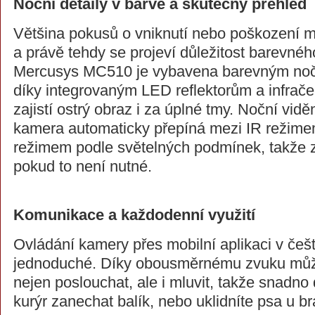
Noční detaily v barvě a skutečný přehled
Většina pokusů o vniknutí nebo poškození ma
a právě tehdy se projeví důležitost barevnéh
Mercusys MC510 je vybavena barevným nočn
díky integrovaným LED reflektorům a infra
zajistí ostrý obraz i za úplné tmy. Noční vid
kamera automaticky přepíná mezi IR režim
režimem podle světelných podmínek, takže z
pokud to není nutné.
Komunikace a každodenní využití
Ovládání kamery přes mobilní aplikaci v češt
jednoduché. Díky obousměrnému zvuku můž
nejen poslouchat, ale i mluvit, takže snadno
kurýr zanechat balík, nebo uklidníte psa u br