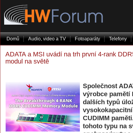
Domů
Audio, video a TV
Fotoaparáty
Telefony
ADATA a MSI uvádí na trh první 4-rank D
modul na světě
Společnost ADAT
výrobce pamětí
dalších typů úlož
vysokokapacitní
CUDIMM paměti.
tohoto typu na s