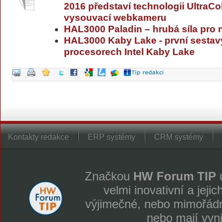
2016 představí technologii UltraCo
vysouvací webkameru
HAL3000 Paladin – hrubá síla pro
HAL3000 Kaby Lake - první sesta
procesorech Intel Kaby Lake
Kontakty redakce
ERP systémy
CRM systémy
Značkou
HW Forum TIP
u
velmi inovativní a jeji
výjimečné, nebo mimořádně
nebo mají vyn