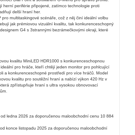
í herní periférie připojené, zatímco technologie proti
dňují delší hraní her.
ro multitaskingové scénáře, což z něj činí ideální volbu
řebují jak prémiovou vizuální kvalitu, tak konkurenceschopný
 designem G4 s 3strannými bezrámečkovými okraji, které
ovou kvalitu MiniLED HDR1000 s konkurenceschopnou
deální pro hráče, kteří chtějí jeden monitor pro pohlcující
oli a konkurenceschopné prostředí pro více hráčů. Model
vou kvalitu pro soutěžní hraní a nabízí výkon 420 Hz v
která zpřístupňuje hraní s ultra vysokou obnovovací
čům.
 ledna 2026 za doporučenou maloobchodní cenu 10 884
 konce listopadu 2025 za doporučenou maloobchodní