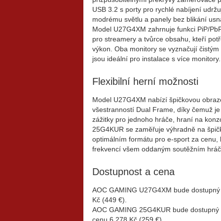
USB 3.2 s porty pro rychlé nabíjení udržuj
modrému světlu a panely bez blikání usna
Model U27G4XM zahrnuje funkci PiP/PbP p
pro streamery a tvůrce obsahu, kteří pot
výkon. Oba monitory se vyznačují čistým
jsou ideální pro instalace s více monitory.
Flexibilní herní možnosti
Model U27G4XM nabízí špičkovou obraz
všestranností Dual Frame, díky čemuž je i
zážitky pro jednoho hráče, hraní na konz
25G4KUR se zaměřuje výhradně na špičko
optimálním formátu pro e-sport za cenu, 
frekvencí všem oddaným soutěžním hrá
Dostupnost a cena
AOC GAMING U27G4XM bude dostupný od
Kč (449 €).
AOC GAMING 25G4KUR bude dostupný od
cenu 6 278 Kč (259 €).