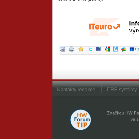
Kontakty redakce
ERP systémy
Značkou
HW Fo
ve s