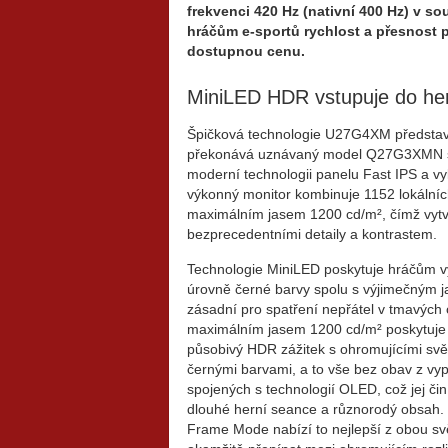
frekvenci 420 Hz (nativní 400 Hz) v s
hráčům e-sportů rychlost a přesnost p
dostupnou cenu.
MiniLED HDR vstupuje do he
Špičková technologie U27G4XM představuj
překonává uznávaný model Q27G3XMN s p
moderní technologii panelu Fast IPS a 
výkonný monitor kombinuje 1152 lokálních
maximálním jasem 1200 cd/m², čímž vytvá
bezprecedentními detaily a kontrastem.
Technologie MiniLED poskytuje hráčům v
úrovně černé barvy spolu s výjimečným 
zásadní pro spatření nepřátel v tmavých 
maximálním jasem 1200 cd/m² poskytuje
působivý HDR zážitek s ohromujícími svě
černými barvami, a to vše bez obav z vy
spojených s technologií OLED, což jej čin
dlouhé herní seance a různorodý obsah.
Frame Mode nabízí to nejlepší z obou sv