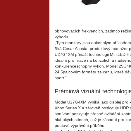
obnovovacích frekvencích, zatímco režim
výhodu.
„Tyto monitory jsou dokonalým příkladem
říká César Acosta, produktový manažer 
U27G4XM přináší technologii MiniLED HD
ideální pro hráče na konzolích a nadšence
konkurenceschopný výkon. Model 25G4KUR
24,5palcovém formátu za cenu, která dává
sport.“
Prémiová vizuální technologie
Model U27G4XM vyniká jako displej pro k
Xbox Series X a zároveň poskytuje HDR vý
stmívání poskytuje přesné ovládání kontras
hlubokých stínech, což je zásadní pro
kon
poutavé vyprávění příběhu.