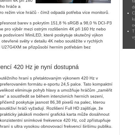
išením 4K při 160
f
oho hráče a
d
ro režim více hráčů - čímž odpadá potřeba více monitorů.
C
k
 přesnost barev s pokrytím 151,8 % sRGB a 98,0 % DCI-P3
o
rame pro výběr mezi ostrým rozlišením 4K při 160 Hz nebo
T
a podsvícení MiniLED, které poskytuje skutečný výkon
v
tevřené světy v detailu 4K nebo soutěžíte v rychlých
el U27G4XM se přizpůsobí herním potřebám bez
encí 420 Hz je nyní dostupná
utěžního hraní s přetaktovaným výkonem 420 Hz v
preferovaném
formátu e-sportu 24,5 palce. Tato kompaktní
velikost eliminuje pohyb hlavy a umožňuje hráčům „zaměřit
se“ a soustředit se během intenzivních herních sezení,
přičemž poskytuje jasnost 86,38 pixelů na palec, kterou
soutěživí hráči vyžadují. Rozlišení Full HD zajišťuje, že
prakticky jakákoli moderní grafická karta může dosáhnout
konzistentní snímkové frekvence 420 Hz, což zpřístupňuje
hraní s ultra vysokou obnovovací frekvencí širšímu publiku.