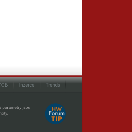
 CCB
Inzerce
Trends
hž parametry jsou
noty,