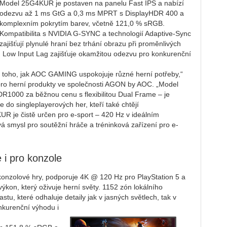
Model 25G4KUR je postaven na panelu Fast IPS a nabízí
odezvu až 1 ms GtG a 0,3 ms MPRT s DisplayHDR 400 a
komplexním pokrytím barev, včetně 121,0 % sRGB.
Kompatibilita s NVIDIA G-SYNC a technologií Adaptive-Sync
zajišťují plynulé hraní bez trhání obrazu při proměnlivých
 Low Input Lag zajišťuje okamžitou odezvu pro konkurenční
 toho, jak AOC GAMING uspokojuje různé herní potřeby,“
pro herní produkty ve společnosti AGON by AOC. „Model
R1000 za běžnou cenu s flexibilitou Dual Frame – je
 do singleplayerových her, kteří také chtějí
 je čistě určen pro e-sport – 420 Hz v ideálním
 smysl pro soutěžní hráče a tréninková zařízení pro e-
 i pro konzole
onzolové hry, podporuje 4K @ 120 Hz pro PlayStation 5 a
kon, který oživuje herní světy. 1152 zón lokálního
tu, které odhaluje detaily jak v jasných světlech, tak v
kurenční výhodu i