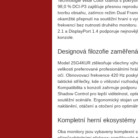
Technologie Wide Color Gamut s pokryt
98,0 % DCI-P3 zajišťuje přesnou reprodu
tvorbu obsahu, zatímco režim Dual Fra
okamžité přepnutí na soutěžní hraní s v
frekvencí bez nutnosti druhého monitoru
2.1 a DisplayPort 1.4 podporuje nejnovějš
konzole.
Designová filozofie zaměřená
Model 25G4KUR ztělesňuje všechny výho
velikosti preferované profesionálními hrá
očí. Obnovovací frekvence 420 Hz posky
taktické střílečky, kde o vítězství rozhod
Kompatibilita s konzolí zahrnuje podpor
Shadow Control pro lepší viditelnost, opt
soutěžní scénáře. Ergonomický stojan u
naklánění, otáčení a otočení pro optimál
Kompletní herní ekosystémy
Oba monitory jsou vybaveny komplexní s
přizpůsobitelnými překryvy zaměřovače p