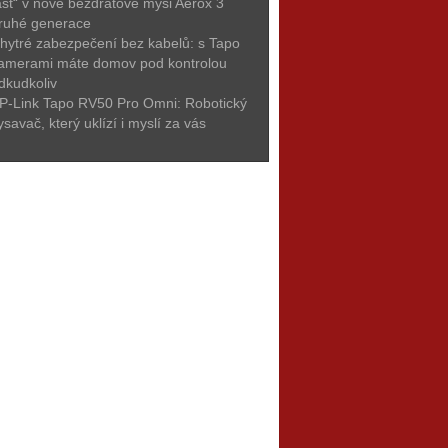
ast“ v nové bezdrátové myši Aerox 3
ruhé generace
hytré zabezpečení bez kabelů: s Tapo
amerami máte domov pod kontrolou
dkudkoliv
P-Link Tapo RV50 Pro Omni: Robotický
ysavač, který uklízí i myslí za vás