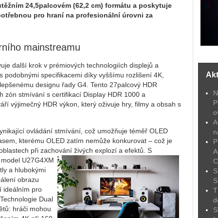
outěžním 24,5palcovém (62,2 cm) formátu a poskytuje
otřebnou pro hraní na profesionální úrovni za
rního mainstreamu
e další krok v prémiových technologiích displejů a
Akt
odobnými specifikacemi díky vyššímu rozlišení 4K,
vylepšenému designu řady G4. Tento 27palcový HDR
N
 zón stmívání s certifikací Display HDR 1000 a
P
ří výjimečný HDR výkon, který oživuje hry, filmy a obsah s
o
A
ynikající ovládání stmívání, což umožňuje téměř OLED
n
jasem, kterému OLED zatím nemůže konkurovat – což je
P
oblastech při zachování živých explozí a efektů. S
A
model U27G4XM
C
tly a hlubokými
S
pálení obrazu
S
í ideálním pro
T
 Technologie Dual
d
ětů: hráči mohou
S