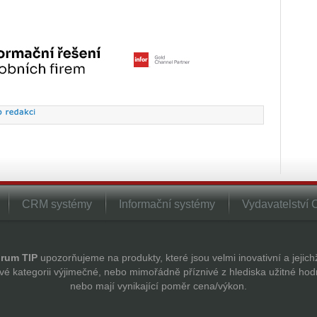
CRM systémy
Informační systémy
Vydavatelství
rum TIP
upozorňujeme na produkty, které jsou velmi inovativní a jejic
vé kategorii výjimečné, nebo mimořádně příznivé z hlediska užitné hod
nebo mají vynikající poměr cena/výkon.