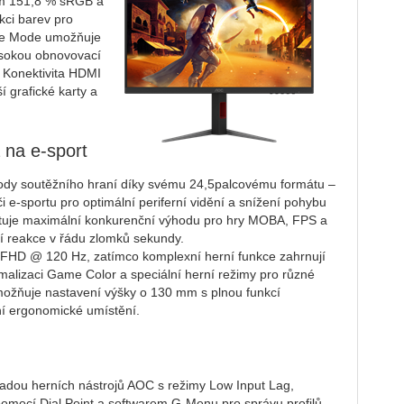
ím 151,8 % sRGB a
kci barev pro
me Mode umožňuje
ysokou obnovovací
. Konektivita HDMI
í grafické karty a
 na e-sport
dy soutěžního hraní díky svému 24,5palcovému formátu –
či e-sportu pro optimální periferní vidění a snížení pohybu
tuje maximální konkurenční výhodu pro hry MOBA, FPS a
ují reakce v řádu zlomků sekundy.
u FHD @ 120 Hz, zatímco komplexní herní funkce zahrnují
imalizaci Game Color a speciální herní režimy pro různé
možňuje nastavení výšky o 130 mm s plnou funkcí
ní ergonomické umístění.
adou herních nástrojů AOC s režimy Low Input Lag,
omocí Dial Point a softwarem G-Menu pro správu profilů.