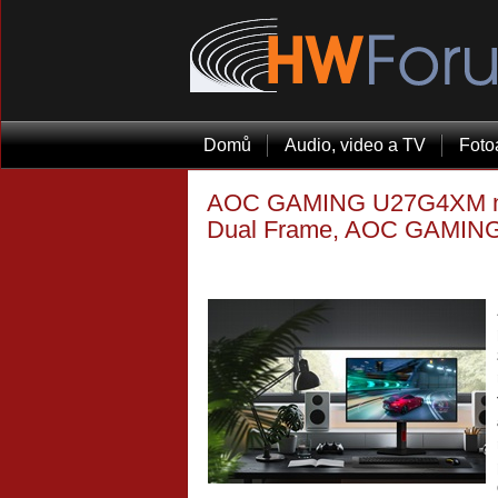
Domů
Audio, video a TV
Foto
AOC GAMING U27G4XM nabí
Dual Frame, AOC GAMING 