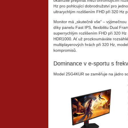
okamžitě přepínat mezi ohromujícím rozl
Hz pro pohlcující dobrodružství pro jedn
ultrarychlým rozlišením FHD při 320 Hz p
Monitor má „skutečně vše“ – výjimečnou
díky panelu Fast IPS, flexibilitu Dual F
superrychlým rozlišením FHD při 320 Hz 
HDR1000. Ať už prozkoumáváte rozsáhlé o
multiplayerových hrách při 320 Hz, mod
kompromisů.
Dominance v e-sportu s frekv
Model 25G4KUR se zaměřuje na jádro so