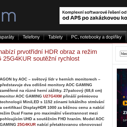
aparáty
Telefony
Tablety
PC, notebooky a doplňky
zí prvotřídní HDR obraz a režim
25G4KUR soutěžní rychlost
AGON by AOC – světový lídr v herních monitorech –
představuje dva odlišné monitory AOC GAMING
zaměřené na různé herní zážitky. 27palcový (68,6 cm)
monitor AOC GAMING
U27G4XM
přináší prémiovou
technologii MiniLED s 1152 zónami lokálního stmívání
a certifikací DisplayHDR 1000 za běžnou cenu a nabízí
režim Dual Frame pro maximální všestrannost mezi
pohlcujícím UHD a soutěžním FHD hraním. Model AOC
GAMING
25G4KUR
nabízí přetaktovanou obnovovací