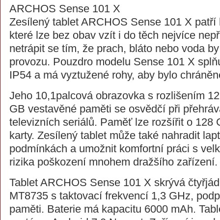
ARCHOS Sense 101 X
Zesílený tablet ARCHOS Sense 101 X patří 
které lze bez obav vzít i do těch nejvíce nepř
netrápit se tím, že prach, bláto nebo voda by
provozu. Pouzdro modelu Sense 101 X splň
IP54 a má vyztužené rohy, aby bylo chráněné
Jeho 10,1palcová obrazovka s rozlišením 12
GB vestavěné paměti se osvědčí při přehráv
televizních seriálů. Paměť lze rozšířit o 1
karty. Zesílený tablet může také nahradit la
podmínkách a umožnit komfortní práci s vel
rizika poškození mnohem dražšího zařízení.
Tablet ARCHOS Sense 101 X skrývá čtyřjád
MT8735 s taktovací frekvencí 1,3 GHz, po
paměti. Baterie má kapacitu 6000 mAh. Tabl