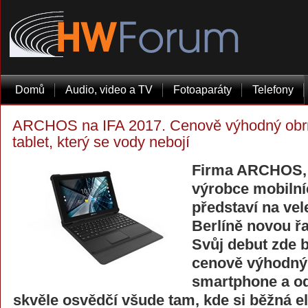
Domů
Audio, video a TV
Fotoaparáty
Telefony
ARCHOS na IFA 2017. Cenově výhodný obr
tablet, který se vody nebojí
Firma ARCHOS, 
výrobce mobilníc
představí na vel
Berlíně novou ř
Svůj debut zde 
cenově výhodný
smartphone a od
skvěle osvědčí všude tam, kde si běžná el