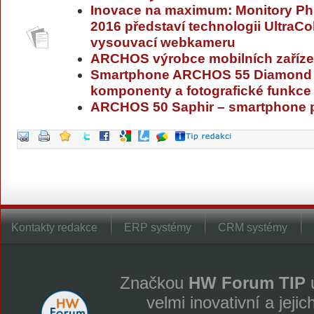
Inovace na maximum: Monitory Phil
2016 představí technologii UltraCo
vysouvací webkameru
ARCHOS výrobce mobilních zařízen
Smartphone ARCHOS 55 Diamond S
komponenty a fotografické funkce
ARCHOS 50 Saphir – smartphone 
Kontakty redakce
ERP systémy
CRM systémy
Značkou
HW Forum TIP
u
velmi inovativní a jeji