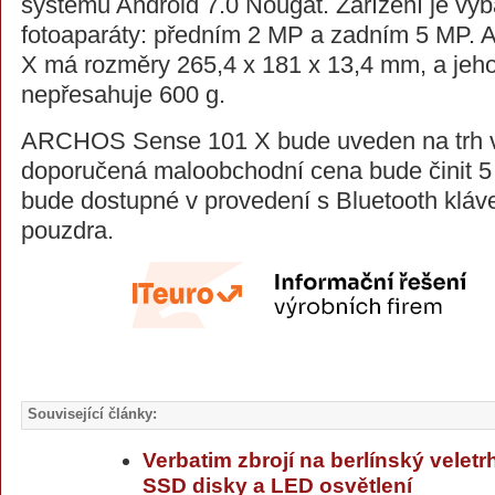
systému Android 7.0 Nougat. Zařízení je v
fotoaparáty: předním 2 MP a zadním 5 MP
X má rozměry 265,4 x 181 x 13,4 mm, a jeh
nepřesahuje 600 g.
ARCHOS Sense 101 X bude uveden na trh v 
doporučená maloobchodní cena bude činit 5
bude dostupné v provedení s Bluetooth klávesn
pouzdra.
Související články:
Verbatim zbrojí na berlínský veletr
SSD disky a LED osvětlení