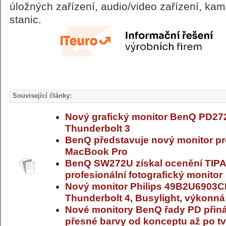
úložných zařízení, audio/video zařízení, ka
stanic.
Související články:
Nový grafický monitor BenQ PD27
Thunderbolt 3
BenQ představuje nový monitor pr
MacBook Pro
BenQ SW272U získal ocenění TIPA 
profesionální fotografický monitor
Nový monitor Philips 49B2U6903C
Thunderbolt 4, Busylight, výkonná
Nové monitory BenQ řady PD přin
přesné barvy od konceptu až po t