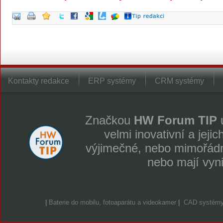
Kontakty redakce
ERP systémy
CRM systémy
Značkou
HW Forum TIP
u
velmi inovativní a jeji
výjimečné, nebo mimořádně
nebo mají vyn
|
Baterie do mobilu, fotoaparátu a videokamer
|
CAD systém