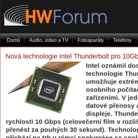
Domů
Audio, video a TV
Fotoaparáty
Telefony
Nová technologie Intel Thunderbolt pro 10G
Intel oznámil d
technologie Thun
umožňuje extrém
osobního počíta
zařízeními. V je
datové přenosy 
displeje. Thunde
rychlosti 10 Gbps (celovečerní film v rozl
přenést za pouhých 30 sekund). Technolog
přichází na trh v rámci spolupráce se spol