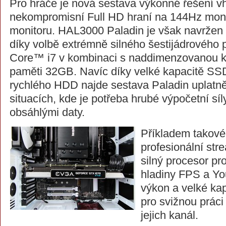
Pro hráče je nová sestava výkonné řešení v
nekompromisní Full HD hraní na 144Hz mon
monitoru. HAL3000 Paladin je však navržen i p
díky volbě extrémně silného šestijádrového 
Core™ i7 v kombinaci s naddimenzovanou k
paměti 32GB. Navíc díky velké kapacitě S
rychlého HDD najde sestava Paladin uplatn
situacích, kde je potřeba hrubé výpočetní síl
obsáhlými daty.
Příkladem takové
profesionální stre
silný procesor pr
hladiny FPS a Yo
výkon a velké kap
pro svižnou prác
jejich kanál.