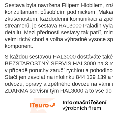
Sestava byla navržena Filipem Hlobilem, z
konzultantem, působícím pod nickem „Makaa
zkušenostem, každodenní komunikaci a zpě
streamerů, je sestava HAL3000 Paladin vyl
detailu. Mezi přednosti sestavy tak patří, 
velmi tichý chod a volba výhradně vysoce sp
komponent.
S každou sestavou HAL3000 dostáváte také 
BEZSTAROSTNÝ SERVIS HAL3000 na 3 rok
v případě poruchy zaručí rychlou a pohodln
Stačí jen zavolat na infolinku 844 139 139 a
odvozu, opravy a zpětného dovozu na vámi ur
ZDARMA servisní tým HAL3000 a to vše do 