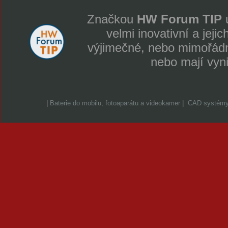
Značkou
HW Forum TIP
u
velmi inovativní a jeji
výjimečné, nebo mimořádně
nebo mají vyn
|
Baterie do mobilu, fotoaparátu a videokamer
|
CAD systém