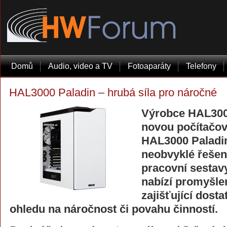
Domů
Audio, video a TV
Fotoaparáty
Telefony
HAL3000 Paladin – hrubá síla pro náročné
Výrobce HAL3000
novou počítačo
HAL3000 Paladin
neobvyklé řešení
pracovní sestav
nabízí promyšle
zajišťující dost
ohledu na náročnost či povahu činností.