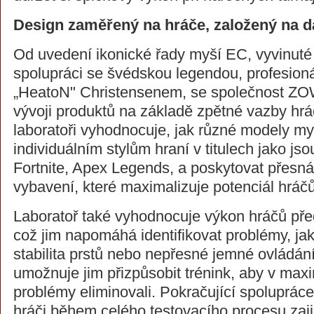
Design zaměřený na hráče, založený na d
Od uvedení ikonické řady myší EC, vyvinuté
spolupráci se švédskou legendou, profesio
„HeatoN" Christensenem, se společnost ZO
vývoji produktů na základě zpětné vazby hr
laboratoři vyhodnocuje, jak různé modely my
individuálním stylům hraní v titulech jako js
Fortnite, Apex Legends, a poskytovat přesn
vybavení, které maximalizuje potenciál hráčů
Laboratoř také vyhodnocuje výkon hráčů pře
což jim napomáhá identifikovat problémy, ja
stabilita prstů nebo nepřesné jemné ovládán
umožnuje jim přizpůsobit trénink, aby v maxi
problémy eliminovali. Pokračující spolupráce
hráči během celého testovacího procesu zaji