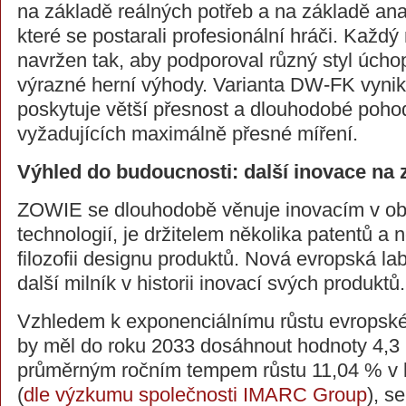
na základě reálných potřeb a na základě anal
které se postarali profesionální hráči. Každ
navržen tak, aby podporoval různý styl úchop
výrazné herní výhody. Varianta DW-FK vynik
poskytuje větší přesnost a dlouhodobé pohod
vyžadujících maximálně přesné míření.
Výhled do budoucnosti: další inovace na
ZOWIE se dlouhodobě věnuje inovacím v obl
technologií, je držitelem několika patentů a
filozofii designu produktů. Nová evropská la
další milník v historii inovací svých produktů.
Vzhledem k exponenciálnímu růstu evropskéh
by měl do roku 2033 dosáhnout hodnoty 4,3 m
průměrným ročním tempem růstu 11,04 % v 
(
dle výzkumu společnosti IMARC Group
), s