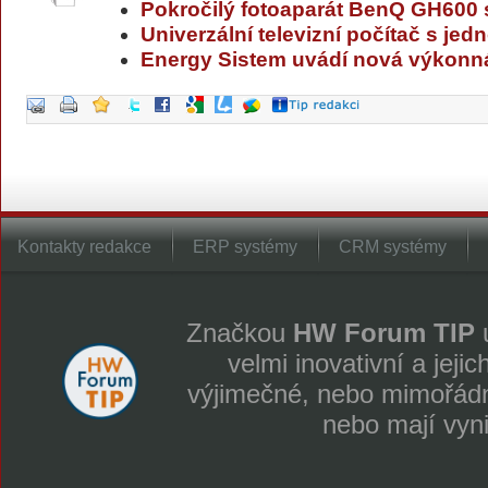
Pokročilý fotoaparát BenQ GH600
Univerzální televizní počítač s j
Energy Sistem uvádí nová výkonná
Kontakty redakce
ERP systémy
CRM systémy
Značkou
HW Forum TIP
u
velmi inovativní a jeji
výjimečné, nebo mimořádně
nebo mají vyn