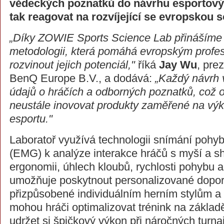
vědeckých poznatků do návrhu esportových
tak reagovat na rozvíjející se evropskou 
„Díky ZOWIE Sports Science Lab přinášíme
metodologii, která pomáhá evropským profe
rozvinout jejich potenciál,"
říká
Jay Wu
, pre
BenQ Europe B.V., a dodává:
„Každý návrh 
údajů o hráčích a odborných poznatků, což 
neustále inovovat produkty zaměřené na vý
esportu."
Laboratoř využívá technologii snímání pohyb
(EMG) k analýze interakce hráčů s myší a s
ergonomii, úhlech kloubů, rychlosti pohybu a 
umožňuje poskytnout personalizované dopo
přizpůsobené individuálním herním stylům a 
mohou hráči optimalizovat trénink na základ
udržet si špičkový výkon při náročných turnaj