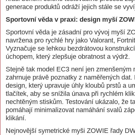
generace produktů odráží jejich stále se vyví
Sportovní věda v praxi: design myší ZOW
Sportovní věda je zásadní pro vývoj myší 
navržena pro rychlé hry jako Valorant, Fortn
Vyznačuje se lehkou bezdrátovou konstrukc
úchopem, který zlepšuje obratnost a výdrž.
Stejně tak model EC3 není jen zmenšeným
zahrnuje právě poznatky z naměřených dat.
design, který upravuje úhly kloubů prstů a u
tlačítek, aby se snížila únava při rychlém kli
nechtěným stiskům. Testování ukázalo, že ta
pomáhají minimalizovat namáhání svalů zápěs
klikání.
Nejnovější symetrické myši ZOWIE řady DW 