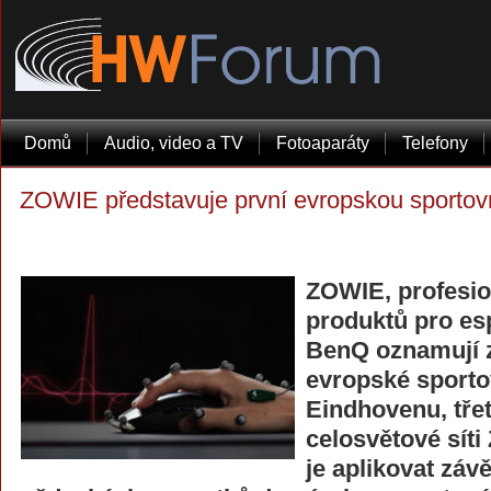
Domů
Audio, video a TV
Fotoaparáty
Telefony
ZOWIE představuje první evropskou sportovn
ZOWIE, profesio
produktů pro es
BenQ oznamují z
evropské sporto
Eindhovenu, třet
celosvětové síti
je aplikovat záv