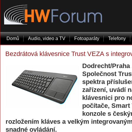
Domů
Audio, video a TV
Fotoaparáty
Telefony
Bezdrátová klávesnice Trust VEZA s integ
Dodrecht/Praha 
Společnost Trus
spektra příslušen
zařízení, uvádí 
klávesnici pro n
počítače, Smart
konzole s česk
rozložením kláves a velkým integrovaný
snadné ovládání.