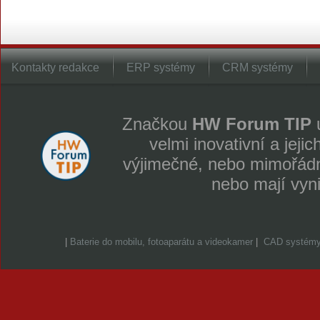
Kontakty redakce
ERP systémy
CRM systémy
Značkou
HW Forum TIP
u
velmi inovativní a jeji
výjimečné, nebo mimořádně
nebo mají vyn
|
Baterie do mobilu, fotoaparátu a videokamer
|
CAD systém