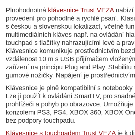
Plnohodnotná
klávesnice Trust VEZA
nabízí
provedení pro pohodlné a rychlé psaní. Klas
s českou a slovenskou lokalizací, včetně fun
multimediálních kláves např. na ovládání hlas
touchpad s tlačítky nahrazujícími levé a prav
Klávesnice komunikuje prostřednictvím bezd
vzdálenost 10 m s USB přijímačem vložený
zařízení na principu Plug and Play. Stabilitu n
gumové nožičky. Napájení je prostřednictvím
Klávesnice je plně kompatibilní s notebooky a
Lze ji použít k ovládání SmartTV, pro snadn
prohlížeči a pohyb po obrazovce. Umožňuje 
konzolemi PS3, PS4, XBOX 360, XBOX One
bez podpory touchpadu.
Klávesnice s touchpadem Trust VEZA
je k d