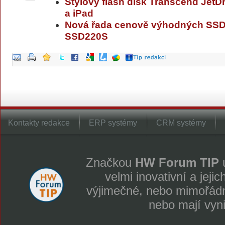
Stylový flash disk Transcend JetD
a iPad
Nová řada cenově výhodných SS
SSD220S
Kontakty redakce
ERP systémy
CRM systémy
Značkou
HW Forum TIP
u
velmi inovativní a jeji
výjimečné, nebo mimořádně
nebo mají vyn