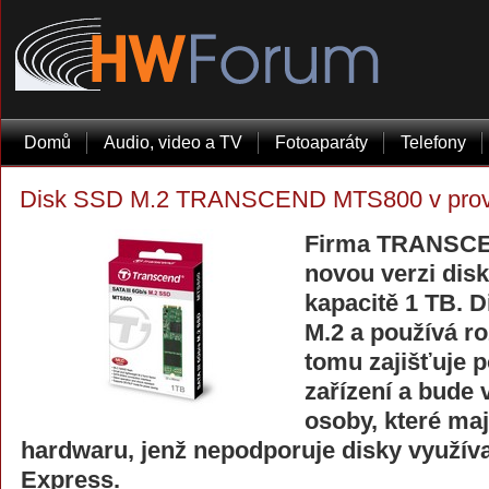
Domů
Audio, video a TV
Fotoaparáty
Telefony
Disk SSD M.2 TRANSCEND MTS800 v prov
Firma TRANSCE
novou verzi di
kapacitě 1 TB. D
M.2 a používá ro
tomu zajišťuje p
zařízení a bude
osoby, které ma
hardwaru, jenž nepodporuje disky využíva
Express.