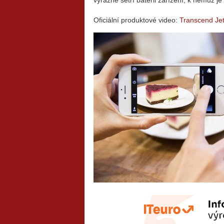
výrazně šetří baterii zařízení, k němuž je
Oficiální produktové video:
Transcend Je