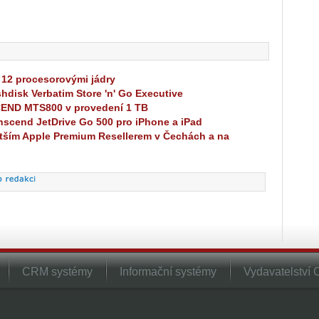
 12 procesorovými jádry
shdisk Verbatim Store 'n' Go Executive
END MTS800 v provedení 1 TB
anscend JetDrive Go 500 pro iPhone a iPad
ětším Apple Premium Resellerem v Čechách a na
CRM systémy
Informační systémy
Vydavatelství