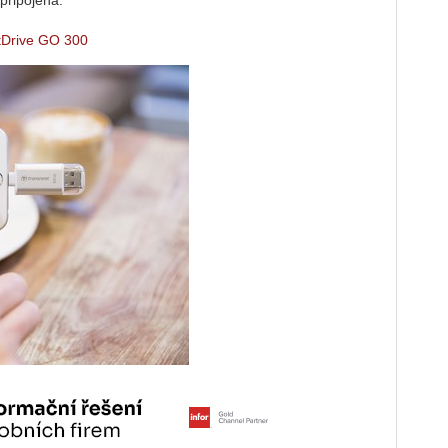
 připojena.
tDrive GO 300