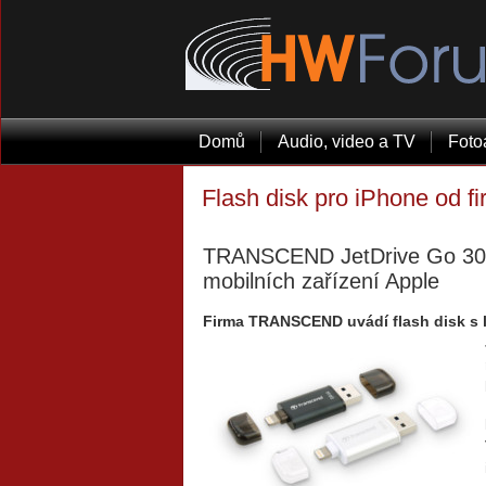
Domů
Audio, video a TV
Foto
Flash disk pro iPhone od
TRANSCEND JetDrive Go 300 
mobilních zařízení Apple
Firma TRANSCEND uvádí flash disk s l