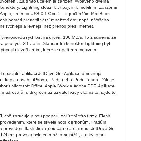
uvolnění. Za tímto účelem je zařízení vybaveno dvěma
konektory. Lightning slouží k připojení k mobilním zařízením
Apple, zatímco USB 3.1 Gen 1 – k počítačům MacBook
ash paměti přenesli větší množství dat, např. z Vašeho
 rychlejší a levnější než přenos přes Internet.
sk přenosovou rychlost na úrovní 130 MB/s. To znamená, že
t za pouhých 28 vteřin. Standardní konektor Lightning byl
ipojit i k zařízením, které je opatřeno masivním
 speciální aplikaci JetDrive Go. Aplikace umožňuje
žní kopie obsahu iPhonu, iPadu nebo iPodu Touch. Dále je
borů Microsoft Office, Apple iWork a Adobe PDF. Aplikace
ým adresářům, díky čemuž uživatel vždy okamžitě najde to,
Fi, což zaručuje plnou podporu zařízení této firmy. Flash
provedením, které se skvělé hodí k iPhonům, iPadům,
rovedení flash disku jsou černé a stříbrné. JetDrive Go
e během provozu byla co možná nejnižší, a díky tomu