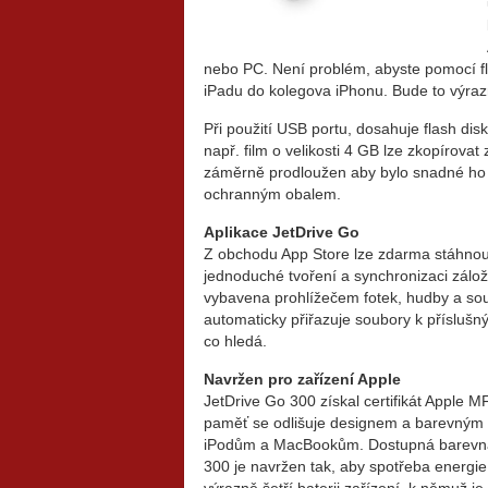
nebo PC. Není problém, abyste pomocí fl
iPadu do kolegova iPhonu. Bude to výrazně
Při použití USB portu, dosahuje flash di
např. film o velikosti 4 GB lze zkopírova
záměrně prodloužen aby bylo snadné ho př
ochranným obalem.
Aplikace JetDrive Go
Z obchodu App Store lze zdarma stáhnout
jednoduché tvoření a synchronizaci zálo
vybavena prohlížečem fotek, hudby a sou
automaticky přiřazuje soubory k příslušn
co hledá.
Navržen pro zařízení Apple
JetDrive Go 300 získal certifikát Apple M
paměť se odlišuje designem a barevným 
iPodům a MacBookům. Dostupná barevná p
300 je navržen tak, aby spotřeba energi