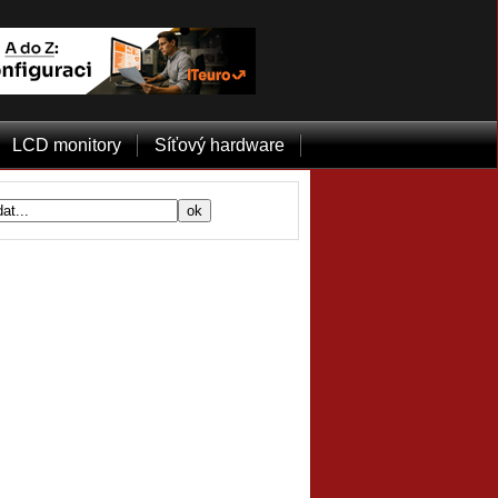
LCD monitory
Síťový hardware