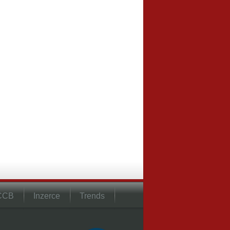
 CCB
Inzerce
Trends