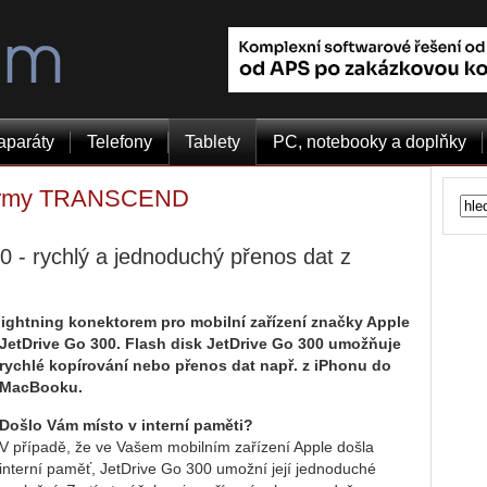
aparáty
Telefony
Tablety
PC, notebooky a doplňky
 firmy TRANSCEND
- rychlý a jednoduchý přenos dat z
ightning konektorem pro mobilní zařízení značky Apple
JetDrive Go 3
00. Flash disk JetDrive Go 300 umožňuje
rychlé kopírování nebo přenos dat např. z iPhonu do
MacBooku.
Došlo Vám místo v interní paměti?
V případě, že ve Vašem mobilním zařízení Apple došla
interní paměť, JetDrive Go 300 umožní její jednoduché