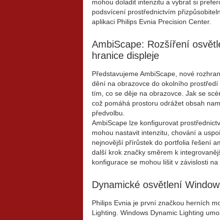
mohou doladit intenzitu a vybrat si pref
podsvícení prostřednictvím přizpůsobiteln
aplikaci Philips Evnia Precision Center.
AmbiScape: Rozšíření osvětl
hranice displeje
Představujeme AmbiScape, nové rozhraní s 
dění na obrazovce do okolního prostředí s
tím, co se děje na obrazovce. Jak se scén
což pomáhá prostoru odrážet obsah namí
předvolbu.
AmbiScape lze konfigurovat prostřednictví
mohou nastavit intenzitu, chování a uspoř
nejnovější přírůstek do portfolia řešení
další krok značky směrem k integrovaněj
konfigurace se mohou lišit v závislosti na
Dynamické osvětlení Window
Philips Evnia je první značkou herních 
Lighting. Windows Dynamic Lighting umo