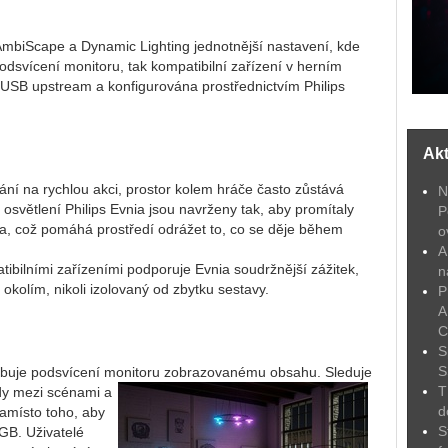
mbiScape a Dynamic Lighting jednotnější nastavení, kde
dsvícení monitoru, tak kompatibilní zařízení v herním
s USB upstream a konfigurována prostřednictvím Philips
Akt
ní na rychlou akci, prostor kolem hráče často zůstává
N
světlení Philips Evnia jsou navrženy tak, aby promítaly
P
a, což pomáhá prostředí odrážet to, co se děje během
o
A
ibilními zařízeními podporuje Evnia soudržnější zážitek,
n
s okolím, nikoli izolovaný od zbytku sestavy.
P
A
C
S
S
obuje podsvícení monitoru zobrazovanému obsahu. Sleduje
T
y mezi scénami a
d
amísto toho, aby
S
GB. Uživatelé