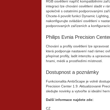
RGB osvětlení napříč kompatibilními zař
integraci lze chování osvětlení sladit v r
společně s ostatními podporovanými zaří
Chcete-li povolit funkci Dynamic Lighting,
nakonfigurujte ovládání osvětlení v nas
podporovaných zařízeních a konfiguracíc
Philips Evnia Precision Cente
Chování a profily osvětlení lze spravovat
která podporuje nastavení nad rámec ovl
přepínat profily, ladit intenzitu a upravov
hrami, médii a prostředími místností.
Dostupnost a poznámky
Funkcionalita AmbiScape je volně dostu
Precision Center 1.9. Aktualizované Prec
sledujte novinky a vytvořte si ideální her
Další informace najdete zde:
CZ