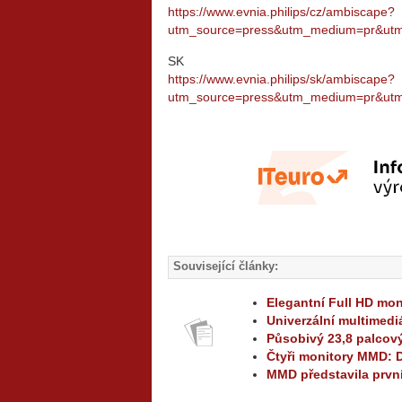
https://www.evnia.philips/cz/ambiscape?
utm_source=press&utm_medium=pr&utm
SK
https://www.evnia.philips/sk/ambiscape?
utm_source=press&utm_medium=pr&utm
Související články:
Elegantní Full HD mon
Univerzální multimedi
Působivý 23,8 palcov
Čtyři monitory MMD: D
MMD představila prvn