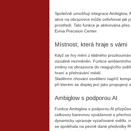
Společně umožňují integrace Ambiglow, A
akce na obrazovce může ovlivňovat jak po
prostředí. Tato funkce je aktivována pře
Evnia Precision Center.
Místnost, která hraje s vámi
Když se hry mění z klidného prozkoumává
vizuálně nezměněn. Funkce ambientního o
změny na obrazovce do reagujícího světl
hraní a přehrávání médií.
Sladěním chování osvětlení napříč kompat
při kterém se displej jeví jako propojený 
Ambiglow s podporou AI
Funkce Ambiglow s podporou AI přizpůs
celkovou
barevnou vyváženost a přechod
dynamicky upravuje vyzařované světlo, n
se spoléhala na pevně dané předvolby R