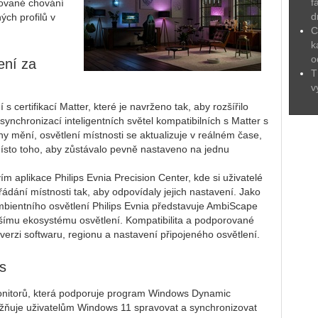
f
erované chování
d
ých profilů v
C
k
o
ení za
T
v
certifikací Matter, které je navrženo tak, aby rozšířilo
ynchronizací inteligentních světel kompatibilních s Matter s
y mění, osvětlení místnosti se aktualizuje v reálném čase,
sto toho, aby zůstávalo pevně nastaveno na jednu
m aplikace Philips Evnia Precision Center, kde si uživatelé
ádání místnosti tak, aby odpovídaly jejich nastavení. Jako
 ambientního osvětlení Philips Evnia představuje AmbiScape
šímu ekosystému osvětlení. Kompatibilita a podporované
 verzi softwaru, regionu a nastavení připojeného osvětlení.
s
monitorů, která podporuje program Windows Dynamic
žňuje uživatelům Windows 11 spravovat a synchronizovat