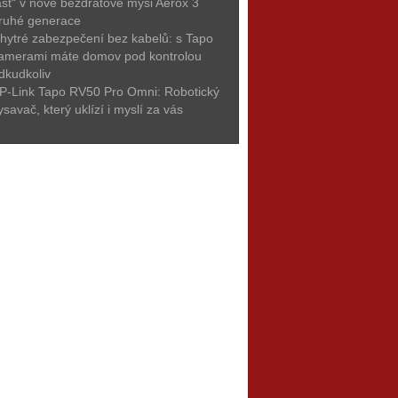
ast“ v nové bezdrátové myši Aerox 3
ruhé generace
hytré zabezpečení bez kabelů: s Tapo
amerami máte domov pod kontrolou
dkudkoliv
P-Link Tapo RV50 Pro Omni: Robotický
ysavač, který uklízí i myslí za vás