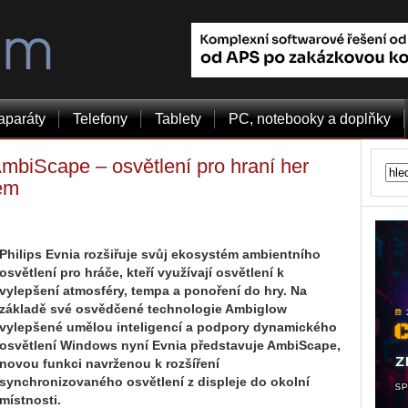
aparáty
Telefony
Tablety
PC, notebooky a doplňky
AmbiScape – osvětlení pro hraní her
rem
Philips Evnia rozšiřuje svůj ekosystém ambientního
osvětlení pro hráče, kteří využívají osvětlení k
vylepšení atmosféry, tempa a ponoření do hry. Na
základě své osvědčené technologie Ambiglow
vylepšené umělou inteligencí a podpory dynamického
osvětlení Windows nyní Evnia představuje AmbiScape,
novou funkci navrženou k rozšíření
synchronizovaného osvětlení z displeje do okolní
místnosti.