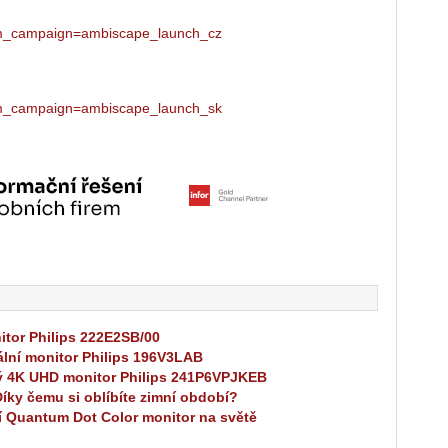
_campaign=ambiscape_launch_cz
_campaign=ambiscape_launch_sk
itor Philips 222E2SB/00
ální monitor Philips 196V3LAB
ý 4K UHD monitor Philips 241P6VPJKEB
íky čemu si oblíbíte zimní období?
í Quantum Dot Color monitor na světě