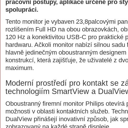
pracovní postupy, aplikace určené pro sty
spolupráci.
Tento monitor je vybaven 23,8palcovými pane
rozlišením Full HD na obou obrazovkách, ob
120 Hz a konektivitou USB-C pro praktické 
hardwaru. Ačkoli monitor nabízí silnou sadu f
hlavně jedinečným oboustranným designem 
konstrukcí, která zajišťuje, že uživatelé z dv
maximum.
Moderní prostředí pro kontakt se z
technologiím SmartView a DualVie
Oboustranný firemní monitor Philips otevír
možnosti v oblasti kontaktních služeb. Tech
DualView přinášejí inovativní způsob, jak s
zobrazovaný na každé straně displeje.