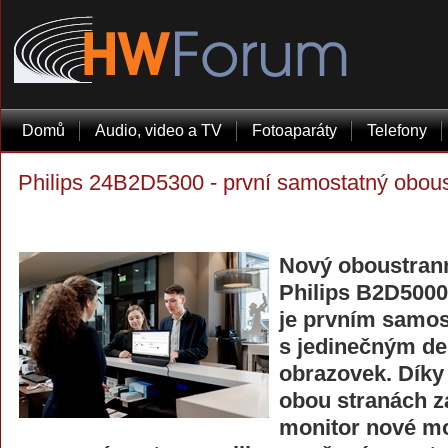
Domů
Audio, video a TV
Fotoaparáty
Telefony
Philips 24B2D5300 - první samostatný obous
Nový oboustrann
Philips B2D5000 
je prvním samo
s jedinečným d
obrazovek. Dík
obou stranách za
monitor nové mo