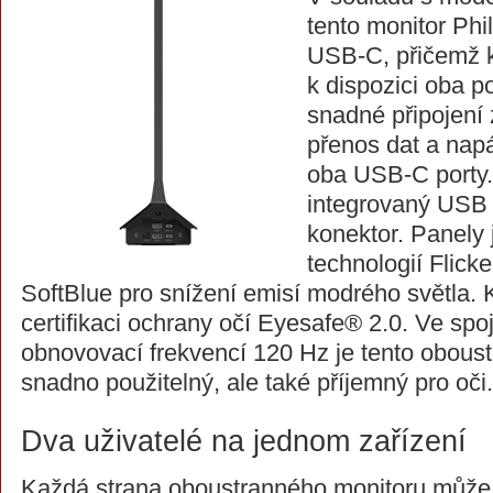
tento monitor Ph
USB-C, přičemž 
k dispozici oba p
snadné připojení 
přenos dat a nap
oba USB-C porty. 
integrovaný USB 
konektor. Panely
technologií Flicker
SoftBlue pro snížení emisí modrého světla. 
certifikaci ochrany očí Eyesafe® 2.0. Ve spo
obnovovací frekvencí 120 Hz je tento obous
snadno použitelný, ale také příjemný pro oči.
Dva uživatelé na jednom zařízení
Každá strana oboustranného monitoru může 