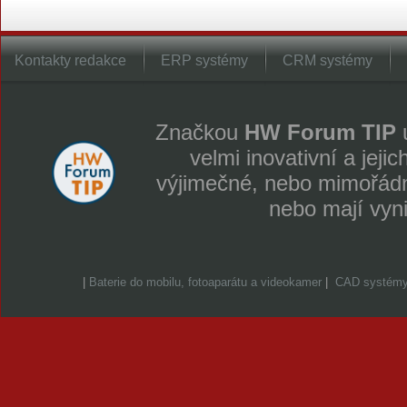
Kontakty redakce
ERP systémy
CRM systémy
Značkou
HW Forum TIP
u
velmi inovativní a jeji
výjimečné, nebo mimořádně
nebo mají vyn
|
Baterie do mobilu, fotoaparátu a videokamer
|
CAD systém