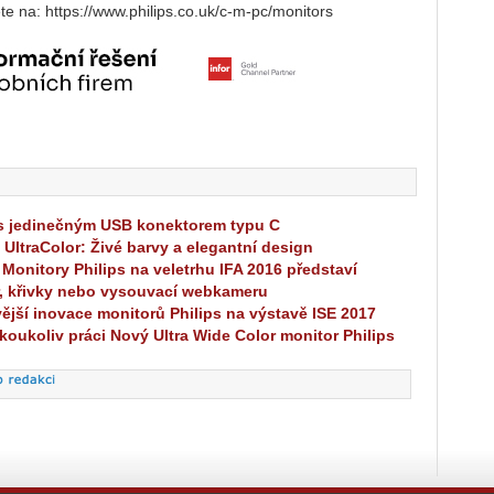
te na: https://www.philips.co.uk/c-m-pc/monitors
s s jedinečným USB konektorem typu C
 UltraColor: Živé barvy a elegantní design
onitory Philips na veletrhu IFA 2016 představí
r, křivky nebo vysouvací webkameru
jší inovace monitorů Philips na výstavě ISE 2017
akoukoliv práci Nový Ultra Wide Color monitor Philips