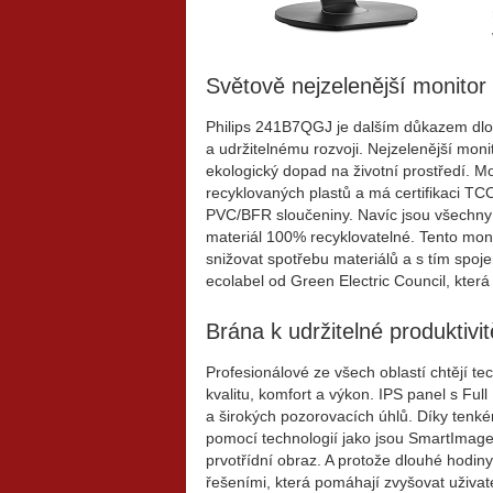
Světově nejzelenější monitor
Philips 241B7QGJ je dalším důkazem dlo
a udržitelnému rozvoji. Nejzelenější mon
ekologický dopad na životní prostředí. M
recyklovaných plastů a má certifikaci TC
PVC/BFR sloučeniny. Navíc jsou všechny čás
materiál 100% recyklovatelné. Tento mo
snižovat spotřebu materiálů a s tím spoj
ecolabel od Green Electric Council, která
Brána k udržitelné produktivit
Profesionálové ze všech oblastí chtějí te
kvalitu, komfort a výkon. IPS panel s Ful
a širokých pozorovacích úhlů. Díky tenk
pomocí technologií jako jsou SmartImag
prvotřídní obraz. A protože dlouhé hodin
řešeními, která pomáhají zvyšovat uživat