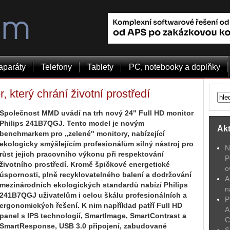
aparáty
Telefony
Tablety
PC, notebooky a doplňky
 který chrání životní prostředí
Společnost MMD uvádí na trh nový 24" Full HD monitor
Philips 241B7QGJ. Tento model je novým
Akt
benchmarkem pro „zelené" monitory, nabízející
ekologicky smýšlejícím profesionálům silný nástroj pro
N
růst jejich pracovního výkonu při respektování
P
životního prostředí. Kromě špičkové energetické
o
úspornosti, plně recyklovatelného balení a dodržování
A
mezinárodních ekologických standardů nabízí Philips
n
241B7QGJ uživatelům i celou škálu profesionálních a
P
ergonomických řešení. K nim například patří Full HD
A
panel s IPS technologií, SmartImage, SmartContrast a
C
SmartResponse, USB 3.0 připojení, zabudované