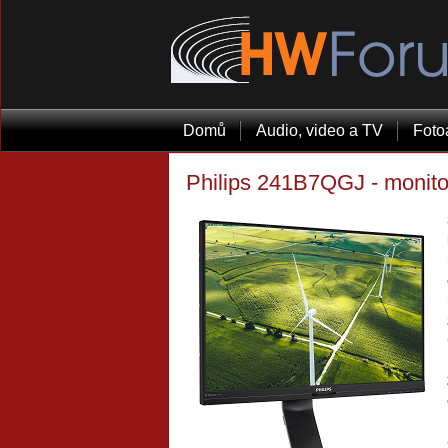
Domů
Audio, video a TV
Foto
Philips 241B7QGJ - monitor,