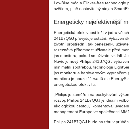
LowBlue mód a Flicker-free technologie 
světlem, plně nastavitelný stojan Smart
Energeticky nejefektivnější m
Energetická efektivnost leží v jádru všec
241B7QGJ převyšuje ostatní. Vybaven škál
životní prostřední, tak peněženku uživate
rozeznává přítomnost uživatele před mo
jas monitoru, pokud se uživatel vzdálí. 
Navíc je nový Philips 241B7QGJ vybaven
minimální spotřebou, technologií LightSen
jas monitoru a hardwarovým vypínačem pr
monitoru je pouze 11 wattů dle EnergySt
energetickou efektivitu.
„Philips je zaměřen na poskytování výkon
rozvoj. Philips 241B7QGJ je ideální volbou 
ekologickou cestou," komentoval uvedení
management Europe ve společnosti MM
Philips 241B7QGJ bude na trhu v průběh