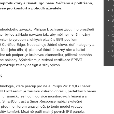
S
reproduktory a SmartErgo base. Sečteno a podtrženo,
S
vše pro komfort a pohodlí uživatele.
T
d
S
f
uhodobého závazku Philipsu k ochraně životního prostředí
d
itor byl od základu navržen tak, aby měl nejmenší možný
C
onitor je vyroben z lehkých plastů s 85% podílem
k
O Certified Edge. Neobsahuje žádné olovo, rtuť, halogeny a
o
ti jeho těla, tj. plastové části, železný rám a balící
T
nitor tak podporuje kruhovou ekonomiku, přičemž pomáhá
v
ené náklady. Výsledkem je získání certifikace EPEAT
 potvrzuje zelený design a silný výkon.
ě
chnologie, které pracují pro ně a Philips 241B7QGJ nabízí
l HD rozlišením je zárukou ostrého obrazu, perfektních barev
ému rámečku se hodí i do více monitorových řešení a s
e, SmartContrast a SmartResponse nabízí skutečně
y před monitorem unavují oči, je tento model vybaven
elův komfort. Mezi ně patří matný povrch IPS panelu,