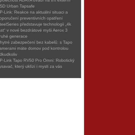
polečnost ADATA uvádí na trh externí
SD Urban Tapsafe
P-Link: Reakce na aktuální situaci a
oporučení preventivních opatření
teelSeries představuje technologii „4k
ast“ v nové bezdrátové myši Aerox 3
ruhé generace
hytré zabezpečení bez kabelů: s Tapo
amerami máte domov pod kontrolou
dkudkoliv
P-Link Tapo RV50 Pro Omni: Robotický
ysavač, který uklízí i myslí za vás