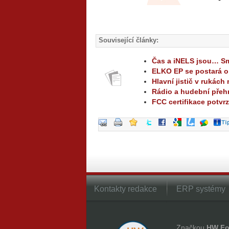
Související články:
Čas a iNELS jsou… S
ELKO EP se postará o
Hlavní jistič v rukách
Rádio a hudební přehr
FCC certifikace potvr
Kontakty redakce
ERP systémy
Značkou
HW Fo