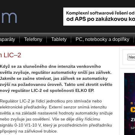
aparáty
Telefony
Tablety
PC, notebooky a doplňky
m LIC–2
Když se za slunečného dne intenzita venkovního
světla zvyšuje, regulátor automaticky sníží jas zářivek.
Jakmile se začne stmívat, jas zářivek se automaticky
zvýší na požadovanou úroveň. Takto umí zkrotit světlo
nový regulátor LIC-2 od společnosti ELKO EP.
Regulátor LIC-2 je řídicí jednotkou pro stmívače nebo
elektronické předřadníky. Externí senzor snímá intenzitu
světla a na základě nastavené hodnoty automaticky snižuje
nebo zvyšuje jas osvětlení. Vše se děje díky řídicímu
signálu 0-10 V/1-10 V, který je prostřednictvím předřadníku
připojený na zářivkové trubice.