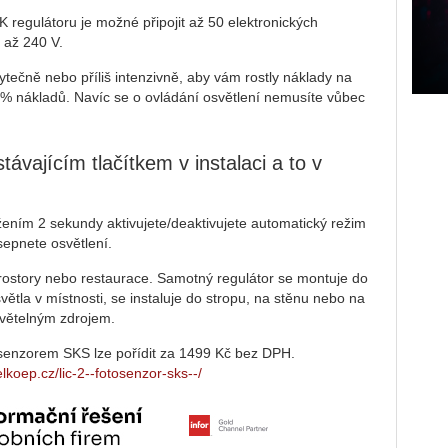
K regulátoru je možné připojit až 50 elektronických
 až 240 V.
bytečně nebo příliš intenzivně, aby vám rostly náklady na
% nákladů. Navíc se o ovládání osvětlení nemusíte vůbec
távajícím tlačítkem v instalaci a to v
žením 2 sekundy aktivujete/deaktivujete automatický režim
sepnete osvětlení.
prostory nebo restaurace. Samotný regulátor se montuje do
větla v místnosti, se instaluje do stropu, na stěnu nebo na
světelným zdrojem.
tosenzorem SKS lze pořídit za 1499 Kč bez DPH.
elkoep.cz/lic-2--fotosenzor-sks--/