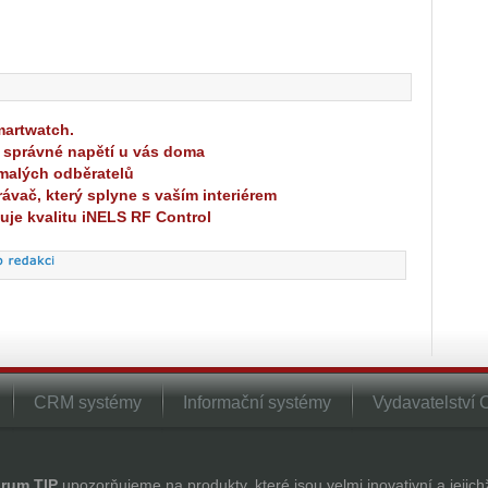
martwatch.
 správné napětí u vás doma
 malých odběratelů
ávač, který splyne s vaším interiérem
zuje kvalitu iNELS RF Control
CRM systémy
Informační systémy
Vydavatelství
rum TIP
upozorňujeme na produkty, které jsou velmi inovativní a jejic