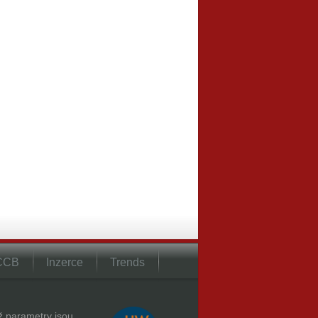
 CCB
Inzerce
Trends
hž parametry jsou