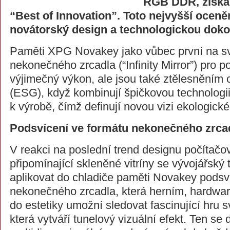
RGB DDR, získa
“Best of Innovation”. Toto nejvyšší oceně
novátorský design a technologickou doko
Paměti XPG Novakey jako vůbec první na sv
nekonečného zrcadla (“Infinity Mirror”) pro p
výjimečný výkon, ale jsou také ztělesněním cí
(ESG), když kombinují špičkovou technologii
k výrobě, čímž definují novou vizi ekologické
Podsvícení ve formátu nekonečného zrca
V reakci na poslední trend designu počítačov
připomínající skleněné vitríny se vývojářsk
aplikovat do chladiče paměti Novakey podsv
nekonečného zrcadla, která herním, hardw
do estetiky umožní sledovat fascinující hru 
která vytváří tunelový vizuální efekt. Ten se 