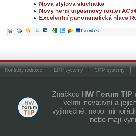
Nová stylová sluchátka
Nový herní třípásmový router AC
Excelentní panoramatická hlava Rol
Kontakty redakce
ERP systémy
CRM systémy
Značkou
HW Forum TIP
u
velmi inovativní a jeji
výjimečné, nebo mimořádně
nebo mají vyn