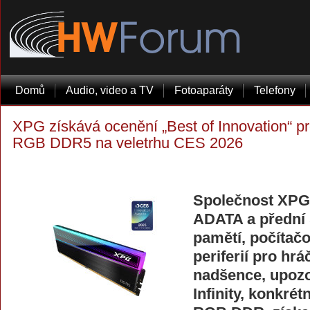
Domů
Audio, video a TV
Fotoaparáty
Telefony
XPG získává ocenění „Best of Innovation“
RGB DDR5 na veletrhu CES 2026
Společnost XPG,
ADATA a přední 
pamětí, počítač
periferií pro hr
nadšence, upozo
Infinity, konkré