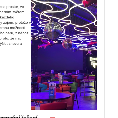
nes prostor, ve
a herním světem.
 každého
ky zájem, protože v
 hranu možností
ího baru, z něhož
 proto, že nad
šlet znovu a