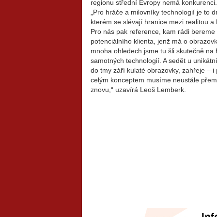
regionu střední Evropy nemá konkurenci.
„Pro hráče a milovníky technologií je to d
kterém se slévají hranice mezi realitou 
Pro nás pak reference, kam rádi bereme
potenciálního klienta, jenž má o obrazov
mnoha ohledech jsme tu šli skutečně na
samotných technologií. A sedět u unikátn
do tmy září kulaté obrazovky, zahřeje – i
celým konceptem musíme neustále přemý
znovu,“ uzavírá Leoš Lemberk.