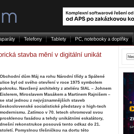
aparáty
Telefony
Tablety
PC, notebooky a doplňky
orická stavba mění v digitální unikát
Obchodní dům Máj na rohu Národní třídy a Spálené
ulice byl od svého otevření v roce 1975 symbolem
pokroku. Navržený architekty z ateliéru SIAL – Johnem
Eislerem, Miroslavem Masákem a Martinem Rajnišem –
se stal jednou z nejvýznamnějších staveb
československé socialistické představy o high-tech
modernismu. Zatímco v 70. letech ohromoval svou
prosklenou fasádou a tehdy unikátními eskalátory,
dnešní rekonstrukce posouvá tento odkaz do 21.
století. Pomyslnou třešničkou na dortu této