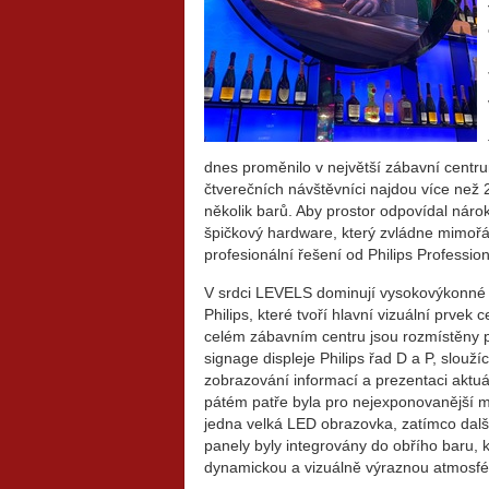
dnes proměnilo v největší zábavní centrum
čtverečních návštěvníci najdou více než 
několik barů. Aby prostor odpovídal náro
špičkový hardware, který zvládne mimořá
profesionální řešení od Philips Professio
V srdci LEVELS dominují vysokovýkonné
Philips, které tvoří hlavní vizuální prvek 
celém zábavním centru jsou rozmístěny p
signage displeje Philips řad D a P, sloužíc
zobrazování informací a prezentaci aktuá
pátém patře byla pro nejexponovanější m
jedna velká LED obrazovka, zatímco dal
panely byly integrovány do obřího baru, 
dynamickou a vizuálně výraznou atmosfé