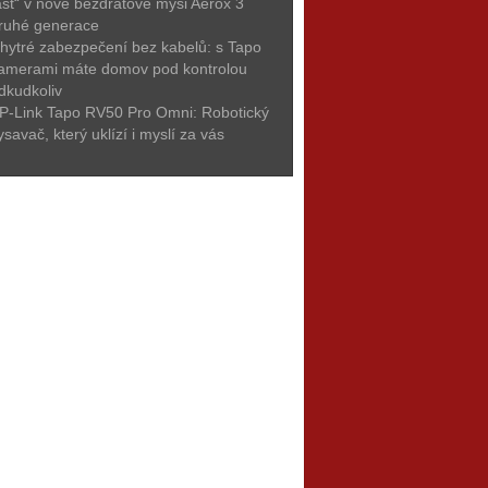
ast“ v nové bezdrátové myši Aerox 3
ruhé generace
hytré zabezpečení bez kabelů: s Tapo
amerami máte domov pod kontrolou
dkudkoliv
P-Link Tapo RV50 Pro Omni: Robotický
ysavač, který uklízí i myslí za vás