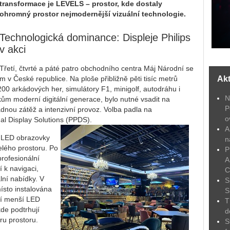
transformace je LEVELS – prostor, kde dostaly
ohromný prostor nejmodernější vizuální technologie.
Technologická dominance: Displeje Philips
v akci
Třetí, čtvrté a páté patro obchodního centra Máj Národní se
 v České republice. Na ploše přibližně pěti tisíc metrů
Akt
200 arkádových her, simulátory F1, minigolf, autodráhu i
N
kům moderní digitální generace, bylo nutné vsadit na
P
dnou zátěž a intenzivní provoz. Volba padla na
o
nal Display Solutions (PPDS).
A
 LED obrazovky
n
celého prostoru. Po
P
rofesionální
A
í k navigaci,
C
lní nabídky. V
S
ísto instalována
S
ší menší LED
T
kde podtrhují
d
ru prostoru.
S