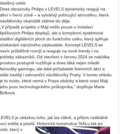
sladěný celek.
Dnes obrazovky Philips v LEVELS dynamicky reagují na
dění v herní zóně – a vytvářejí pohlcující atmosféru, která
návštěvníky okamžitě vtáhne do děje.
„V případě projektu v Máji nešlo pouze o instalaci
špičkových Philips displejů, ale o komplexní systémové
sladění digitálních ploch do funkčního celku, který splňuje
očekávání náročného zadavatele. Koncept LEVELS se
navíc průběžně rozvíjí a reaguje na nové trendy i na
potřeby zákazníků. Od otevření v červnu 2024 se nabídka
prostoru postupně rozšiřuje a dnes láká nejen mladé
fanoušky gamingu, ale také pořadatele firemních akcí a
stále častěji i zahraniční návštěvníky Prahy. V tomto ohledu
je to místo, které nemá v Praze obdoby a které vrací Máji
jeho punc technologického průkopníka,“ doplňuje Marie
Bolková.
VELS je ukázkou toho, jak lze citlivě, a přitom radikálně
ocí světla a pixelů. Historické konstrukce SIALu tak po
změr, který v