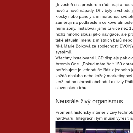
„Investoři si s prostorem rádi hrají a neus
nové a nové nápady. Dřív byly u vchodu je
kiosky nebo panely s mimořádnou světeln
zaměřují na podkreslení celkové atmosfér
herní zóny. Instalovali jsme tu více než 
nichž mnoho slouží jako navigace, ale p
také aktuální menu z místních barů nebo
říká Marie Bolková ze společnosti EVONYS, 
systémů.
Všechny instalované LCD displeje pak o
Artemis One. „Pokud máte řídit 150 obra
potřebujete je jednoduše řídit z jednoho 
každá obsluha nebo každý marketingový k
jenž má na starosti obchodní aktivity Ph
slovenském trhu.
Neustále živý organismus
Proměnit historický interiér v živý techn
hardwaru. Integrační tým musel vyřešit nár