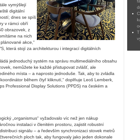
f
tále vymýšlejí
d
ště digitální
C
ostí; dnes se spíš
k
y v rámci obří
o
150 obrazovek, z
T
romítáme na nich
v
 plánované akce,“
která stojí za architekturou i integrací digitálních
vládá jednoduchý systém na správu multimediálního obsahu
zovek, nemůžete ke každé přistupovat zvlášť, ale
jediného místa – a naprosto jednoduše. Tak, aby to zvládla
oordinátor během čtyř kliknutí,“ doplňuje Leoš Lemberk,
ilips Professional Display Solutions (PPDS) na českém a
ologický „organismus“ vyžadovalo víc než jen nákup
očnou instalaci v členitém prostoru, zajistit robustní
distribuci signálu – a
ředevším synchronizaci stovek metrů
čtverečních ploch tak, aby fungovaly jako jeden dokonale