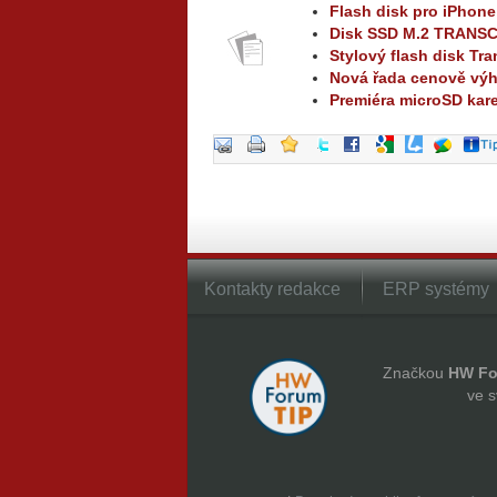
Flash disk pro iPhon
Disk SSD M.2 TRANSC
Stylový flash disk Tr
Nová řada cenově v
Premiéra microSD kar
Kontakty redakce
ERP systémy
Značkou
HW Fo
ve s