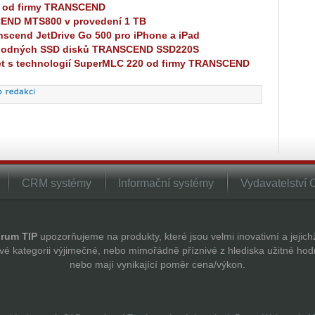
e od firmy TRANSCEND
END MTS800 v provedení 1 TB
anscend JetDrive Go 500 pro iPhone a iPad
ýhodných SSD disků TRANSCEND SSD220S
et s technologií SuperMLC 220 od firmy TRANSCEND
CRM systémy
Informační systémy
Vydavatelství
rum TIP
upozorňujeme na produkty, které jsou velmi inovativní a jejic
vé kategorii výjimečné, nebo mimořádně příznivé z hlediska užitné hod
nebo mají vynikající poměr cena/výkon.