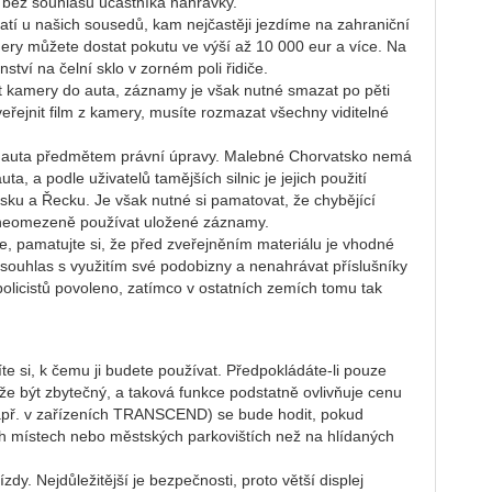
 bez souhlasu účastníka nahrávky.
atí u našich sousedů, kam nejčastěji jezdíme na zahraniční
ry můžete dostat pokutu ve výší až 10 000 eur a více. Na
nství na čelní sklo v zorném poli řidiče.
t kamery do auta, záznamy je však nutné smazat po pěti
eřejnit film z kamery, musíte rozmazat všechny viditelné
 auta předmětem právní úpravy. Malebné Chorvatsko nemá
ta, a podle uživatelů tamějších silnic je jejich použití
sku a Řecku. Je však nutné si pamatovat, že chybějící
 neomezeně používat uložené záznamy.
e, pamatujte si, že před zveřejněním materiálu je vhodné
y souhlas s využitím své podobizny a nenahrávat příslušníky
policistů povoleno, zatímco v ostatních zemích tomu tak
te si, k čemu ji budete používat. Předpokládáte-li pouze
že být zbytečný, a taková funkce podstatně ovlivňuje cenu
apř. v zařízeních TRANSCEND) se bude hodit, pokud
ch místech nebo městských parkovištích než na hlídaných
ízdy. Nejdůležitější je bezpečnosti, proto větší displej