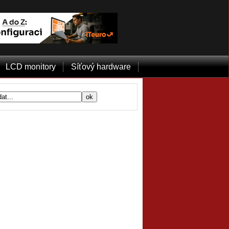
LCD monitory
Síťový hardware