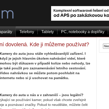
aparáty
Telefony
Tablety
PC, notebooky a doplňky
ní dovolená. Kde ji můžeme používat?
Kamery do auta jsou stále vyhledávanější zařízení. I
když je jejich hlavním úkolem nahrávání videí, které
mohou být důkazem v případě kolize nebo nehody, lze
je také použít pro zaznamenávání letního cestování.
Video nahrávkou se můžete potom pochlubit na
internetu nebo si ji uschovat na památku.
Kamery do auta u nás a v zahraničí – jsou legální?
ýkající se používání kamer, pokud však chcete zveřejnit
eje a poznávací značky. Pokud to neuděláte, můžete čelit