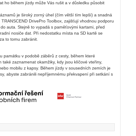
vat ho během jízdy může Vás rušit a v důsledku působit
áznamů je široký zorný úhel (čím větší tím lepší) a snadná
př. TRANSCEND DrivePro Toolbox, zajišťují vhodnou podporu
 do auta. Stejně to vypadá s paměťovými kartami, před
hradní nosiče dat. Při nedostatku místa na SD kartě se
za to tomu zabránit.
ou památku v podobě záběrů z cesty, během které
 také zaznamenat okamžiky, kdy jsou klíčové vteřiny,
 nebo mobilu z kapsy. Během jízdy v sousedních zemích je
sy, abyste zabránili nepříjemnému překvapení při setkání s