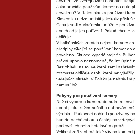
obvinění ze zveřejňování osobních údajů
Jaká pravidla používání kamer do auta pl
dovolenu? V Rakousku za používání kame
Slovensku nelze umístit jakékoliv přísluše
Cestujete-li v Maďarsku, můžete používa
dnech od jejich pořízení. Pokud chcete zv
obličeje.
V balkánských zemích nejsou kamery do
předpisy týkající se používání kamer do au
povoleno. Situace vypadá stejné v Bulhar
právní úprava neznamená, že lze úplně
Bez ohledu na to, ve které zemi nahrávát
rozmazat obličeje osob, které nevyjádřil
veřejných služeb. V Polsku je nahrávání 
nemusí být.
Pokyny pro používání kamery
Než si vyberete kameru do auta, rozmyslí
denní jízdu, režim nočního nahrávání mů
výrobku. Parkovací dohled (používaný n
budete nechávat auto častěji na veřejný
parkovištích nebo hotelovém garáži.
Velikost zařízení má také vliv na komfort j