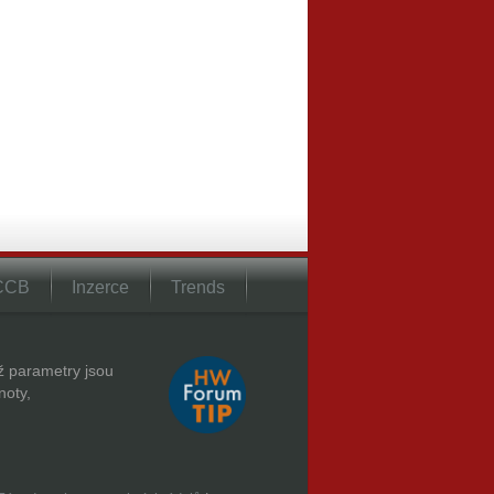
 CCB
Inzerce
Trends
hž parametry jsou
noty,