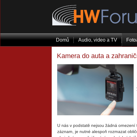
Domů
Audio, video a TV
Foto
Kamera do auta a zahranič
U nás v podstatě nejsou žádná omezení t
záznam, je nutné alespoň rozmazat oblič