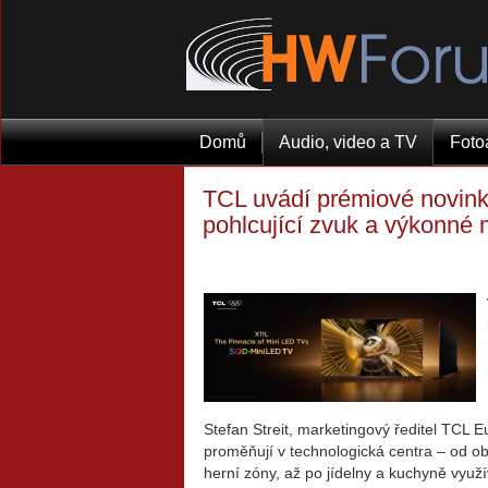
Domů
Audio, video a TV
Foto
TCL uvádí prémiové novink
pohlcující zvuk a výkonné 
Stefan Streit, marketingový ředitel TCL 
proměňují v technologická centra – od ob
herní zóny, až po jídelny a kuchyně využí