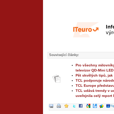
Související články:
Pro všechny milovníky
televizor QD-Mini LED
Pět skvělých tipů, ja
TCL podporuje národn
TCL Europe představ
TCL udává trendy v ud
uveřejnila celý report