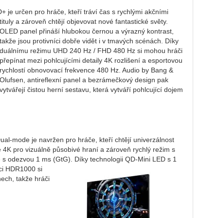
je určen pro hráče, kteří tráví čas s rychlými akčními
tituly a zároveň
chtějí objevovat nové fantastické světy.
OLED panel přináší hlubokou černou a výrazný kontrast,
takže jsou protivníci dobře vidět i v tmavých scénách. Díky
duálnímu režimu UHD 240 Hz / FHD 480 Hz si mohou hráči
přepínat mezi pohlcujícími detaily 4K rozlišení a esportovou
rychlostí obnovovací frekvence 480 Hz. Audio by Bang &
Olufsen, antireflexní panel a bezrámečkový design pak
vytvářejí čistou herní sestavu, která vytváří pohlcující dojem
l-mode je navržen pro hráče, kteří chtějí univerzálnost
 4K pro vizuálně působivé hraní a zároveň rychlý režim s
e s odezvou 1 ms (GtG). Díky technologii QD-Mini LED s 1
aci HDR1000 si
nech, takže hráči