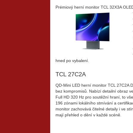
Prémiový herní monitor TCL 32X3A OLED+ 
hned po vybalení.
TCL 27C2A
QD-Mini LED herní monitor TCL 27C2A Dua
bez kompromisů. Nabízí detailní obraz ve
Full HD 320 Hz pro soutěžní hraní, to vš
196 zónami lokálního stmívání a
certifik
monitor zachovává čitelné detaily i ve stí
mají přehled o dění v každé scéně.