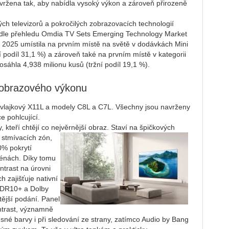
vržena tak, aby nabídla vysoký výkon a zároveň přirozeně
ých televizorů a pokročilých zobrazovacích technologií
 Podle přehledu Omdia TV Sets Emerging Technology Market
ce 2025 umístila na prvním místě na světě v dodávkách Mini
í podíl 31,1 %) a zároveň také na prvním místě v kategorii
dosáhla 4,938 milionu kusů (tržní podíl 19,1 %).
obrazového výkonu
 vlajkový X11L a modely C8L a C7L. Všechny jsou navrženy
ce pohlcující.
kteří chtějí co nejvěrnější obraz. Staví na špičkových
 stmívacích zón,
0% pokrytí
énách. Díky tomu
ntrast na úrovni
h zajišťuje nativní
HDR10+ a Dolby
čtější podání. Panel
ntrast, významně
sné barvy i při sledování ze strany, zatímco Audio by Bang