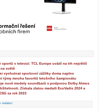
 sportů v televizi: TCL Europe uvádí na trh největší
 na světě
k si vychutnat sportovní zážitky doma naplno
í týmy mnoha favoritů letošního šampionátu
uje nové modely soundbarů s podporou Dolby Atmos
ržitelnosti. Získala zlatou medaili EcoVadis 2024 a
 ESG za rok 2023