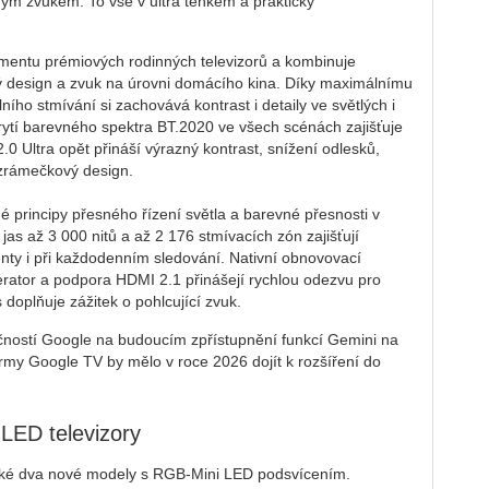
ným zvukem. To vše v ultra tenkém a prakticky
entu prémiových rodinných televizorů a kombinuje
ký design a zvuk na úrovni domácího kina. Díky maximálnímu
ního stmívání si zachovává kontrast i detaily ve světlých i
tí barevného spektra BT.2020 ve všech scénách zajišťuje
0 Ultra opět přináší výrazný kontrast, snížení odlesků,
ezrámečkový design.
é principy přesného řízení světla a barevné přesnosti v
s až 3 000 nitů a až 2 176 stmívacích zón zajišťují
enty i při každodenním sledování. Nativní obnovovací
ator a podpora HDMI 2.1 přinášejí rychlou odezvu pro
doplňuje zážitek o pohlcující zvuk.
čností Google na budoucím zpřístupnění funkcí Gemini na
rmy Google TV by mělo v roce 2026 dojít k rozšíření do
LED televizory
také dva nové modely s RGB-Mini LED podsvícením.