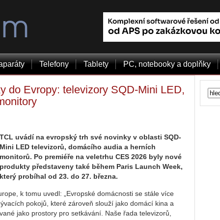
aparáty
Telefony
Tablety
PC, notebooky a doplňky
y do Evropy: televizory SQD-Mini LED,
monitory
TCL uvádí na evropský trh své novinky v oblasti SQD-
Mini LED televizorů, domácího audia a herních
monitorů. Po premiéře na veletrhu CES 2026 byly nové
produkty představeny také během Paris Launch Week,
který probíhal od 23. do 27. března.
Europe, k tomu uvedl: „Evropské domácnosti se stále více
ývacích pokojů, které zároveň slouží jako domácí kina a
vané jako prostory pro setkávání. Naše řada televizorů,