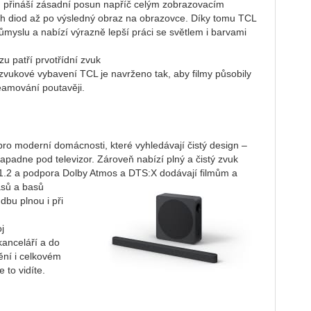
 přináší zásadní posun napříč celým zobrazovacím
 diod až po výsledný obraz na obrazovce. Díky tomu TCL
ůmyslu a nabízí výrazně lepší práci se světlem i barvami
u patří prvotřídní zvuk
 zvukové vybavení TCL je navrženo tak, aby filmy působily
reamování poutavěji.
ro moderní domácnosti, které vyhledávají čistý design –
padne pod televizor. Zároveň nabízí plný a čistý zvuk
.1.2 a podpora Dolby Atmos a DTS:X dodávají filmům a
sů a basů
bu plnou i při
j
anceláří a do
dění i celkovém
e to vidíte.