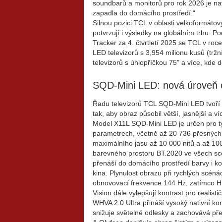
soundbarů a monitorů pro rok 2026 je na
zapadla do domácího prostředí.“
Silnou pozici TCL v oblasti velkoformátov
potvrzují i výsledky na globálním trhu.
Tracker za 4. čtvrtletí 2025 se TCL v ro
LED televizorů s 3,954 milionu kusů (tržn
televizorů s úhlopříčkou 75" a více, kde 
SQD-Mini LED: nová úroveň 
Řadu televizorů TCL SQD-Mini LED tvoří
tak, aby obraz působil větší, jasnější a ví
Model X11L SQD-Mini LED je určen pro ty, 
parametrech,
včetně až 20 736 přesných
maximálního jasu až 10 000 nitů a až 10
barevného prostoru BT.2020 ve všech sc
přenáší do domácího prostředí barvy i ko
kina. Plynulost obrazu při rychlých scénác
obnovovací frekvence 144 Hz, zatímco 
Vision dále vylepšují kontrast pro realisti
WHVA 2.0 Ultra přináší vysoký nativní ko
snižuje světelné odlesky a zachovává pře