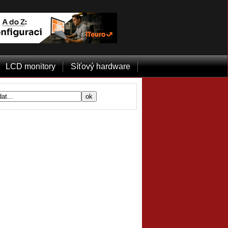
LCD monitory
Síťový hardware