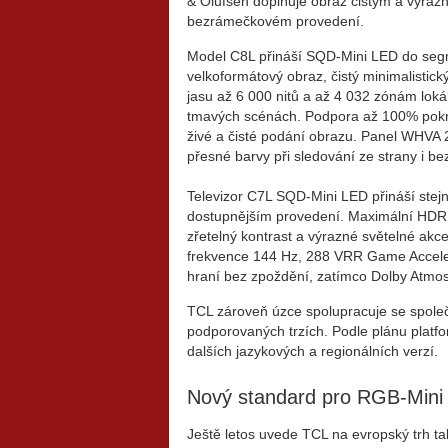
& Olufsen doplňuje obraz čistým a výraz
bezrámečkovém provedení.
Model C8L přináší SQD-Mini LED do segm
velkoformátový obraz, čistý minimalistic
jasu až 6 000 nitů a až 4 032 zónám lokál
tmavých scénách. Podpora až 100% pokry
živé a čisté podání obrazu. Panel WHVA 2.
přesné barvy při sledování ze strany i b
Televizor C7L SQD-Mini LED přináší stejn
dostupnějším provedení. Maximální HDR ja
zřetelný kontrast a výrazné světelné akc
frekvence 144 Hz, 288 VRR Game Acceler
hraní bez zpoždění, zatímco Dolby Atmos 
TCL zároveň úzce spolupracuje se spole
podporovaných trzích. Podle plánu platfo
dalších jazykových a regionálních verzí.
Nový standard pro RGB-Mini 
Ještě letos uvede TCL na evropský trh 