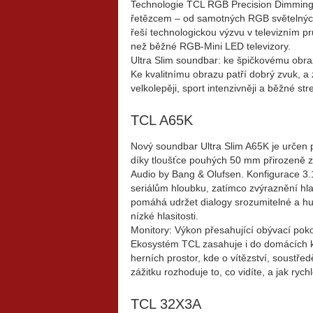
Technologie TCL RGB Precision Dimming
řetězcem – od samotných RGB světelných
řeší technologickou výzvu v televizním pr
než běžné RGB-Mini LED televizory.
Ultra Slim soundbar: ke špičkovému obraz
Ke kvalitnímu obrazu patří dobrý zvuk, a
velkolepěji, sport intenzivněji a běžné st
TCL A65K
Nový soundbar Ultra Slim A65K je určen p
díky tloušťce pouhých 50 mm přirozeně za
Audio by Bang & Olufsen. Konfigurace 3
seriálům hloubku, zatímco zvýraznění
hla
pomáhá udržet dialogy srozumitelné a hud
nízké hlasitosti.
Monitory: Výkon přesahující obývací poko
Ekosystém TCL zasahuje i do domácích k
herních prostor, kde o vítězství, soustře
zážitku rozhoduje to, co vidíte, a jak rychl
TCL 32X3A