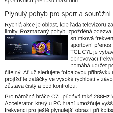
sportovních přenosů maximum.
Plynulý pohyb pro sport a soutěžní
Rychlá akce je oblast, kde řada televizorů z
limity. Rozmazaný pohyb, zpožděná odezva
snímková frekven
sportovní přenos i
TCL C7L je vybav
obnovovací frekv
pomáhá udržet po
čitelný. Ať už sledujete fotbalovou přihrávku
projíždíte zatáčky ve vysoké rychlosti v záv
zůstává čistý a pod kontrolou.
Pro náročné hráče C7L přidává také 288H
Accelerator, který u PC hraní umožňuje vyš
frekvenci pro ještě plynulejší obraz i při kol