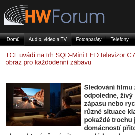
Domů
Audio, video a TV
Fotoaparáty
Telefony
TCL uvádí na trh SQD-Mini LED televizor C7
obraz pro každodenní zábavu
Sledování filmu
odpoledne, živý
zápasu nebo ryc
různé situace kl
pokaždé trochu 
domácností přito