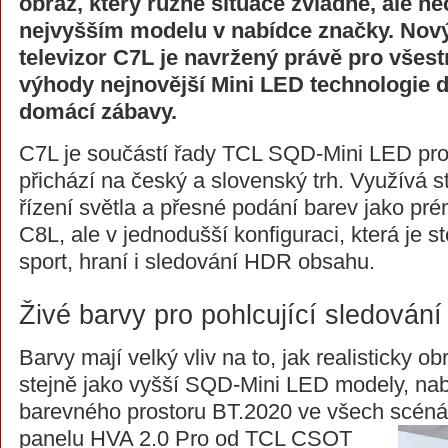
obraz, který různé situace zvládne, ale n
nejvyšším modelu v nabídce značky. No
televizor C7L je navržený právě pro všest
výhody nejnovější Mini LED technologie 
domácí zábavy.
C7L je součástí řady TCL SQD-Mini LED pro
přichází na český a slovenský trh. Využívá s
řízení světla a přesné podání barev jako pr
C8L, ale v jednodušší konfiguraci, která je s
sport, hraní i sledování HDR obsahu.
Živé barvy pro pohlcující sledování
Barvy mají velký vliv na to, jak realisticky o
stejně jako vyšší SQD-Mini LED modely, nab
barevného prostoru BT.2020 ve všech scén
panelu HVA 2.0 Pro od TCL CSOT