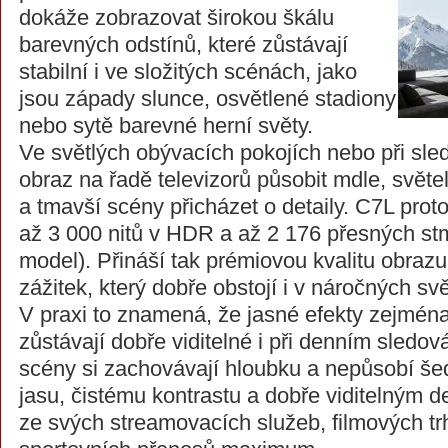
dokáže zobrazovat širokou škálu
barevných odstínů, které zůstávají
stabilní i ve složitých scénách, jako
jsou západy slunce, osvětlené stadiony
nebo sytě barevné herní světy.
Ve světlých obývacích pokojích nebo při sl
obraz na řadě televizorů působit mdle, světel
a tmavší scény přicházet o detaily. C7L proto
až 3 000 nitů v HDR a až 2 176 přesných st
model). Přináší tak prémiovou kvalitu obraz
zážitek, který dobře obstojí i v náročných s
V praxi to znamená, že jasné efekty zejmé
zůstávají dobře viditelné i při denním sledov
scény si zachovávají hloubku a nepůsobí š
jasu, čistému kontrastu a dobře viditelným d
ze svých streamovacích služeb, filmových tr