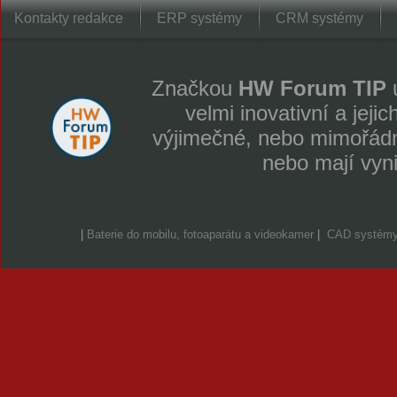
Kontakty redakce
ERP systémy
CRM systémy
Značkou
HW Forum TIP
u
velmi inovativní a jeji
výjimečné, nebo mimořádně
nebo mají vyn
|
Baterie do mobilu, fotoaparátu a videokamer
|
CAD systém