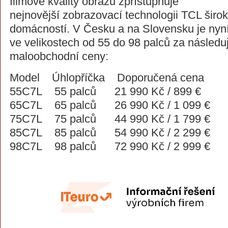
filmové kvality obrazu zpřístupňuje
nejnovější zobrazovací technologii TCL širo
domácností. V Česku a na Slovensku je nyní
ve velikostech od 55 do 98 palců za následu
maloobchodní ceny:
Model Úhlopříčka Doporučená cena
55C7L 55 palců 21 990 Kč / 899 €
65C7L 65 palců 26 990 Kč / 1 099 €
75C7L 75 palců 44 990 Kč / 1 799 €
85C7L 85 palců 54 990 Kč / 2 299 €
98C7L 98 palců 72 990 Kč / 2 999 €