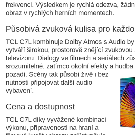
frekvenci. Výsledkem je rychlá odezva, žádné
obraz v rychlých herních momentech.
Působivá zvuková kulisa pro každ
TCL C7L kombinuje Dolby Atmos s Audio by
vytváří širokou, prostorově znějící zvukovou
televizoru. Dialogy ve filmech a seriálech zů
srozumitelné, zatímco okolní efekty a hudba
pozadí. Scény tak působí živě i bez
nutnosti připojovat další audio
vybavení.
Cena a dostupnost
TCL C7L díky vyvážené kombinaci
výkonu, připravenosti na hraní a