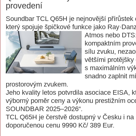
provedení
Soundbar TCL Q65H je nejnovější přírůstek 
který spojuje špičkové funkce jako Ray·Dan
Atmos nebo DTS:
kompaktním prov
sílu zvuku, nezao
většími protějšky
s maximálním v
snadno zaplnit mí
prostorovým zvukem.
Jeho kvality letos potvrdila asociace EISA, k
výborný poměr ceny a výkonu prestižním 
SOUNDBAR 2025–2026“.
TCL Q65H je čerstvě dostupný v Česku i na
doporučenou cenu 9990 Kč/ 389 Eur.