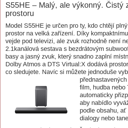
S55HE – Malý, ale výkonný. Čistý
prostoru
Model S55HE je určen pro ty, kdo chtějí plný
prostor na velká zařízení. Díky kompaktním
vejde pod televizi, ale zvuk rozhodně není 
2.1kanálová sestava s bezdrátovým subwoof
basy a jasný zvuk, který snadno zaplní míst
Dolby Atmos a DTS Virtual:X dodává prosto
co sledujete. Navíc si můžete jednoduše vyb
přednastavených 
film, hudba nebo 
automaticky přizp
aby nabídlo vyvá
podle obsahu, ať
dialogy nebo tan