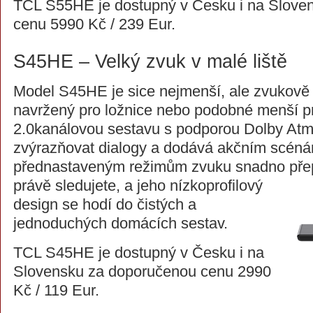
TCL S55HE je dostupný v Česku i na Slove
cenu 5990 Kč / 239 Eur.
S45HE – Velký zvuk v malé liště
Model S45HE je sice nejmenší, ale zvukově 
navržený pro ložnice nebo podobné menší pr
2.0kanálovou sestavu s podporou Dolby Atm
zvýrazňovat dialogy a dodává akčním scénám
přednastaveným režimům zvuku snadno
pře
právě sledujete, a jeho nízkoprofilový
design se hodí do čistých a
jednoduchých domácích sestav.
TCL S45HE je dostupný v Česku i na
Slovensku za doporučenou cenu 2990
Kč / 119 Eur.