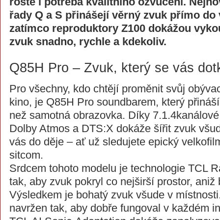
roste i potřeba kvalitního ozvučení. Nejn
řady Q a S přinášejí věrný zvuk přímo do
zatímco reproduktory Z100 dokážou vykou
zvuk snadno, rychle a kdekoliv.
Q85H Pro – Zvuk, který se vás dot
Pro všechny, kdo chtějí proměnit svůj obýva
kino, je Q85H Pro soundbarem, který přináší
než samotná obrazovka. Díky 7.1.4kanálové
Dolby Atmos a DTS:X dokáže šířit zvuk všu
vás do děje – ať už sledujete epický velkofi
sitcom.
Srdcem tohoto modelu je technologie TCL 
tak, aby zvuk pokryl co nejširší prostor, aniž 
Výsledkem je bohatý zvuk všude v místnosti
navržen tak, aby dobře fungoval v každém in