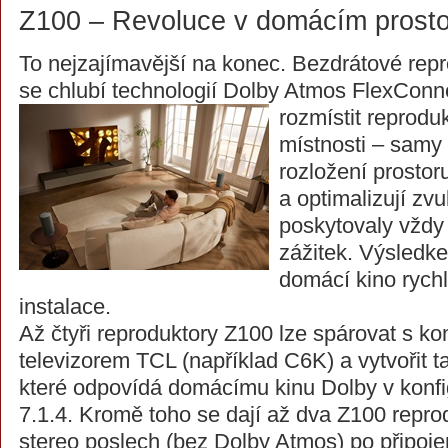
Z100 – Revoluce v domácím prost
To nejzajímavější na konec. Bezdrátové rep
se chlubí technologií Dolby Atmos FlexConn
rozmístit reprodu
místnosti – samy 
rozložení prostor
a optimalizují zvu
poskytovaly vždy
zážitek. Výsledk
domácí kino rychl
instalace.
Až čtyři reproduktory Z100 lze spárovat s ko
televizorem TCL (například C6K) a vytvořit t
které odpovídá domácímu kinu Dolby v konfi
7.1.4. Kromě toho se dají až dva Z100 reprod
stereo poslech (bez Dolby Atmos) po připoje