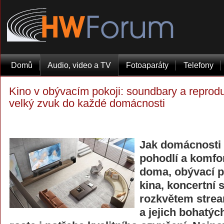
Domů
Audio, video a TV
Fotoaparáty
Telefony
Kino v obývacím pokoji: soundbary a reprodu
velký zvuk do každé domácnosti
Jak domácnosti s
pohodlí a komfo
doma, obývací p
kina, koncertní s
rozkvětem strea
a jejich bohatý