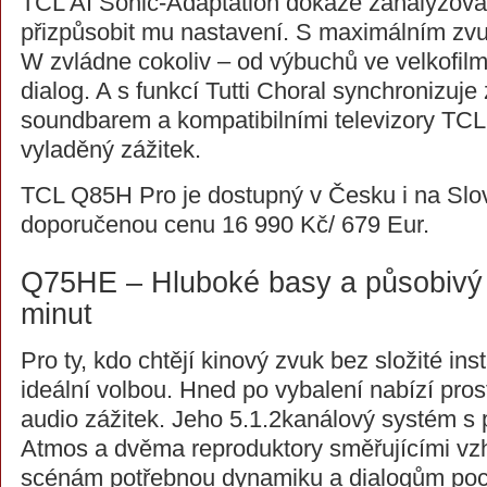
TCL AI Sonic-Adaptation dokáže zanalyzovat
přizpůsobit mu nastavení. S maximálním z
W zvládne cokoliv – od výbuchů ve velkofilm
dialog. A s funkcí Tutti Choral synchronizuje
soundbarem a kompatibilními televizory TCL
vyladěný zážitek.
TCL Q85H Pro je dostupný v Česku i na Slo
doporučenou cenu 16 990 Kč/ 679 Eur.
Q75HE – Hluboké basy a působivý
minut
Pro ty, kdo chtějí kinový zvuk bez složité in
ideální volbou. Hned po vybalení nabízí pros
audio zážitek. Jeho 5.1.2kanálový systém s
Atmos a dvěma reproduktory směřujícími v
scénám potřebnou dynamiku a dialogům poci