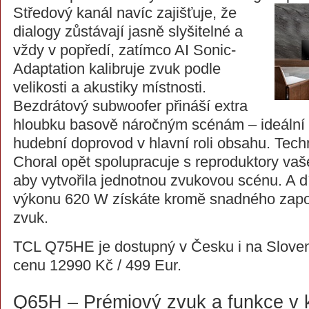
Středový
kanál navíc zajišťuje, že
dialogy zůstávají jasně slyšitelné a
vždy v popředí, zatímco AI Sonic-
Adaptation kalibruje zvuk podle
velikosti a akustiky místnosti.
Bezdrátový subwoofer přináší extra
hloubku basově náročným scénám – ideální v
hudební doprovod v hlavní roli obsahu. Tech
Choral opět spolupracuje s reproduktory vaš
aby vytvořila jednotnou zvukovou scénu. A 
výkonu 620 W získáte kromě snadného zapoj
zvuk.
TCL Q75HE je dostupný v Česku i na Slove
cenu 12990 Kč / 499 Eur.
Q65H – Prémiový zvuk a funkce v