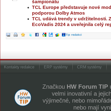
šampionátu
TCL Europe představuje nové mod
podporou Dolby Atmos
TCL udává trendy v udržitelnosti. Z
EcoVadis 2024 a uveřejnila celý re
Kontakty redakce
ERP systémy
CRM systémy
Značkou
HW Forum TIP
u
velmi inovativní a jeji
výjimečné, nebo mimořádně
nebo mají vyn