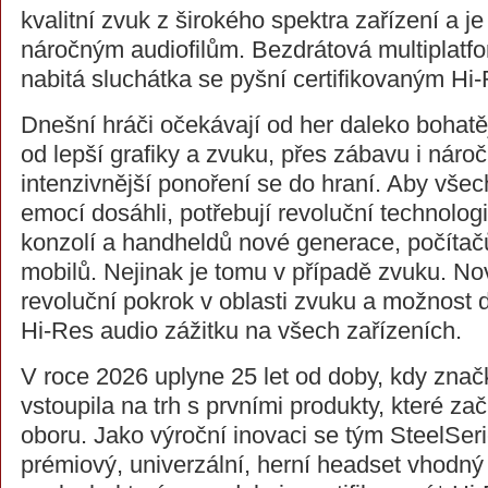
kvalitní zvuk z širokého spektra zařízení a j
náročným audiofilům. Bezdrátová multiplatf
nabitá sluchátka se pyšní certifikovaným H
Dnešní hráči očekávají od her daleko bohatěj
od lepší grafiky a zvuku, přes zábavu i nároč
intenzivnější ponoření se do hraní. Aby všech
emocí dosáhli, potřebují revoluční technolog
konzolí a handheldů nové generace, počítač
mobilů. Nejinak je tomu v případě zvuku. No
revoluční pokrok v oblasti zvuku a možnost
Hi-Res audio zážitku na všech zařízeních.
V roce 2026 uplyne 25 let od doby, kdy znač
vstoupila na trh s prvními produkty, které za
oboru. Jako výroční inovaci se tým SteelSeri
prémiový, univerzální, herní headset vhodný