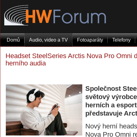
Domů
Audio, video a TV
Fotoaparáty
Telefony
Headset SteelSeries Arctis Nova Pro Omni d
herního audia
Společnost Stee
světový výrobc
herních a esport
představuje Arc
Nový herní headse
Nova Pro Omni r