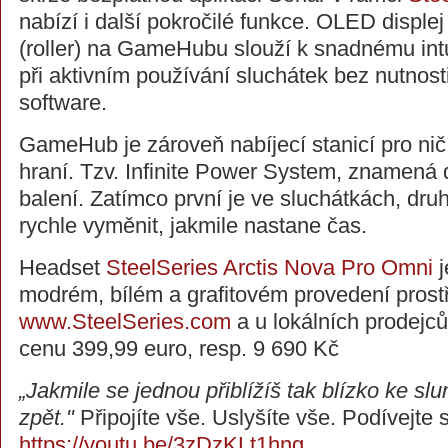
nabízí i další pokročilé funkce. OLED displej
(roller) na GameHubu slouží k snadnému int
při aktivním používání sluchátek bez nutnosti
software.
GameHub je zároveň nabíjecí stanicí pro ni
hraní. Tzv. Infinite Power System, znamená 
balení. Zatímco první je ve sluchátkách, druhá
rychle vyměnit, jakmile nastane čas.
Headset
SteelSeries Arctis Nova Pro Omni
j
modrém, bílém a grafitovém provedení prost
www.SteelSeries.com
a u lokálních prodejc
cenu 399,99 euro, resp. 9 690 Kč
„Jakmile se jednou přiblížíš tak blízko ke slu
zpět."
Připojíte vše. Uslyšíte vše. Podívejte s
https://youtu.be/3zDzKLt1hng