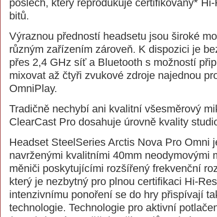
poslech, který reprodukuje certifikovaný* H
bitů.
Výraznou předností headsetu jsou široké mož
různým zařízením zároveň. K dispozici je be
přes 2,4 GHz síť a Bluetooth s možností připo
mixovat až čtyři zvukové zdroje najednou pr
OmniPlay.
Tradičně nechybí ani kvalitní všesměrový mi
ClearCast Pro dosahuje úrovně kvality studi
Headset SteelSeries Arctis Nova Pro Omni j
navrženými kvalitními 40mm neodymovými 
měniči poskytujícími rozšířený frekvenční r
který je nezbytný pro plnou certifikaci Hi-Re
intenzivnímu ponoření se do hry přispívají t
technologie. Technologie pro aktivní potlače