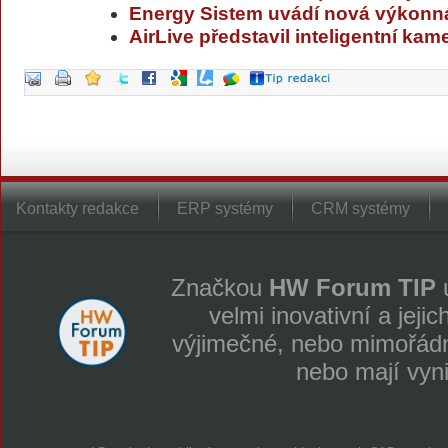
Energy Sistem uvádí nová výkonná
AirLive představil inteligentní k
Kontakty redakce
ERP systémy
CRM systémy
Značkou
HW Forum TIP
u
velmi inovativní a jeji
výjimečné, nebo mimořádně
nebo mají vyn