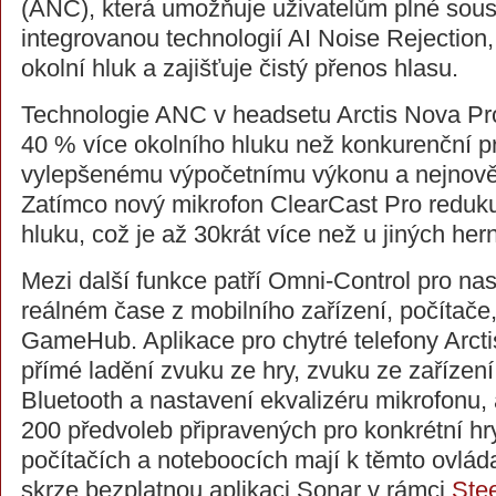
(ANC), která umožňuje uživatelům plné soust
integrovanou technologií AI Noise Rejection,
okolní hluk a zajišťuje čistý přenos hlasu.
Technologie ANC v headsetu Arctis Nova Pr
40 % více okolního hluku než konkurenční p
vylepšenému výpočetnímu výkonu a nejnově
Zatímco nový mikrofon ClearCast Pro reduk
hluku, což je až 30krát více než u jiných her
Mezi další funkce patří Omni-Control pro na
reálném čase z mobilního zařízení, počítače,
GameHub. Aplikace pro chytré telefony Arct
přímé ladění zvuku ze hry, zvuku ze zařízení
Bluetooth a nastavení ekvalizéru mikrofonu, 
200 předvoleb připravených pro konkrétní hry
počítačích a noteboocích mají k těmto ovlá
skrze bezplatnou aplikaci Sonar v rámci
Ste