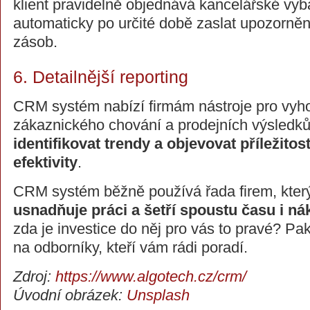
klient pravidelně objednává kancelářské vy
automaticky po určité době zaslat upozorněn
zásob.
6. Detailnější reporting
CRM systém nabízí firmám nástroje pro vy
zákaznického chování a prodejních výsledk
identifikovat trendy a objevovat příležitos
efektivity
.
CRM systém běžně používá řada firem, kte
usnadňuje práci a šetří spoustu času i ná
zda je investice do něj pro vás to pravé? Pak
na odborníky, kteří vám rádi poradí.
Zdroj:
https://www.algotech.cz/crm/
Úvodní obrázek:
Unsplash