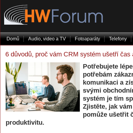
Domů
Audio, video a TV
Fotoaparáty
Telefony
6 důvodů, proč vám CRM systém ušetří čas a 
Potřebujete lép
potřebám zákazní
komunikaci a zí
svými obchodní
systém je tím s
Zjistěte, jak vá
pomůže ušetřit č
produktivitu.