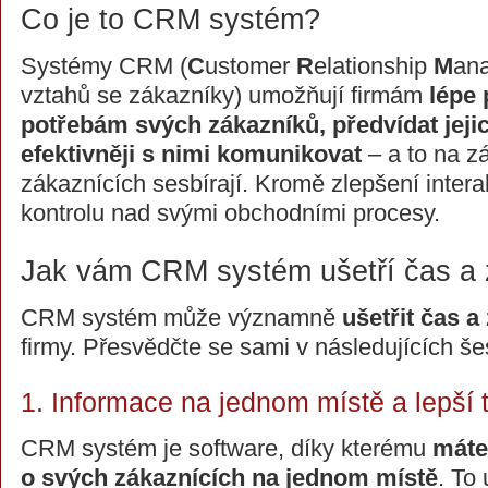
Co je to CRM systém?
Systémy CRM (
C
ustomer
R
elationship
M
ana
vztahů se zákazníky) umožňují firmám
lépe
potřebám svých zákazníků, předvídat jeji
efektivněji s nimi komunikovat
– a to na zá
zákaznících sesbírají. Kromě zlepšení intera
kontrolu nad svými obchodními procesy.
Jak vám CRM systém ušetří čas a z
CRM systém může významně
ušetřit čas a 
firmy. Přesvědčte se sami v následujících še
1. Informace na jednom místě a lepší
CRM systém je software, díky kterému
máte
o svých zákaznících na jednom místě
. To