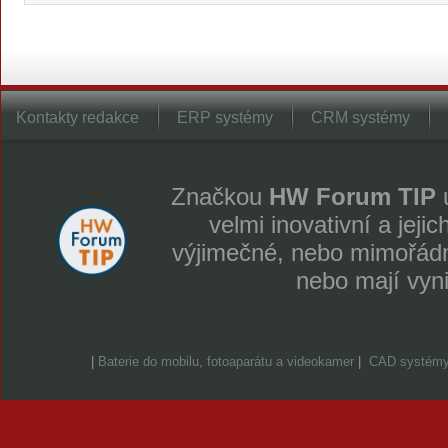
Kontakty redakce
ERP systémy
CRM systémy
Značkou
HW Forum TIP
u
velmi inovativní a jeji
výjimečné, nebo mimořádně
nebo mají vyn
|
Baterie do mobilu, fotoaparátu a videokamer
|
CAD systém