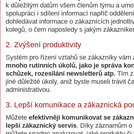
k důležitým datům všem členům týmu a umož
spolupráci i sdílení informací napříč odděle
dohledávat informace o zákaznících jednotli
kolegů, o čem naposledy s jakým zákazníkem
2. Zvýšení produktivity
Systém pro řízení vztahů se zákazníky vám
mnoho rutinních úkolů, jako je správa kon
schůzek, rozesílání newsletterů atp.
Tím zí
jiné důležité úkoly, aniž byste museli trávit ča
administrativou.
3. Lepší komunikace a zákaznická po
Můžete
efektivněji komunikovat se zákazn
lepší zákaznický servis
. Díky záznamům o 
můžete snadno analyzovat, jaké produkty či 