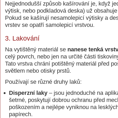
Nejjednodušší způsob kašírování je, když je
výtisk, nebo podkladová deska) už obsahuje 
Pokud se kašírují nesamolepicí výtisky a des
vrstev se opatří samolepicí vrstvou.
3. Lakování
Na vytištěný materiál se
nanese tenká vrstv
celý povrch, nebo jen na určité části tiskovin
Tato vrstva chrání potištěný materiál před po
světlem nebo otisky prstů.
Používají se různé druhy laků:
Disperzní laky
– jsou jednoduché na aplik
šetrné, poskytují dobrou ochranu před me
poškozením a nejlépe vyniknou na lesklýc
papírech.