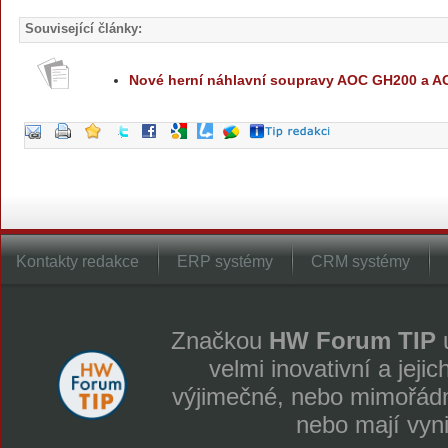
Související články:
Nové herní náhlavní soupravy AOC GH200 a 
Kontakty redakce
ERP systémy
CRM systémy
Značkou
HW Forum TIP
u
velmi inovativní a jeji
výjimečné, nebo mimořádně
nebo mají vyn