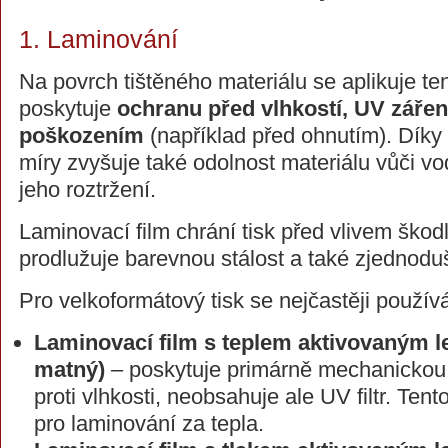
1. Laminování
Na povrch tištěného materiálu se aplikuje ten
poskytuje
ochranu před vlhkostí, UV zář
poškozením
(například před ohnutím). Díky 
míry zvyšuje také odolnost materiálu vůči vod
jeho roztržení.
Laminovací film chrání tisk před vlivem škodl
prodlužuje barevnou stálost a také zjednoduš
Pro velkoformátový tisk se nejčastěji použív
Laminovací film s teplem aktivovaným l
matný)
– poskytuje primárně mechanickou
proti vlhkosti, neobsahuje ale UV filtr. Tent
pro laminování za tepla.