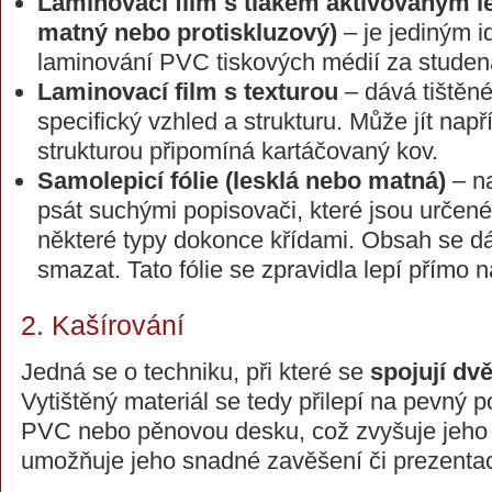
Laminovací film s tlakem aktivovaným le
matný nebo protiskluzový)
– je jediným 
laminování PVC tiskových médií za studen
Laminovací film s texturou
– dává tištěn
specifický vzhled a strukturu. Může jít napří
strukturou připomíná kartáčovaný kov.
Samolepicí fólie (lesklá nebo matná)
– na
psát suchými popisovači, které jsou určené 
některé typy dokonce křídami. Obsah se d
smazat. Tato fólie se zpravidla lepí přímo n
2. Kašírování
Jedná se o techniku, při které se
spojují dv
Vytištěný materiál se tedy přilepí na pevný p
PVC nebo pěnovou desku, což zvyšuje jeho p
umožňuje jeho snadné zavěšení či prezentac