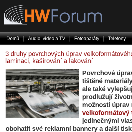
Domů
Audio, video a TV
Fotoaparáty
Telefony
3 druhy povrchových úprav velkoformátového
laminaci, kašírování a lakování
Povrchové úprav
tištěné materiá
ale také vylepšuj
prodlužují životn
možnosti úprav 
velkoformátový 
jedinečnými vla
obohatit své reklamní bannery a další tisk