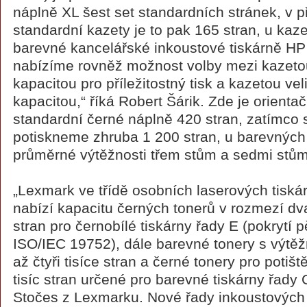
náplně XL šest set standardních stránek, v p
standardní kazety je to pak 165 stran, u kaze
barevné kancelářské inkoustové tiskárně HP 
nabízíme rovněž možnost volby mezi kazeto
kapacitou pro příležitostný tisk a kazetou ve
kapacitou,“ říká Robert Šárik. Zde je orienta
standardní černé náplně 420 stran, zatímco 
potiskneme zhruba 1 200 stran, u barevných
průměrné výtěžnosti třem stům a sedmi stům
„Lexmark ve třídě osobních laserových tisk
nabízí kapacitu černých tonerů v rozmezí dva
stran pro černobílé tiskárny řady E (pokrytí 
ISO/IEC 19752), dále barevné tonery s výtěž
až čtyři tisíce stran a černé tonery pro potišt
tisíc stran určené pro barevné tiskárny řady 
Stočes z Lexmarku. Nové řady inkoustových