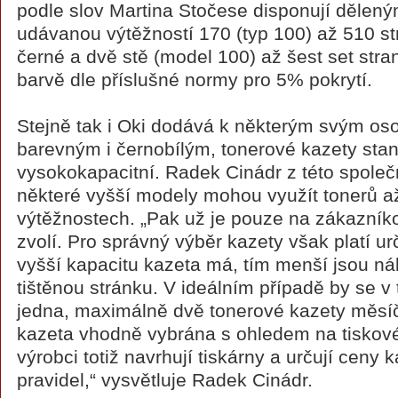
podle slov Martina Stočese disponují dělený
udávanou výtěžností 170 (typ 100) až 510 s
černé a dvě stě (model 100) až šest set str
barvě dle příslušné normy pro 5% pokrytí.
Stejně tak i Oki dodává k některým svým os
barevným i černobílým, tonerové kazety stan
vysokokapacitní. Radek Cinádr z této společ
některé vyšší modely mohou využít tonerů a
výtěžnostech. „Pak už je pouze na zákazníkov
zvolí. Pro správný výběr kazety však platí ur
vyšší kapacitu kazeta má, tím menší jsou ná
tištěnou stránku. V ideálním případě by se v
jedna, maximálně dvě tonerové kazety měsíčn
kazeta vhodně vybrána s ohledem na tiskové
výrobci totiž navrhují tiskárny a určují ceny 
pravidel,“ vysvětluje Radek Cinádr.