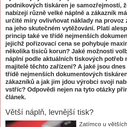
podnikových tiskáren je samozřejmostí, ž
nabízejí různě velké náplně a zákazník m
určité míry ovlivňovat náklady na provoz z
na jeho skutečném vytěžování. Platí ales
princip také ve třídě nejmenších dokumen
jejichž pořizovací cena se pohybuje maxi
několika tisíců korun? Jaké možnosti volb
náplní podle aktuálních tiskových potřeb 
majitelé těchto zařízení? A jaké jsou dne
třídě nejmenších dokumentových tiskáren
zákazníků a jak jim jdou výrobci svojí na
vstříc? Odpovědi nejen na tyto otázky přin
článek.
Větší náplň, levnější tisk?
Zatímco u většíc