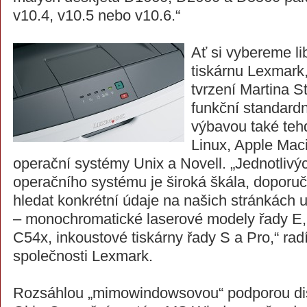
v10.4, v10.5 nebo v10.6.“
Ať si vybereme l
tiskárnu Lexmar
tvrzení Martina S
funkční standard
výbavou také teh
Linux, Apple Mac
operační systémy Unix a Novell. „Jednotlivý
operačního systému je široká škála, dopor
hledat konkrétní údaje na našich stránkách 
– monochromatické laserové modely řady E,
C54x, inkoustové tiskárny řady S a Pro,“ rad
společnosti Lexmark.
Rozsáhlou „mimowindowsovou“ podporou disp