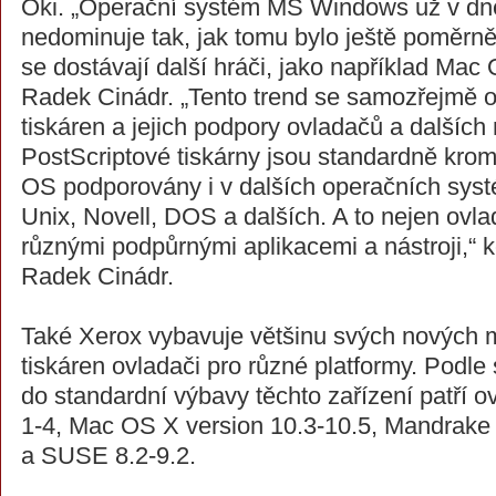
Oki. „Operační systém MS Windows už v dn
nedominuje tak, jak tomu bylo ještě poměrn
se dostávají další hráči, jako například Mac O
Radek Cinádr. „Tento trend se samozřejmě odr
tiskáren a jejich podpory ovladačů a dalších
PostScriptové tiskárny jsou standardně kr
OS podporovány i v dalších operačních syst
Unix, Novell, DOS a dalších. A to nejen ovlad
různými podpůrnými aplikacemi a nástroji,“ k
Radek Cinádr.
Také Xerox vybavuje většinu svých nových 
tiskáren ovladači pro různé platformy. Podl
do standardní výbavy těchto zařízení patří 
1-4, Mac OS X version 10.3-10.5, Mandrake 
a SUSE 8.2-9.2.