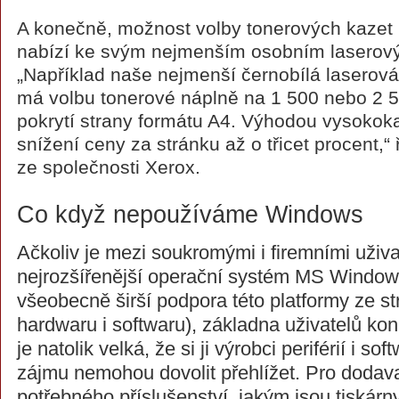
A konečně, možnost volby tonerových kazet 
nabízí ke svým nejmenším osobním laserový
„Například naše nejmenší černobílá laserov
má volbu tonerové náplně na 1 500 nebo 2 5
pokrytí strany formátu A4. Výhodou vysokoka
snížení ceny za stránku až o třicet procent,
ze společnosti Xerox.
Co když nepoužíváme Windows
Ačkoliv je mezi soukromými i firemními uživat
nejrozšířenější operační systém MS Window
všeobecně širší podpora této platformy ze s
hardwaru i softwaru), základna uživatelů k
je natolik velká, že si ji výrobci periférií i so
zájmu nemohou dovolit přehlížet. Pro dodav
potřebného příslušenství, jakým jsou tiskárny