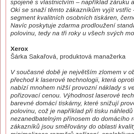
spojené s vlastnictvím – například záruku 
Oki se snaží těmto zákazníkům vyjít vstříc 
segment kvalitních osobních tiskáren, čern
Navíc poskytuje zdarma prodloužení stand
polovinu, tedy na tři roky u všech svých mo
Xerox
Šárka Sakařová, produktová manažerka
V současné době je největším zlomem v obl
přechod k laserové technologii, která oprot
nabízí mnohem nižší provozní náklady s vel
pořizovací cenou. Výhodnost laserové techn
barevné domácí tiskárny, které snižují pro
polovinu, což je například při tisku náhledů 
nezanedbatelným přínosem do domácího r
zákazníků jsou směřovány do oblasti kvality