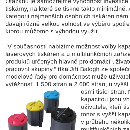
Otázkou je samozřejmě výhodnost investice
tiskárny, na které se tiskne takto minimálně. A
kategorii nejmenších osobních tiskáren nám
dávají různě velkou volnost ve výběru spotře
kterou můžeme s výhodou využít.
„V současnosti nabízíme možnost volby kapa
laserových tiskáren a u multifunkčních zařízen
produktů určených hlavně pro domácí uživate
pracovní skupiny,“ říká Jiří Balogh ze společ
modelové řady pro domácnost může uživatel 
výtěžností 1 500 stran a 2 600 stran, u vyšší
osmi tisíci stran.
kapacitou jsou v
uživatele, kteří t
toner s vyšší kap
v průběhu několik
multifunkčních za