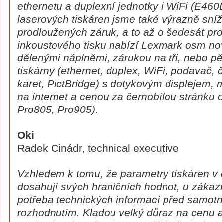
ethernetu a duplexní jednotky i WiFi (E4
laserových tiskáren jsme také výrazně sníž
prodloužených záruk, a to až o šedesát pro
inkoustového tisku nabízí Lexmark osm n
dělenými náplněmi, zárukou na tři, nebo pě
tiskárny (ethernet, duplex, WiFi, podavač,
karet, PictBridge) s dotykovým displejem, 
na internet a cenou za černobílou stránku 
Pro805, Pro905).
Oki
Radek Cinádr, technical executive
Vzhledem k tomu, že parametry tiskáren v
dosahují svých hraničních hodnot, u zákaz
potřeba technických informací před samo
rozhodnutím. Kladou velký důraz na cenu a 