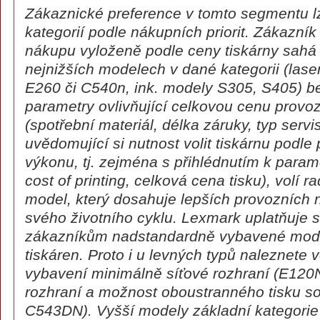
Zákaznické preference v tomto segmentu lz
kategorií podle nákupních priorit. Zákazník
nákupu vyloženě podle ceny tiskárny sahá
nejnižších modelech v dané kategorii (las
E260 či C540n, ink. modely S305, S405) be
parametry ovlivňující celkovou cenu provoz
(spotřební materiál, délka záruky, typ servi
uvědomující si nutnost volit tiskárnu podl
výkonu, tj. zejména s přihlédnutím k param
cost of printing, celková cena tisku), volí 
model, který dosahuje lepších provozních
svého životního cyklu. Lexmark uplatňuje s
zákazníkům nadstandardně vybavené modely
tiskáren. Proto i u levných typů naleznete
vybavení minimálně síťové rozhraní (E120N
rozhraní a možnost oboustranného tisku 
C543DN). Vyšší modely základní kategori