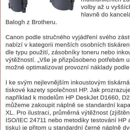
volby až u vyšší
hlavně do kancelá
Balogh z Brotheru.
Canon podle stručného vyjádření svého zást
nabízí v kategorii menších osobních tiskáren
dle typu použití, zásobníky toneru nebo inko
výtěžností. „Vše je přizpůsobeno potřebám u
možné optimalizovat provozní náklady podle
I ke svým nejlevnějším inkoustovým tiskárná
tiskové kazety společnost HP. Jak prozrazuje
například k modelům HP DeskJet D1660, D
můžeme zakoupit náplně se standardní kapac
XL. Pro ilustraci, průměrná výtěžnost (zjišt
ISO/IEC 24711 nebo metodiky testování HP a
tisku) je přitom u standardní černé náplně dv