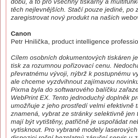
dobu, a to pro všechny tiskárny a multifunk
těch nejlevnějších. Stačí pouze jediné, po
zaregistrovat nový produkt na našich webo
Canon
Petr Hnilička, product intelligence profess
Cílem osobních dokumentových tiskáren je 
tisk za rozumnou pořizovací cenu. Nedoch
převratnému vývoji, nýbrž k postupnému v
ale chceme vyzdvihnout zajímavou novinku,
Pixma byla do softwarového balíčku zařaz
WebPrint EX. Tento jednoduchý doplněk pro
umožňuje z jeho prostředí velmi efektivně t
znamená, vybrat ze stránky selektivně jen 
mají být vytištěny, patřičně je uspořádat ne
vytisknout. Pro vybrané modely laserových 
dispozici roční bezplatný záruční servis u 