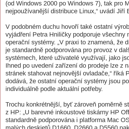
(od Windows 2000 po Windows 7), tak pro M
nejpoužívanější distribuce Linux,“ uvádí Jiří
V podobném duchu hovoří také ostatní výrob
vyjádření Petra Hniličky podporuje všechny 
operační systémy. „V praxi to znamená, že dr
je standardně podporována pro provoz v dal
systémech, které uživatelé využívají, jako j
Ihned po uvedení zařízení do prodeje lze z
stránek stahovat nejnovější ovladače,“ říká P
dodává, že ostatní operační systémy jsou p
individuálně podle aktuální potřeby.
Trochu konkrétnější, byť zároveň poměrně st
z HP: „U barevné inkoustové tiskárny HP Off
standardně podporována i platforma Mac OS
malých deskjetů D1660, D2660 a D5560 pa