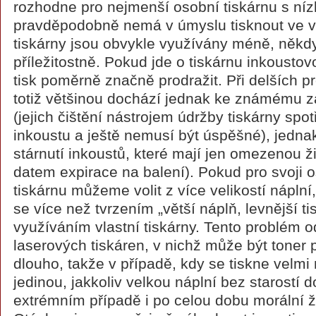
rozhodne pro nejmenší osobní tiskárnu s níz
pravděpodobně nemá v úmyslu tisknout ve v
tiskárny jsou obvykle využívány méně, někd
příležitostně. Pokud jde o tiskárnu inkoust
tisk poměrně značně prodražit. Při delších 
totiž většinou dochází jednak ke známému z
(jejich čištění nástrojem údržby tiskárny spo
inkoustu a ještě nemusí být úspěšné), jedn
stárnutí inkoustů, které mají jen omezenou ž
datem expirace na balení). Pokud pro svoji 
tiskárnu můžeme volit z více velikostí náplní, 
se více než tvrzením „větší náplň, levnější t
využíváním vlastní tiskárny. Tento problém 
laserových tiskáren, v nichž může být toner p
dlouho, takže v případě, kdy se tiskne velmi
jedinou, jakkoliv velkou náplní bez starostí 
extrémním případě i po celou dobu morální ži