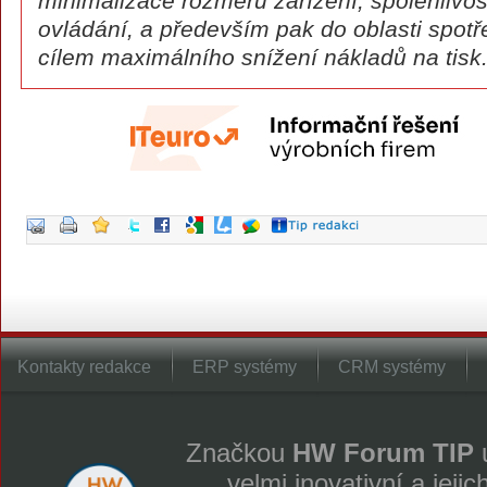
minimalizace rozměrů zařízení, spolehlivos
ovládání, a především pak do oblasti spotř
cílem maximálního snížení nákladů na tisk
Kontakty redakce
ERP systémy
CRM systémy
Značkou
HW Forum TIP
u
velmi inovativní a jeji