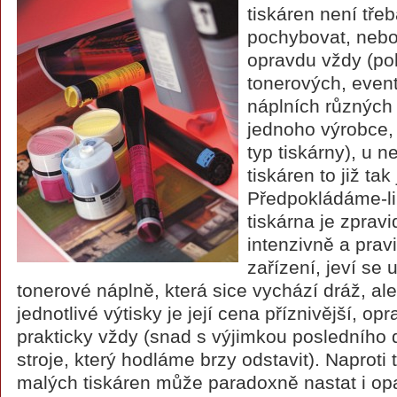
tiskáren není třeb
pochybovat, neboť
opravdu vždy (po
tonerových, even
náplních různých 
jednoho výrobce,
typ tiskárny), u 
tiskáren to již ta
Předpokládáme-li 
tiskárna je zprav
intenzivně a prav
zařízení, jeví se 
tonerové náplně, která sice vychází dráž, al
jednotlivé výtisky je její cena příznivější, o
prakticky vždy (snad s výjimkou posledního 
stroje, který hodláme brzy odstavit). Naproti
malých tiskáren může paradoxně nastat i opak