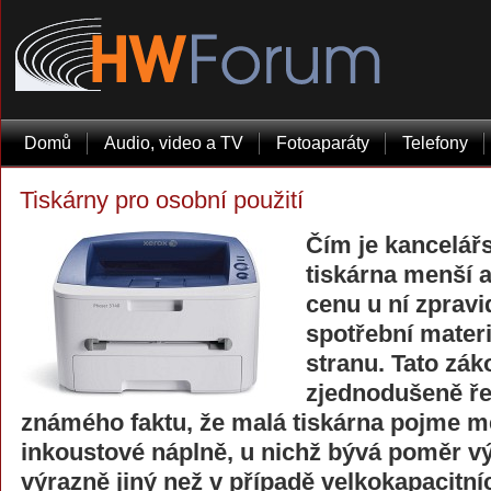
Domů
Audio, video a TV
Fotoaparáty
Telefony
Tiskárny pro osobní použití
Čím je kancelář
tiskárna menší a
cenu u ní zpravi
spotřební materi
stranu. Tato zák
zjednodušeně ře
známého faktu, že malá tiskárna pojme m
inkoustové náplně, u nichž bývá poměr vý
výrazně jiný než v případě velkokapacitníc