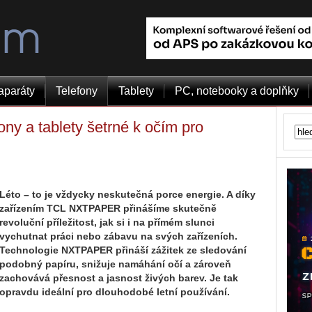
aparáty
Telefony
Tablety
PC, notebooky a doplňky
 a tablety šetrné k očím pro
Léto – to je vždycky neskutečná porce energie. A díky
zařízením TCL NXTPAPER přinášíme skutečně
revoluční příležitost, jak si i na přímém slunci
vychutnat práci nebo zábavu na svých zařízeních.
Technologie NXTPAPER přináší zážitek ze sledování
podobný papíru, snižuje namáhání očí a zároveň
zachovává přesnost a jasnost živých barev. Je tak
opravdu ideální pro dlouhodobé letní používání.