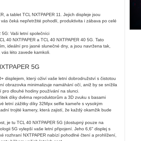
, a tablet TCL NXTPAPER 11. Jejich displeje jsou
 vás čeká nepřetržité pohodlí, produktivita i zábava po celé
: Vaši letní společníci
ony TCL 40 NXTPAPER a TCL 40 NXTPAPER 40 5G. Tato
čím, ideální pro jasné slunečné dny, a jsou navržena tak,
ž vás léto zavede kamkoli.
 NXTPAPER 5G
isplejem, který oživí vaše letní dobrodružství s čistotou
vní obrazovka minimalizuje namáhání očí, aniž by se snížila
ní pro dlouhé hodiny používání na slunci.
zážitek díky dvěma reproduktorům a 3D zvuku s basami
é letní zážitky díky 32Mpx selfie kameře s vysokým
dní trojité kamery, která zajistí, že každý okamžik bude
hlivost, je tu TCL 40 NXTPAPER 5G (dostupný pouze na
logii 5G vylepší vaše letní připojení. Jeho 6,6" displej s
ké rozhraní NXTPAPER nabízí pohodlné čtení a prohlížení,