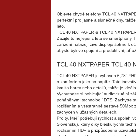
Objevte chytré telefony TCL 40 NXTPAPER
perfektní pro jasné a slunečné dny, takže
léto.
TCL 40 NXTPAPER & TCL 40 NXTPAPER 5G
Zažijte to nejlepší z léta se smartph
zařízení nabízejí živé displeje šetrné k o
abyste byli ve spojení a produktivní, ať u
TCL 40 NXTPAPER TCL 40
TCL 40 NXTPAPER je vybaven 6,78" FHD+ d
a komfortem jako na papíře. Tato inovati
kvalita barev nebo detailů, takže je ideál
Vychutnejte si pohlcující audiovizuální 
poháněnými technologií DTS. Zachyťte sv
rozlišením a všestranné sestavě 50Mpx za
zachycen v úžasných detailech.
Pro ty, kteří potřebují rychlost a spole
Slovensku), který díky bleskurychlé techno
rozlišením HD+ a přizpůsobené uživatels