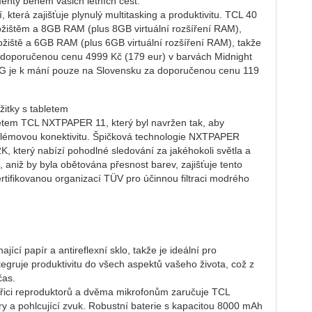
menty během vašich letních cest.
terá zajišťuje plynulý multitasking a produktivitu. TCL 40
ištěm a 8GB RAM (plus 8GB virtuální rozšíření RAM),
ště a 6GB RAM (plus 6GB virtuální rozšíření RAM), takže
 doporučenou cenu 4999 Kč (179 eur) v barvách Midnight
 je k mání pouze na Slovensku za doporučenou cenu 119
itky s tabletem
letem TCL NXTPAPER 11, který byl navržen tak, aby
oblémovou konektivitu. Špičková technologie NXTPAPER
2K, který nabízí pohodlné sledování za jakéhokoli světla a
aniž by byla obětována přesnost barev, zajišťuje tento
certifikovanou organizací TÜV pro účinnou filtraci modrého
í papír a antireflexní sklo, takže je ideální pro
tegruje produktivitu do všech aspektů vašeho života, což z
čas.
eřici reproduktorů a dvěma mikrofonům zaručuje TCL
y a pohlcující zvuk. Robustní baterie s kapacitou 8000 mAh