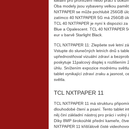
ideální pro prohlížení nebo práci s doku
Oba modely jsou vybaveny velkou pamětí, k
NXTPAPER se může pochlubit 256GB úlož
zatímco 40 NXTPAPER 5G má 256GB úloži
TCL 40 NXTPAPER je nyní k dispozici za
Blue a Opalescent. TCL 40 NXTPAPER 5G
eur v barvě Starlight Black.
TCL NXTPAPER 11: Zlepšete své letní záž
Vstupte do slunečných letních dnů s tab
upřednostňoval vizuální zdraví a bezpr
poskytuje 11palcový displej s rozlišením 
úhlu. Snížením expozice modrému světlu, 
tablet vynikající zdraví zraku a jasnost, 
světla.
TCL NXTPAPER 11
TCL NXTPAPER 11 má strukturu připomínajíc
dlouhodobé čtení a psaní. Tento tablet in
něj činí základní nástroj pro práci i volný 
Díky 8MP širokoúhlé přední kameře, čtv
NXTPAPER 11 křišťálově čisté videohovor