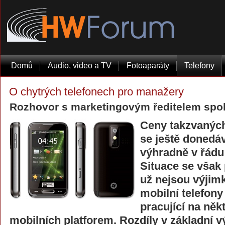
Domů
Audio, video a TV
Fotoaparáty
Telefony
O chytrých telefonech pro manažery
Rozhovor s marketingovým ředitelem spol
Ceny takzvaných
se ještě donedá
výhradně v řádu
Situace se však
už nejsou výjim
mobilní telefony 
pracující na něk
mobilních platforem. Rozdíly v základní v