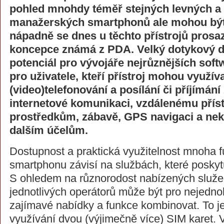
pohled mnohdy téměř stejných levných a 
manažerských smartphonů ale mohou být
nápadně se dnes u těchto přístrojů prosaz
koncepce známá z PDA. Velký dotykový di
potenciál pro vývojáře nejrůznějších soft
pro uživatele, kteří přístroj mohou využív
(video)telefonování a posílání či příjímání
internetové komunikaci, vzdálenému přís
prostředkům, zábavě, GPS navigaci a n
dalším účelům.
Dostupnost a praktická využitelnost mnoha 
smartphonu závisí na službách, které poskytu
S ohledem na různorodost nabízených služeb
jednotlivých operátorů může být pro nejednoh
zajímavé nabídky a funkce kombinovat. To je
využívání dvou (výjimečně více) SIM karet.