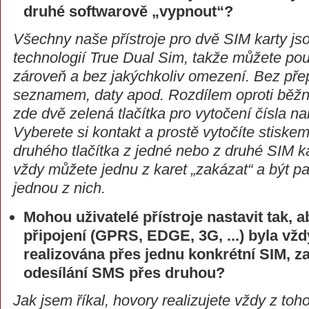
druhé softwarově „vypnout“?
Všechny naše přístroje pro dvě SIM karty j
technologií True Dual Sim, takže můžete pou
zároveň a bez jakýchkoliv omezení. Bez pře
seznamem, daty apod. Rozdílem oproti běžn
zde dvě zelená tlačítka pro vytočení čísla n
Vyberete si kontakt a prostě vytočíte stisk
druhého tlačítka z jedné nebo z druhé SIM ka
vždy můžete jednu z karet „zakázat“ a být pa
jednou z nich.
Mohou uživatelé přístroje nastavit tak, 
připojení (GPRS, EDGE, 3G, ...) byla vž
realizována přes jednu konkrétní SIM, z
odesílání SMS přes druhou?
Jak jsem říkal, hovory realizujete vždy z toho