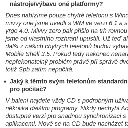
nástroje/výbavu oné platformy?
Dnes nabízíme pouze chytré telefonu s Win
mivvy one jsme uvedli s WM ve verzi 6.1 a 
yrgo 4.0. Mivvy zero pak přišlo na trh rovno
jsme od vlastního rozhraní upustili. Už teď a
další z našich chytrých telefonů budou vy
Mobile Shell 3.5. Pokud tedy nakonec nena
nepřekonatelný problém právě při správě dvo
totiž Spb zatím nepočítá.
Jaký k těmto svým telefonům standardn
pro počítač?
V balení najdete vždy CD s podrobným uži
několika dalšími programy. Nikdy nechybí Ac
dostupné verzi pro snadnou synchronizaci s
aplikacemi. Nově se na CD bude nacházet tak