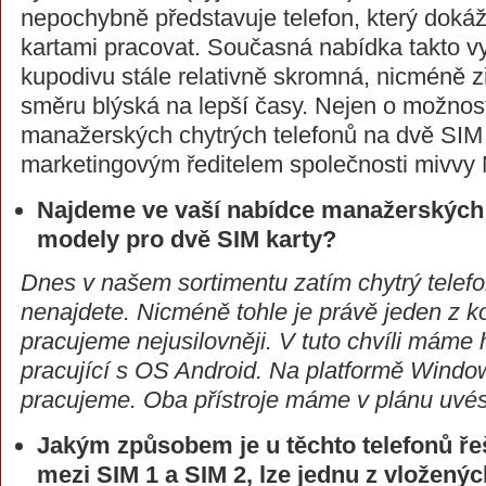
nepochybně představuje telefon, který dok
kartami pracovat. Současná nabídka takto vy
kupodivu stále relativně skromná, nicméně zř
směru blýská na lepší časy. Nejen o možno
manažerských chytrých telefonů na dvě SIM j
marketingovým ředitelem společnosti mivvy 
Najdeme ve vaší nabídce manažerských 
modely pro dvě SIM karty?
Dnes v našem sortimentu zatím chytrý telefo
nenajdete. Nicméně tohle je právě jeden z k
pracujeme nejusilovněji. V tuto chvíli máme h
pracující s OS Android. Na platformě Windo
pracujeme. Oba přístroje máme v plánu uvés
Jakým způsobem je u těchto telefonů ře
mezi SIM 1 a SIM 2, lze jednu z vložený