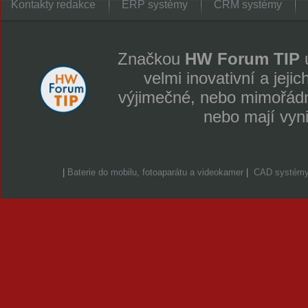
Kontakty redakce
ERP systémy
CRM systémy
Značkou
HW Forum TIP
u
velmi inovativní a jeji
výjimečné, nebo mimořádně
nebo mají vyn
|
Baterie do mobilu, fotoaparátu a videokamer
|
CAD systém