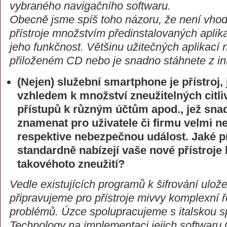
vybraného navigačního softwaru.
Obecně jsme spíš toho názoru, že není vh
přístroje množstvím předinstalovaných aplik
jeho funkčnost. Většinu užitečných aplikací 
přiloženém CD nebo je snadno stáhnete z in
(Nejen) služební smartphone je přístroj,
vzhledem k množství zneužitelných citli
přístupů k různým účtům apod., jež sna
znamenat pro uživatele či firmu velmi n
respektive nebezpečnou událost. Jaké p
standardně nabízejí vaše nové přístroje 
takovéhoto zneužití?
Vedle existujících programů k šifrování ulož
připravujeme pro přístroje mivvy komplexní 
problémů. Úzce spolupracujeme s italskou s
Technology na implementaci jejich softwaru