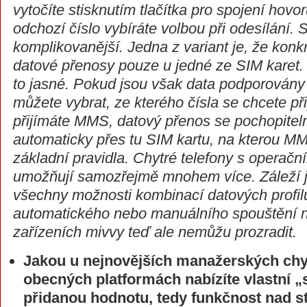
vytočíte stisknutím tlačítka pro spojení hovo
odchozí číslo vybíráte volbou při odesílání. S
komplikovanější. Jedna z variant je, že kon
datové přenosy pouze u jedné ze SIM karet.
to jasné. Pokud jsou však data podporovány p
můžete vybrat, ze kterého čísla se chcete při
přijímáte MMS, datový přenos se pochopitel
automaticky přes tu SIM kartu, na kterou MM
základní pravidla. Chytré telefony s opera
umožňují samozřejmě mnohem více. Záleží je
všechny možnosti kombinací datových profilů
automatického nebo manuálního spouštění n
zařízeních mivvy teď ale nemůžu prozradit.
Jakou u nejnovějších manažerských chy
obecných platformách nabízíte vlastní 
přidanou hodnotu, tedy funkčnost nad s