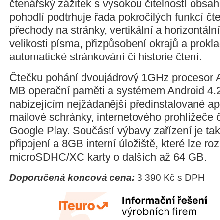
čtenářský zážitek s vysokou čitelností obsah
pohodlí podtrhuje řada pokročilých funkcí čte
přechody na stránky, vertikální a horizontální
velikosti písma, přizpůsobení okrajů a prokla
automatické stránkování či historie čtení.
Čtečku pohání dvoujádrový 1GHz procesor 
MB operační paměti a systémem Android 4.2
nabízejícím nejžádanější předinstalované ap
mailové schránky, internetového prohlížeče č
Google Play. Součástí výbavy zařízení je ta
připojení a 8GB interní úložiště, které lze roz
microSDHC/XC karty o dalších až 64 GB.
Doporučená koncová cena:
3 390 Kč s DPH