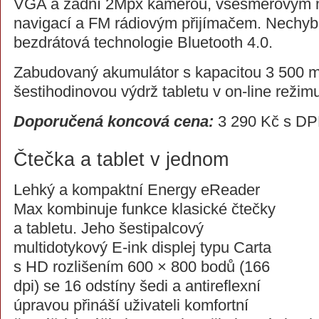
VGA a zadní 2Mpx kamerou, všesměrovým 
navigací a FM rádiovým přijímačem. Nechybí 
bezdrátová technologie Bluetooth 4.0.
Zabudovaný akumulátor s kapacitou 3 500 mA
šestihodinovou výdrž tabletu v on-line režim
Doporučená koncová cena:
3 290 Kč s D
Čtečka a tablet v jednom
Lehký a kompaktní Energy eReader
Max kombinuje funkce klasické čtečky
a tabletu. Jeho šestipalcový
multidotykový E-ink displej typu Carta
s HD rozlišením 600 × 800 bodů (166
dpi) se 16 odstíny šedi a antireflexní
úpravou přináší uživateli komfortní