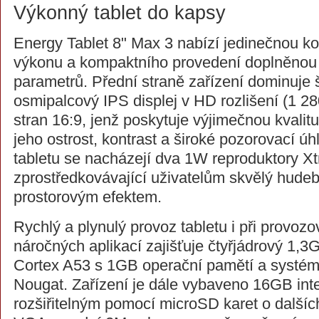
Výkonný tablet do kapsy
Energy Tablet 8" Max 3 nabízí jedinečnou k
výkonu a kompaktního provedení doplněnou 
parametrů. Přední straně zařízení dominuje 
osmipalcový IPS displej v HD rozlišení (1 
stran 16:9, jenž poskytuje výjimečnou kvali
jeho ostrost, kontrast a široké pozorovací úh
tabletu se nacházejí dva 1W reproduktory 
zprostředkovávající uživatelům skvělý hudeb
prostorovým efektem.
Rychlý a plynulý provoz tabletu i při provoz
náročných aplikací zajišťuje čtyřjádrový 1
Cortex A53 s 1GB operační pamětí a systé
Nougat. Zařízení je dále vybaveno 16GB int
rozšiřitelným pomocí microSD karet o další