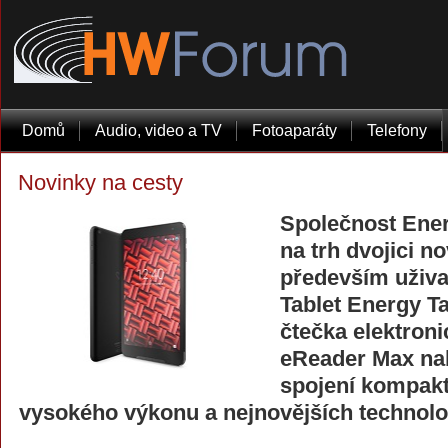
Domů
Audio, video a TV
Fotoaparáty
Telefony
Novinky na cesty
Společnost Ene
na trh dvojici n
především uživa
Tablet Energy Ta
čtečka elektron
eReader Max nab
spojení kompakt
vysokého výkonu a nejnovějších technolo