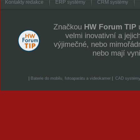
Kontakty redakce
ERP systémy
CRM systémy
Značkou
HW Forum TIP
u
velmi inovativní a jeji
výjimečné, nebo mimořádně
nebo mají vyn
|
Baterie do mobilu, fotoaparátu a videokamer
|
CAD systém