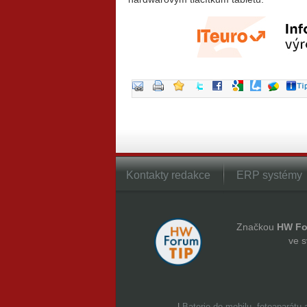
Kontakty redakce
ERP systémy
Značkou
HW Fo
ve s
|
Baterie do mobilu, fotoaparátu