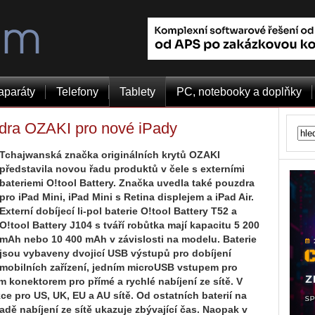
aparáty
Telefony
Tablety
PC, notebooky a doplňky
zdra OZAKI pro nové iPady
Tchajwanská značka originálních krytů OZAKI
představila novou řadu produktů v čele s externími
bateriemi O!tool Battery. Značka uvedla také pouzdra
pro iPad Mini, iPad Mini s Retina displejem a iPad Air.
Externí dobíjecí li-pol baterie O!tool Battery T52 a
O!tool Battery J104 s tváří robůtka mají kapacitu 5 200
mAh nebo 10 400 mAh v závislosti na modelu. Baterie
jsou vybaveny dvojicí USB výstupů pro dobíjení
mobilních zařízení, jedním microUSB vstupem pro
 konektorem pro přímé a rychlé nabíjení ze sítě. V
kce pro US, UK, EU a AU sítě. Od ostatních baterií na
padě nabíjení ze sítě ukazuje zbývající čas. Naopak v