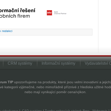
CRM systémy
Informační systémy
Vydavatelství
rum TIP
upozorňujeme na produkty, které jsou velmi inovativní a jejic
vé kategorii výjimečné, nebo mimořádně příznivé z hlediska užitné hod
nebo mají vynikající poměr cena/výkon.
 a videokamer
|
CAD systémy
|
Tvorba webových stránek Brno
-
Webservis
|