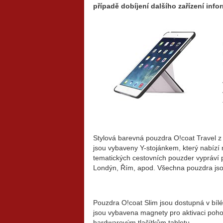
případě dobíjení dalšího zařízení info
Stylová barevná pouzdra O!coat Travel z k
jsou vybaveny Y-stojánkem, který nabízí 
tematických cestovních pouzder vypráví 
Londýn, Řím, apod. Všechna pouzdra js
Pouzdra O!coat Slim jsou dostupná v bílé
jsou vybavena magnety pro aktivaci poho
hardwarovým tlačítkům tabletu.