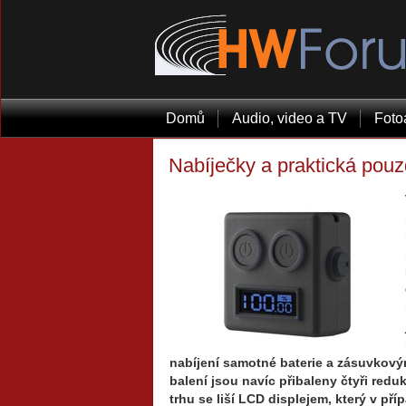
Domů
Audio, video a TV
Foto
Nabíječky a praktická pou
nabíjení samotné baterie a zásuvkovým
balení jsou navíc přibaleny čtyři redu
trhu se liší LCD displejem, který v pří