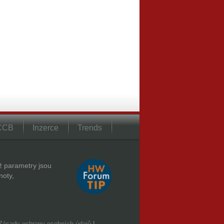
 CCB
Inzerce
Trends
hž parametry jsou
noty,
Zásady ochrany osobních údajů
|