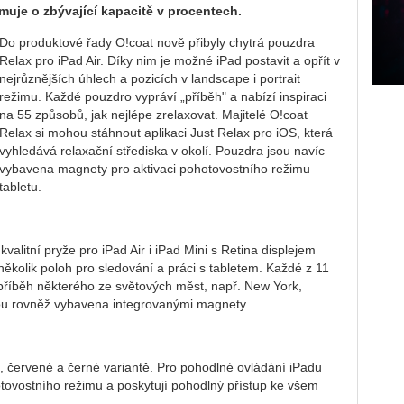
rmuje o zbývající kapacitě v procentech.
Do produktové řady O!coat nově přibyly chytrá pouzdra
Relax pro iPad Air. Díky nim je možné iPad postavit a opřít v
nejrůznějších úhlech a pozicích v landscape i portrait
režimu. Každé pouzdro vypráví „příběh" a nabízí inspiraci
na 55 způsobů, jak nejlépe zrelaxovat. Majitelé O!coat
Relax si mohou stáhnout aplikaci Just Relax pro iOS, která
vyhledává relaxační střediska v okolí. Pouzdra jsou navíc
vybavena magnety pro aktivaci pohotovostního režimu
tabletu.
valitní pryže pro iPad Air i iPad Mini s Retina displejem
několik poloh pro sledování a práci s tabletem. Každé z 11
příběh některého ze světových měst, např. New York,
ou rovněž vybavena integrovanými magnety.
, červené a černé variantě. Pro pohodlné ovládání iPadu
tovostního režimu a poskytují pohodlný přístup ke všem