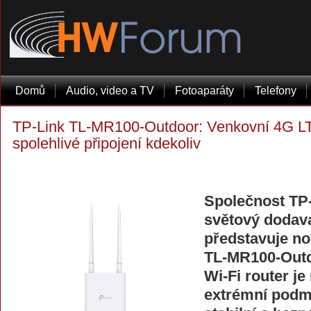
Domů
Audio, video a TV
Fotoaparáty
Telefony
TP-Link TL-MR100-Outdoor: Venkovní 4G LTE
spolehlivé připojení kdekoliv
Společnost TP-
světový dodava
představuje no
TL-MR100-Outd
Wi-Fi router je
extrémní podmí