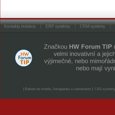
Kontakty redakce
ERP systémy
CRM systémy
Značkou
HW Forum TIP
u
velmi inovativní a jeji
výjimečné, nebo mimořádně
nebo mají vyn
|
Baterie do mobilu, fotoaparátu a videokamer
|
CAD systém