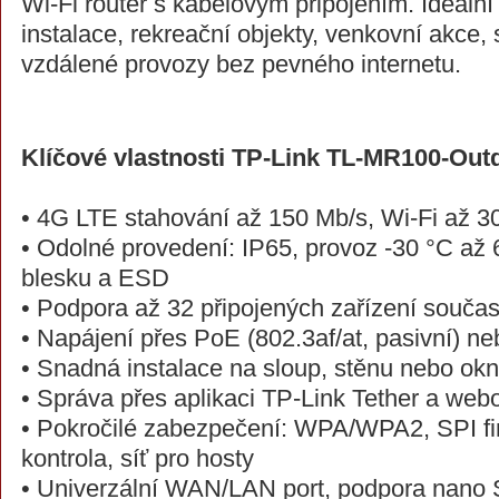
Wi-Fi router s kabelovým připojením. Ideáln
instalace, rekreační objekty, venkovní akce,
vzdálené provozy bez pevného internetu.
Klíčové vlastnosti TP-Link TL-MR100-Out
• 4G LTE stahování až 150 Mb/s, Wi-Fi až 3
• Odolné provedení: IP65, provoz -30 °C až 
blesku a ESD
• Podpora až 32 připojených zařízení souča
• Napájení přes PoE (802.3af/at, pasivní) n
• Snadná instalace na sloup, stěnu nebo ok
• Správa přes aplikaci TP-Link Tether a web
• Pokročilé zabezpečení: WPA/WPA2, SPI fir
kontrola, síť pro hosty
• Univerzální WAN/LAN port, podpora nano 