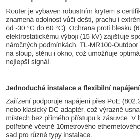
Router je vybaven robustním krytem s certifi
znamená odolnost vůči dešti, prachu i extré
od -30 °C do 60 °C). Ochrana proti blesku (6
elektrostatickému výboji (15 kV) zajišťuje spo
náročných podmínkách. TL-MR100-Outdoor j
na sloup, stěnu i okno, což umožňuje optimá
nejlepší signál.
Jednoduchá instalace a flexibilní napájení
Zařízení podporuje napájení přes PoE (802.3
nebo klasický DC adaptér, což výrazně usnadň
místech bez přímého přístupu k zásuvce. V b
potřebné včetně 10metrového ethernetového
sad pro různé typy instalace.