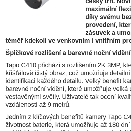
český trh. Nov
maximální flexi
díky svému be
provedení, kter
zásuvek a umož
téměř kdekoli ve venkovním i vnitřním pro
Špičkové rozlišení a barevné noční vidění
Tapo C410 přichází s rozlišením 2K 3MP, kte
křišťálově čistý obraz, což umožňuje detailn
identifikaci každého detailu. Velký benefit k
barevné noční vidění, které umožňuje velká 
vestavěnými světly. Uživatelé tak ocení kval
vzdálenosti až 9 metrů.
Jedním z klíčových benefitů kamery Tapo C41
životnost baterie, která umožňuje až 180 dn