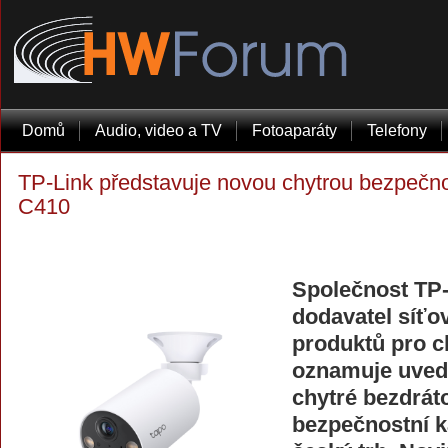
Domů
Audio, video a TV
Fotoaparáty
Telefony
TP-Link představuje novou chytrou bezpečn
C410
Společnost TP-
dodavatel síťo
produktů pro 
oznamuje uvede
chytré bezdrát
bezpečnostní 