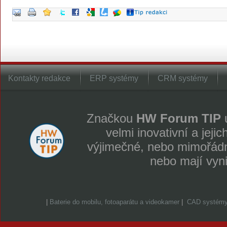
Kontakty redakce
ERP systémy
CRM systémy
Značkou
HW Forum TIP
u
velmi inovativní a jeji
výjimečné, nebo mimořádně
nebo mají vyn
|
Baterie do mobilu, fotoaparátu a videokamer
|
CAD systém