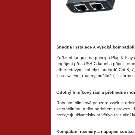
Snadná instalace a vysoká kompatibil
Zařízení funguje na principu Plug & Play 
napájení přes USB-C kabel a připojit eth
ethernetovými kabely standardů Cat 8, 7, 6
jsou switche, routery, počítače, tiskárny 
Odolný hliníkový rám a přehledné ind
Robustní hliníkové pouzdro zvyšuje odolno
ke stabilnímu a dlouhodobému provozu. L
poskytují uživatelsky přívětivou vizuální k
Kompaktní rozměry a napájecí součást