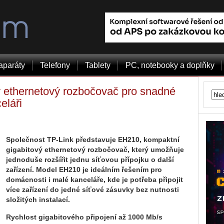
aparáty
Telefony
Tablety
PC, notebooky a doplňky
 ethernetový rozbočovač pro snadné
eláři
Společnost TP-Link představuje EH210, kompaktní
gigabitový ethernetový rozbočovač, který umožňuje
jednoduše rozšířit jednu síťovou přípojku o další
zařízení. Model EH210 je ideálním řešením pro
domácnosti i malé kanceláře, kde je potřeba připojit
více zařízení do jedné síťové zásuvky bez nutnosti
složitých instalací.
Rychlost gigabitového připojení až 1000 Mb/s