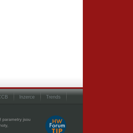
 CCB
Inzerce
Trends
hž parametry jsou
noty,