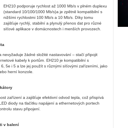
EH210 podporuje rychlost až 1000 Mb/s v plném duplexu
(standard 10/100/1000 Mb/s)a je zpětně kompatibilní s
nižšími rychlostmi 100 Mb/s a 10 Mb/s. Díky tomu
zajišťuje rychlý, stabilní a plynulý přenos dat pro různé
síťové aplikace v domácnostech i menších provozech.
ita
a nevyžaduje žádné složité nastavování – stačí připojit
ernetové kabely k portům. EH210 je kompatibilní s
, 5e i 5 a lze jej použít s různými síťovými zařízeními, jako
nebo herní konzole.
ikátory
st zařízení a zajišťuje efektivní odvod tepla, což přispívá
ED diody na tlačítku napájení a ethernetových portech
ontrolu stavu připojení.
i v balení