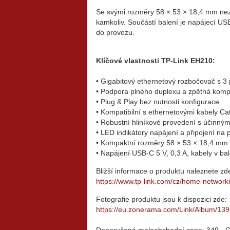
Se svými rozměry 58 × 53 × 18,4 mm neza
kamkoliv. Součástí balení je napájecí U
do provozu.
Klíčové vlastnosti TP-Link EH210:
• Gigabitový ethernetový rozbočovač s 3
• Podpora plného duplexu a zpětná kompa
• Plug & Play bez nutnosti konfigurace
• Kompatibilní s ethernetovými kabely Cat 
• Robustní hliníkové provedení s účinný
• LED indikátory napájení a připojení na 
• Kompaktní rozměry 58 × 53 × 18,4 mm
• Napájení USB-C 5 V, 0,3 A, kabely v bal
Bližší informace o produktu naleznete zd
https://www.tp-link.com/cz/home-networki
Fotografie produktu jsou k dispozici zde:
https://eu.zonerama.com/Link/Album/13