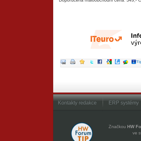
Doporučená maloobchodní cena: 349,- 
Kontakty redakce
ERP systémy
Značkou
HW Fo
ve s