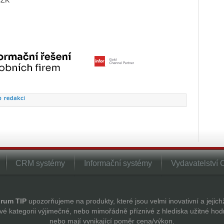
CZK
CRM systémy
Informační systémy
Vydavatelství
rum TIP
upozorňujeme na produkty, které jsou velmi inovativní a jejic
vé kategorii výjimečné, nebo mimořádně příznivé z hlediska užitné hod
nebo mají vynikající poměr cena/výkon.