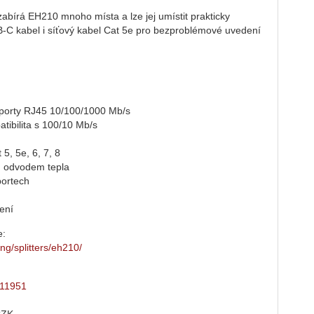
bírá EH210 mnoho místa a lze jej umístit prakticky
SB-C kabel i síťový kabel Cat 5e pro bezproblémové uvedení
 porty RJ45 10/100/1000 Mb/s
tibilita s 100/10 Mb/s
5, 5e, 6, 7, 8
m odvodem tepla
portech
ení
e:
ng/splitters/eh210/
911951