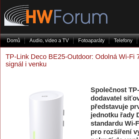
Domů
Audio, video a TV
Fotoaparáty
Telefony
TP-Link Deco BE25-Outdoor: Odolná Wi-Fi 7 
signál i venku
Společnost TP-
dodavatel síťo
představuje pr
jednotku řady
standardu Wi-Fi
pro rozšíření 