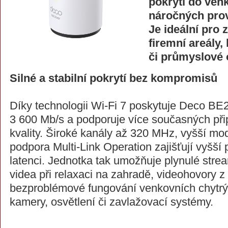
pokrytí do venk
náročných pro
Je ideální pro 
firemní areály,
či průmyslové 
Silné a stabilní pokrytí bez kompromisů
Díky technologii Wi-Fi 7 poskytuje Deco BE
3 600 Mb/s a podporuje více současných přip
kvality. Široké kanály až 320 MHz, vyšší 
podpora Multi-Link Operation zajišťují vyšší 
latenci. Jednotka tak umožňuje plynulé str
videa při relaxaci na zahradě, videohovory z
bezproblémové fungování venkovních chytrýc
kamery, osvětlení či zavlažovací systémy.