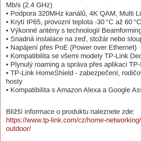
Mb/s (2.4 GHz)
• Podpora 320MHz kanálů, 4K QAM, Multi L
• Krytí IP65, provozní teplota -30 °C až 60 °
• Výkonné antény s technologií Beamformin
• Snadná instalace na zeď, stožár nebo slou
• Napájení přes PoE (Power over Ethernet)
• Kompatibilita se všemi modely TP-Link De
• Plynulý roaming a správa přes aplikaci TP
• TP-Link HomeShield - zabezpečení, rodičov
hosty
• Kompatibilita s Amazon Alexa a Google As
Bližší informace o produktu naleznete zde:
https://www.tp-link.com/cz/home-networking
outdoor/