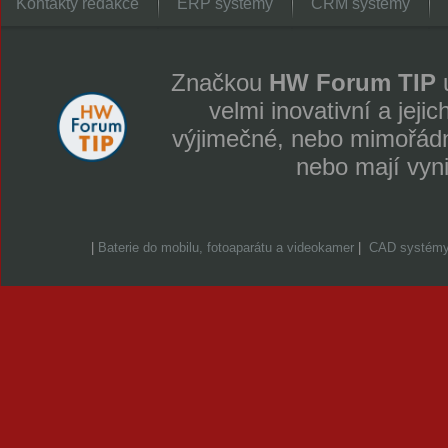
Kontakty redakce
ERP systémy
CRM systémy
Značkou
HW Forum TIP
u
velmi inovativní a jeji
výjimečné, nebo mimořádně
nebo mají vyn
|
Baterie do mobilu, fotoaparátu a videokamer
|
CAD systém