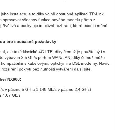
jeho instalace, a to díky volně dostupné aplikaci TP-Link
it a spravovat všechny funkce nového modelu přímo z
přívětivá a poskytuje intuitivní rozhraní, které ocení i méně
avou pro současné požadavky
í, ale také klasické 4G LTE, díky čemuž je použitelný i v
. Je vybaven 2,5 Gb/s portem WAN/LAN, díky čemuž může
er kompatibilní s kabelovými, optickými a DSL modemy. Navíc
ozšíření pokrytí bez nutnosti vytváření další sítě.
cher NX600:
Mb/s v pásmu 5 GH a 1 148 Mb/s v pásmu 2,4 GHz)
až 4,67 Gb/s