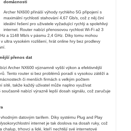
domácnosti
Archer NX600 přináší výhody rychlého 5G připojení s
maximální rychlostí stahování 4,67 Gb/s, což z něj činí
ideální řešení pro uživatele vyžadující rychlý a spolehlivý
internet. Router nabízí přenosovou rychlost Wi-Fi až 3
GHz a 1148 Mb/s v pásmu 2,4 GHz. Díky tomu mohou
 ultra vysokém rozlišení, hrát online hry bez prodlevy
ní.
vnější přenos dat
abízí Archer NX600 významně vyšší výkon a efektivnější
ů. Tento router si bez problémů poradí s vysokou zátěží a
domácnostech či menších firmách s velkým počtem
ní sítě, takže každý uživatel může naplno využívat
 6 současně nabízí výrazně lepší dosah signálu, což zaručuje
va
s vhodným datovým tarifem. Díky systému Plug and Play
ysokorychlostní internet je tak doslova na dosah ruky, což
 chalup, trhovci a lidé, kteří nechtějí své internetové