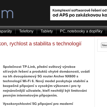
aparáty
Telefony
Tablety
PC, notebooky a doplňky
, rychlost a stabilita s technologií
Společnost TP-Link, přední světový výrobce
síťových řešení a produktů chytré domácnosti, uvádí
na trh dvoupásmový 5G router Archer NX600 s
technologií Wi-Fi 6. Nový model poskytuje stabilní a
bezpečné připojení s vysokým výkonem i pro ty
nejnáročnější uživatele, kteří nechtějí být limitováni
pevným internetovým připojením.
Vysokorychlostní 5G připojení pro moderní