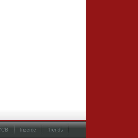
 CCB
Inzerce
Trends