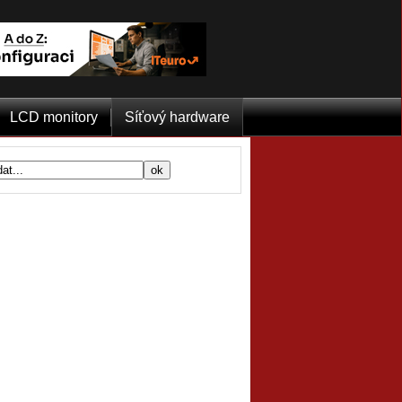
LCD monitory
Síťový hardware