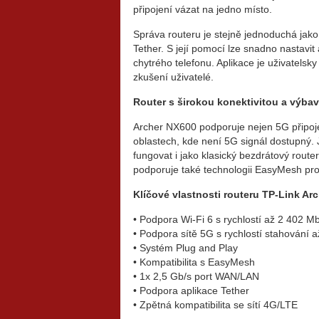
připojení vázat na jedno místo.
Správa routeru je stejně jednoduchá jako 
Tether. S její pomocí lze snadno nastav
chytrého telefonu. Aplikace je uživatelsky 
zkušení uživatelé.
Router s širokou konektivitou a výb
Archer NX600 podporuje nejen 5G připojen
oblastech, kde není 5G signál dostupný
fungovat i jako klasický bezdrátový rout
podporuje také technologii EasyMesh pro r
Klíčové vlastnosti routeru TP-Link Ar
• Podpora Wi-Fi 6 s rychlostí až 2 402 
• Podpora sítě 5G s rychlostí stahování 
• Systém Plug and Play
• Kompatibilita s EasyMesh
• 1x 2,5 Gb/s port WAN/LAN
• Podpora aplikace Tether
• Zpětná kompatibilita se sítí 4G/LTE