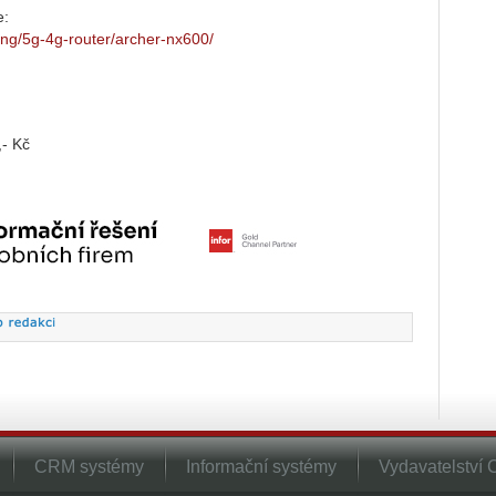
e:
ing/5g-4g-router/archer-nx600/
- Kč
CRM systémy
Informační systémy
Vydavatelství