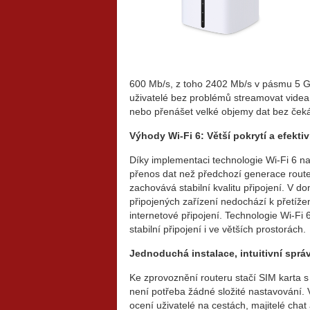
600 Mb/s, z toho 2402 Mb/s v pásmu 5 
uživatelé bez problémů streamovat videa v
nebo přenášet velké objemy dat bez čeká
Výhody Wi-Fi 6: Větší pokrytí a efekti
Díky implementaci technologie Wi-Fi 6 n
přenos dat než předchozí generace router
zachovává stabilní kvalitu připojení. V 
připojených zařízení nedochází k přetíže
internetové připojení. Technologie Wi-Fi
stabilní připojení i ve větších prostorách.
Jednoduchá instalace, intuitivní sprá
Ke zprovoznění routeru stačí SIM karta 
není potřeba žádné složité nastavování. V
ocení uživatelé na cestách, majitelé chat a