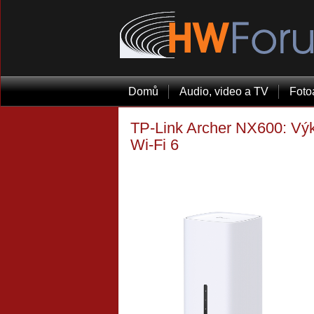
Domů
Audio, video a TV
Foto
TP-Link Archer NX600: Výkon
Wi-Fi 6