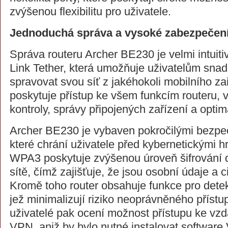
zvýšenou flexibilitu pro uživatele.
Jednoduchá správa a vysoké zabezpečen
Správa routeru Archer BE230 je velmi intuitiv
Link Tether, která umožňuje uživatelům snad
spravovat svou síť z jakéhokoli mobilního za
poskytuje přístup ke všem funkcím routeru, 
kontroly, správy připojených zařízení a optim
Archer BE230 je vybaven pokročilými bezpe
které chrání uživatele před kybernetickými 
WPA3 poskytuje zvýšenou úroveň šifrování 
sítě, čímž zajišťuje, že jsou osobní údaje a c
Kromě toho router obsahuje funkce pro detek
jež minimalizují riziko neoprávněného přístu
uživatelé pak ocení možnost přístupu ke v
VPN, aniž by bylo nutné instalovat softwar