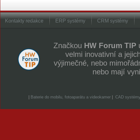
Kontakty redakce
ERP systémy
CRM systémy
Značkou
HW Forum TIP
u
velmi inovativní a jeji
výjimečné, nebo mimořádně
nebo mají vyn
|
Baterie do mobilu, fotoaparátu a videokamer
|
CAD systém