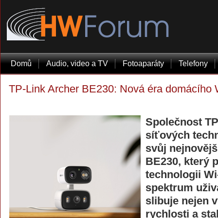
Domů
Audio, video a TV
Fotoaparáty
Telefony
TP-Link Archer BE230: Nová éra domácího Wi
Společnost TP-
síťových techn
svůj nejnovějš
BE230, který p
technologii Wi
spektrum uživ
slibuje nejen 
rychlosti a stab