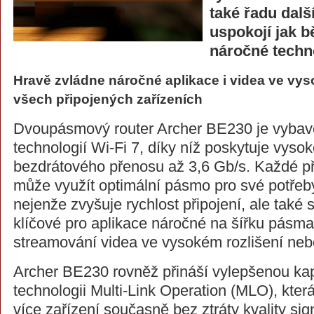
také řadu dalš
uspokojí jak b
náročné techn
Hravě zvládne náročné aplikace i videa ve vys
všech připojených zařízeních
Dvoupásmový router Archer BE230 je vybav
technologií Wi-Fi 7, díky níž poskytuje vysok
bezdrátového přenosu až 3,6 Gb/s. Každé př
může využít optimální pásmo pro své potřeb
nejenže zvyšuje rychlost připojení, ale také s
klíčové pro aplikace náročné na šířku pásma,
streamování videa ve vysokém rozlišení neb
Archer BE230 rovněž přináší vylepšenou kapa
technologii Multi-Link Operation (MLO), kter
více zařízení současně bez ztráty kvality sig