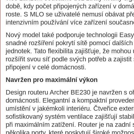
době, kdy počet připojených zařízení v dom
roste. S MLO se uživatelé nemusí obávat přet
intenzivním používání více zařízení současn
Nový model také podporuje technologii Eas
snadné rozšíření pokrytí sítě pomocí dalších
jednotek. Tato flexibilita zajišťuje, že moho
rozšířit svou síť podle svých potřeb a zajistit 
připojení v celé domácnosti.
Navržen pro maximální výkon
Design routeru Archer BE230 je navržen s 
domácnosti. Elegantní a kompaktní proved
umístění v jakémkoli interiéru. Čtveřice exte
sofistikovaný systém ventilace zajišťují stabi
při maximálním zatížení. Router je na zadní
několika porty, které poskytují široké možnost