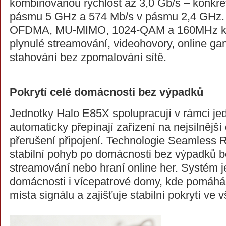
kombinovanou rychlost až 3,0 Gb/s – konkré
pásmu 5 GHz a 574 Mb/s v pásmu 2,4 GHz. 
OFDMA, MU-MIMO, 1024-QAM a 160MHz k
plynulé streamování, videohovory, online gam
stahování bez zpomalování sítě.
Pokrytí celé domácnosti bez výpadků
Jednotky Halo E85X spolupracují v rámci je
automaticky přepínají zařízení na nejsilnější
přerušení připojení. Technologie Seamless 
stabilní pohyb po domácnosti bez výpadků 
streamování nebo hraní online her. Systém j
domácnosti i vícepatrové domy, kde pomáhá 
místa signálu a zajišťuje stabilní pokrytí ve