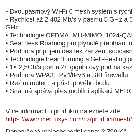
• Dvoupásmový Wi-Fi 6 mesh systém s rychlo
• Rychlost až 2 402 Mb/s v pásmu 5 GHz a 
GHz
• Technologie OFDMA, MU-MIMO, 1024-QA
• Seamless Roaming pro plynulé přepínání 
• Podpora připojení desítek zařízení součas
• Technologie Beamforming a Self-Healing pro
• 1× 2,5Gb/s port a 2× gigabitový port na ka
• Podpora WPA3, IPv4/IPv6 a SPI firewallu
• Režim routeru a přístupového bodu
• Snadná správa přes mobilní aplikaci M
Více informací o produktu naleznete zde:
https://www.mercusys.com/cz/product/mesh/
Doporučená maloobchodní cena: 2 799 Kč