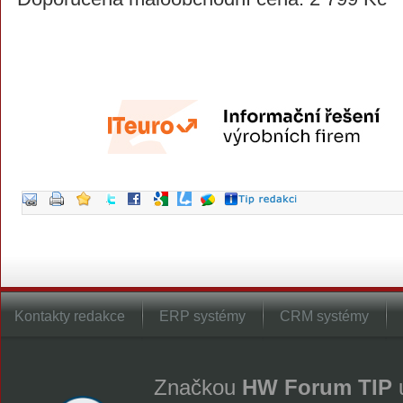
Kontakty redakce
ERP systémy
CRM systémy
Značkou
HW Forum TIP
u