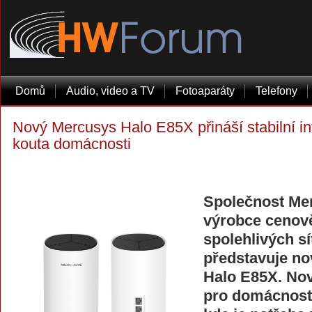
Domů
Audio, video a TV
Fotoaparáty
Telefony
Nový Mercusys Halo E85X přináší stabilní i
kouta domácnosti
Společnost Mer
výrobce cenov
spolehlivých s
představuje n
Halo E85X. Nov
pro domácnosti