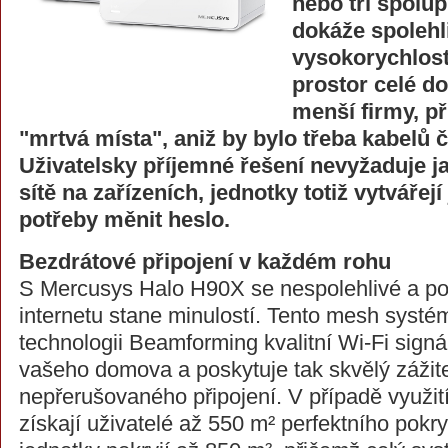
nebo tří spolup
dokáže spolehl
vysokorychlos
prostor celé d
menší firmy, p
"mrtvá místa", aniž by bylo třeba kabelů č
Uživatelsky příjemné řešení nevyžaduje j
sítě na zařízeních, jednotky totiž vytvářej
potřeby měnit heslo.
Bezdrátové připojení v každém rohu
S Mercusys Halo H90X se nespolehlivé a po
internetu stane minulostí. Tento mesh systé
technologii Beamforming kvalitní Wi-Fi sign
vašeho domova a poskytuje tak skvělý zážite
nepřerušovaného připojení. V případě využit
získají uživatelé až 550 m² perfektního pokrytí