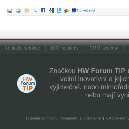
Kontakty redakce
ERP systémy
CRM systémy
Značkou
HW Forum TIP
u
velmi inovativní a jeji
výjimečné, nebo mimořádně
nebo mají vyn
|
Baterie do mobilu, fotoaparátu a videokamer
|
CAD systém