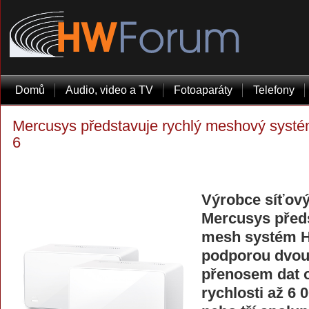
Domů
Audio, video a TV
Fotoaparáty
Telefony
Mercusys představuje rychlý meshový systé
6
Výrobce síťový
Mercusys předs
mesh systém H
podporou dvou
přenosem dat 
rychlosti až 6