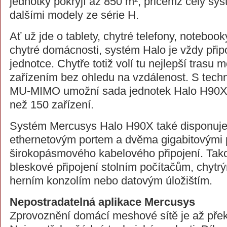
jednotky pokryjí až 850 m², přičemž celý sys
dalšími modely ze série H.
Ať už jde o tablety, chytré telefony, noteboo
chytré domácnosti, systém Halo je vždy připoj
jednotce. Chytře totiž volí tu nejlepší trasu 
zařízením bez ohledu na vzdálenost. S tec
MU-MIMO umožní sada jednotek Halo H90X p
než 150 zařízení.
Systém Mercusys Halo H90X také disponuje
ethernetovým portem a dvěma gigabitovými po
širokopásmového kabelového připojení. Tak
bleskové připojení stolním počítačům, chytr
herním konzolím nebo datovým úložištím.
Nepostradatelná aplikace Mercusys
Zprovoznění domácí meshové sítě je až pře