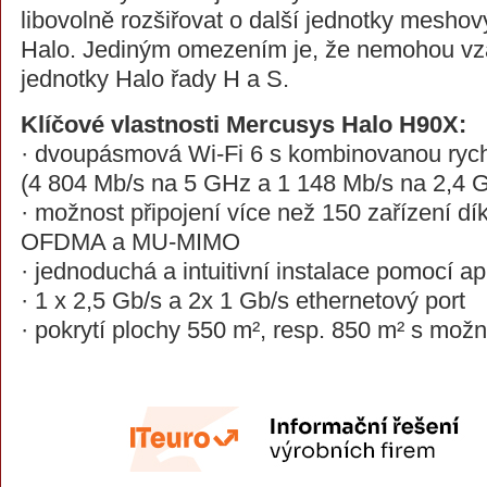
libovolně rozšiřovat o další jednotky meshov
Halo. Jediným omezením je, že nemohou vz
jednotky Halo řady H a S.
Klíčové vlastnosti Mercusys Halo H90X:
· dvoupásmová Wi-Fi 6 s kombinovanou rych
(4 804 Mb/s na 5 GHz a 1 148 Mb/s na 2,4 
· možnost připojení více než 150 zařízení dí
OFDMA a MU-MIMO
· jednoduchá a intuitivní instalace pomocí a
· 1 x 2,5 Gb/s a 2x 1 Gb/s ethernetový port
· pokrytí plochy 550 m², resp. 850 m² s možn