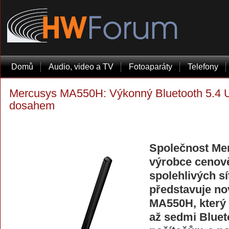
Domů
Audio, video a TV
Fotoaparáty
Telefony
Mercusys MA550H: Výkonný Bluetooth 5.4 
dosahem
Společnost Mer
výrobce cenov
spolehlivých s
představuje n
MA550H, který 
až sedmi Bluet