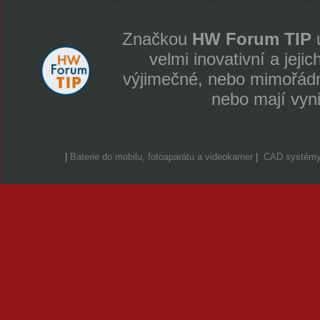
Značkou
HW Forum TIP
u
velmi inovativní a jeji
výjimečné, nebo mimořádně
nebo mají vyn
|
Baterie do mobilu, fotoaparátu a videokamer
|
CAD systém