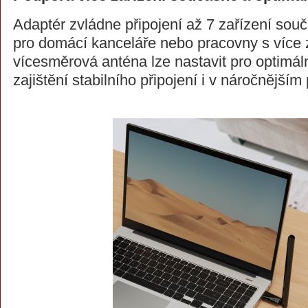
Adaptér zvládne připojení až 7 zařízení souč
pro domácí kanceláře nebo pracovny s více z
vícesměrová anténa lze nastavit pro optimáln
zajištění stabilního připojení i v náročnějším 