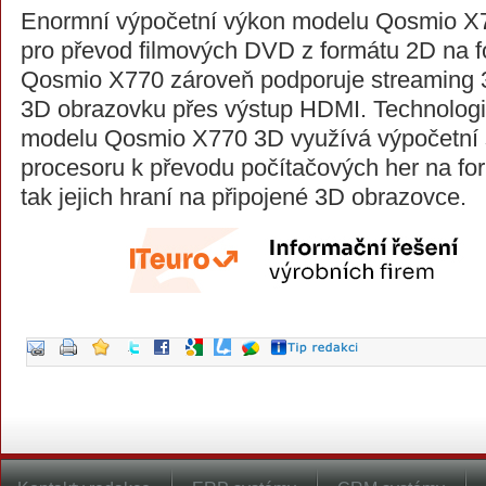
Enormní výpočetní výkon modelu Qosmio X77
pro převod filmových DVD z formátu 2D na 
Qosmio X770 zároveň podporuje streaming 3
3D obrazovku přes výstup HDMI. Technologi
modelu Qosmio X770 3D využívá výpočetní s
procesoru k převodu počítačových her na f
tak jejich hraní na připojené 3D obrazovce.