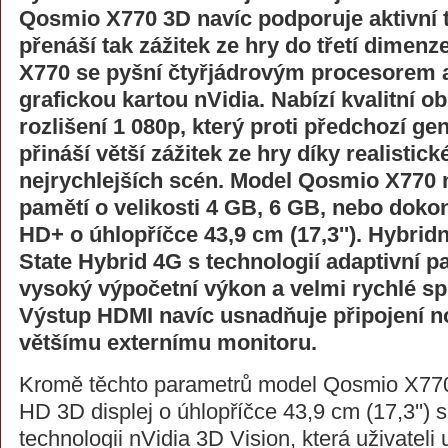
Qosmio X770 3D navíc podporuje aktivní 
přenáší tak zážitek ze hry do třetí dime
X770 se pyšní čtyřjádrovým procesorem 
grafickou kartou nVidia. Nabízí kvalitní o
rozlišení 1 080p, který proti předchozí g
přináší větší zážitek ze hry díky realistic
nejrychlejších scén. Model Qosmio X770 
pamětí o velikosti 4 GB, 6 GB, nebo doko
HD+ o úhlopříčce 43,9 cm (17,3''). Hybrid
State Hybrid 4G s technologií adaptivní 
vysoký výpočetní výkon a velmi rychlé s
Výstup HDMI navíc usnadňuje připojení n
většímu externímu monitoru.
Kromě těchto parametrů model Qosmio X770 
HD 3D displej o úhlopříčce 43,9 cm (17,3'') 
technologii nVidia 3D Vision, která uživateli