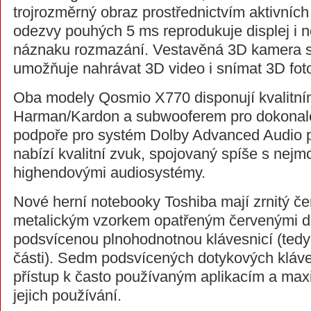
trojrozměrný obraz prostřednictvím aktivních 
odezvy pouhých 5 ms reprodukuje displej i n
náznaku rozmazání. Vestavěná 3D kamera 
umožňuje nahrávat 3D video i snímat 3D foto
Oba modely Qosmio X770 disponují kvalitní
Harman/Kardon a subwooferem pro dokonalé
podpoře pro systém Dolby Advanced Audio p
nabízí kvalitní zvuk, spojovaný spíše s nejm
highendovými audiosystémy.
Nové herní notebooky Toshiba mají zrnitý če
metalickým vzorkem opatřeným červenými d
podsvícenou plnohodnotnou klávesnicí (ted
části). Sedm podsvícených dotykových kláve
přístup k často používaným aplikacím a ma
jejich používání.