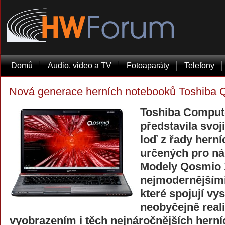
Domů
Audio, video a TV
Fotoaparáty
Telefony
Nová generace herních notebooků Toshiba
Toshiba Comput
představila svoj
loď z řady hern
určených pro ná
Modely Qosmio 
nejmodernějšími
které spojují vy
neobyčejně real
vyobrazením i těch nejnáročnějších herní