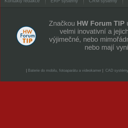
Kontakty redakce
ERP systémy
CRM systémy
Značkou
HW Forum TIP
u
velmi inovativní a jeji
výjimečné, nebo mimořádně
nebo mají vyn
|
Baterie do mobilu, fotoaparátu a videokamer
|
CAD systém