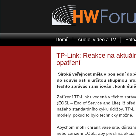
Domů
Audio, video a TV
Foto
TP-Link: Reakce na aktuáln
opatření
Široká veřejnost měla v poslední době 
do souvislosti s určitou skupinou hroz
těchto zprávách zmiňováni, konkrétně 
Zařízení TP-Link uvedená v těchto zpráv
(EOSL – End of Service and Life) již před 
našeho standardního cyklu údržby, TP-Lin
modely, pokud to bylo technicky možné.
Abychom mohli chránit vaše sítě, důrazn
nebo zařízení EOSL, aby přešli na aktuá