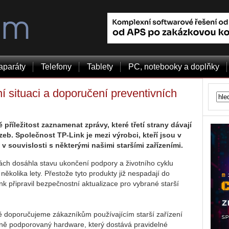
aparáty
Telefony
Tablety
PC, notebooky a doplňky
í situaci a doporučení preventivních
příležitost zaznamenat zprávy, které třetí strany dávají
eb. Společnost TP-Link je mezi výrobci, kteří jsou v
v souvislosti s některými našimi staršími zařízeními.
ách dosáhla stavu ukončení podpory a životního cyklu
několika lety. Přestože tyto produkty již nespadají do
k připravil bezpečnostní aktualizace pro vybrané starší
ě doporučujeme zákazníkům používajícím starší zařízení
lně podporovaný hardware, který dostává pravidelné