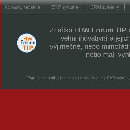
Kontakty redakce
ERP systémy
CRM systémy
Značkou
HW Forum TIP
u
velmi inovativní a jeji
výjimečné, nebo mimořádně
nebo mají vyn
|
Baterie do mobilu, fotoaparátu a videokamer
|
CAD systém