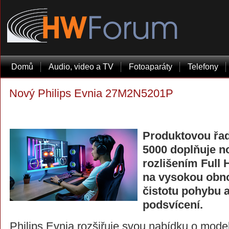
Domů
Audio, video a TV
Fotoaparáty
Telefony
Nový Philips Evnia 27M2N5201P
Produktovou řad
5000 doplňuje n
rozlišením Full 
na vysokou obno
čistotu pohybu 
podsvícení.
Philips Evnia rozšiřuje svou nabídku o mode