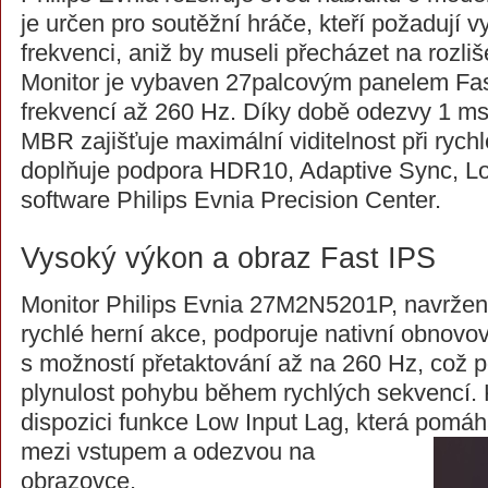
je určen pro soutěžní hráče, kteří požadují
frekvenci, aniž by museli přecházet na rozliš
Monitor je vybaven 27palcovým panelem Fas
frekvencí až 260 Hz. Díky době odezvy 1 m
MBR zajišťuje maximální viditelnost při rychl
doplňuje podpora HDR10, Adaptive Sync, Lo
software Philips Evnia Precision Center.
Vysoký výkon a obraz Fast IPS
Monitor Philips Evnia 27M2N5201P, navrže
rychlé herní akce, podporuje nativní obnovo
s možností přetaktování až na 260 Hz, což 
plynulost pohybu během rychlých sekvencí. 
dispozici funkce Low Input Lag, která pomáh
mezi vstupem a
odezvou na
obrazovce.