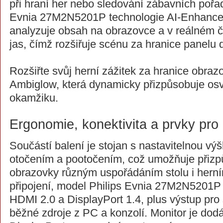
při hraní her nebo sledování zábavních pořa
Evnia 27M2N5201P technologie AI-Enhanc
analyzuje obsah na obrazovce a v reálném č
jas, čímž rozšiřuje scénu za hranice panelu 
Rozšiřte svůj herní zážitek za hranice obraz
Ambiglow, která dynamicky přizpůsobuje os
okamžiku.
Ergonomie, konektivita a prvky pro
Součástí balení je stojan s nastavitelnou vý
otočením a pootočením, což umožňuje přizp
obrazovky různým uspořádáním stolu i herní
připojení, model Philips Evnia 27M2N5201P 
HDMI 2.0 a DisplayPort 1.4, plus výstup pro 
běžné zdroje z PC a konzolí. Monitor je do