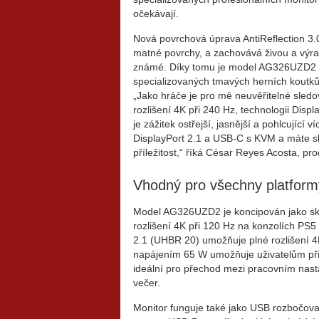
očekávají.
Nová povrchová úprava AntiReflection 3.0
matné povrchy, a zachovává živou a výra
známé. Díky tomu je model AG326UZD2 st
specializovaných tmavých herních koutků
„Jako hráče je pro mě neuvěřitelné sled
rozlišení 4K při 240 Hz, technologii Disp
je zážitek ostřejší, jasnější a pohlcující 
DisplayPort 2.1 a USB-C s KVM a máte sk
příležitost,“ říká César Reyes Acosta, 
Vhodný pro všechny platform
Model AG326UZD2 je koncipován jako sku
rozlišení 4K při 120 Hz na konzolích PS5
2.1 (UHBR 20) umožňuje plné rozlišení 4
napájením 65 W umožňuje uživatelům přip
ideální pro přechod mezi pracovním na
večer.
Monitor funguje také jako USB rozbočova