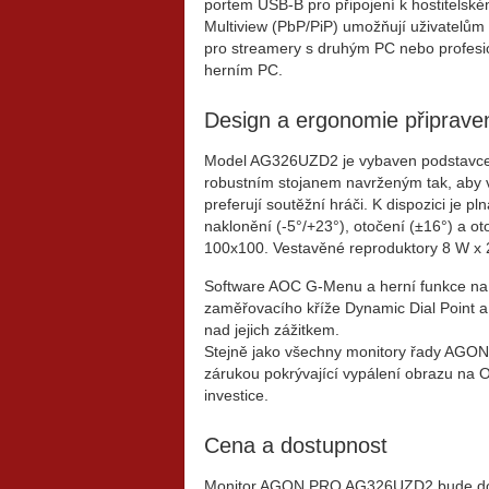
portem USB-B pro připojení k hostitelsk
Multiview (PbP/PiP) umožňují uživatelům 
pro streamery s druhým PC nebo profesi
herním PC.
Design a ergonomie připraven
Model AG326UZD2 je vybaven podstavce
robustním stojanem navrženým tak, aby 
preferují soutěžní hráči. K dispozici je 
naklonění (-5°/+23°), otočení (±16°) a o
100x100. Vestavěné reproduktory 8 W x 2 
Software AOC G-Menu a herní funkce na 
zaměřovacího kříže Dynamic Dial Point a 
nad jejich zážitkem.
Stejně jako všechny monitory řady AGO
zárukou pokrývající vypálení obrazu na OL
investice.
Cena a dostupnost
Monitor AGON PRO AG326UZD2 bude dos