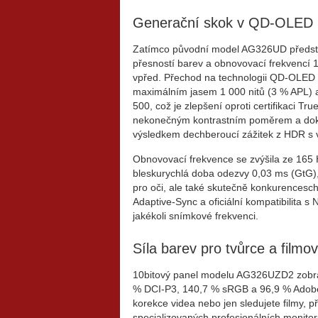
Generační skok v QD-OLED
Zatímco původní model AG326UD předsta
přesností barev a obnovovací frekvenc
vpřed. Přechod na technologii QD-OLED 4
maximálním jasem 1 000 nitů (3 % APL) 
500, což je zlepšení oproti certifikaci T
nekonečným kontrastním poměrem a doko
výsledkem dechberoucí zážitek z HDR s vý
Obnovovací frekvence se zvýšila ze 165
bleskurychlá doba odezvy 0,03 ms (GtG)
pro oči, ale také skutečně konkurences
Adaptive-Sync a oficiální kompatibilita s
jakékoli snímkové frekvenci.
Síla barev pro tvůrce a film
10bitový panel modelu AG326UZD2 zobra
% DCI-P3, 140,7 % sRGB a 96,9 % Adobe 
korekce videa nebo jen sledujete filmy, p
specializovaných profesionálních monitorů