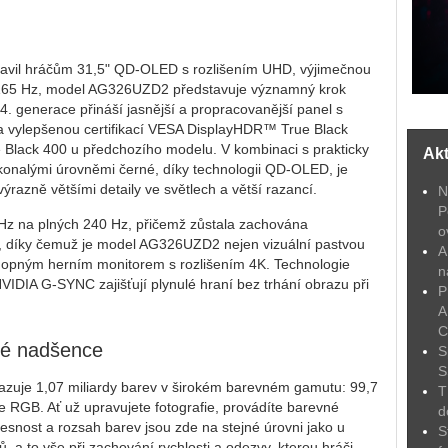
vil hráčům 31,5" QD-OLED s rozlišením UHD, výjimečnou
í 165 Hz, model AG326UZD2 představuje významný krok
. generace přináší jasnější a propracovanější panel s
a vylepšenou certifikací VESA DisplayHDR™ True Black
rue Black 400 u předchozího modelu. V kombinaci s prakticky
Akt
nalými úrovněmi černé, díky technologii QD-OLED, je
razně většími detaily ve světlech a větší razancí.
N
P
 Hz na plných 240 Hz, přičemž zůstala zachována
o
, díky čemuž je model AG326UZD2 nejen vizuální pastvou
A
chopným herním monitorem s rozlišením 4K. Technologie
n
 NVIDIA G-SYNC zajišťují plynulé hraní bez trhání obrazu při
P
A
C
ové nadšence
S
S
zuje 1,07 miliardy barev v širokém barevném gamutu: 99,7
T
RGB. Ať už upravujete fotografie, provádíte barevné
d
řesnost a rozsah barev jsou zde na stejné úrovni jako u
S
, a to vše při zachování rychlosti a odezvy, kterou hráči