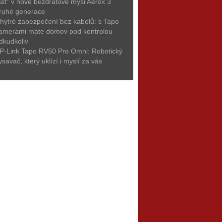
ast“ v nové bezdrátové myši Aerox 3
ruhé generace
hytré zabezpečení bez kabelů: s Tapo
amerami máte domov pod kontrolou
dkudkoliv
P-Link Tapo RV50 Pro Omni: Robotický
ysavač, který uklízí i myslí za vás