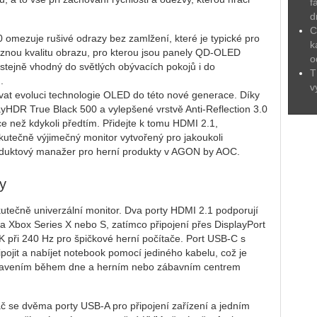
f
d
C
 omezuje rušivé odrazy bez zamlžení, které je typické pro
k
znou kvalitu obrazu, pro kterou jsou panely QD-OLED
o
ejně vhodný do světlých obývacích pokojů i do
T
.
v
ovat evoluci technologie OLED do této nové generace. Díky
layHDR True Black 500 a vylepšené vrstvě Anti-Reflection 3.0
více než kdykoli předtím. Přidejte k tomu HDMI 2.1,
utečně výjimečný monitor vytvořený pro jakoukoli
produktový manažer pro herní produkty v AGON by AOC.
y
tečně univerzální monitor. Dva porty HDMI 2.1 podporují
 a Xbox Series X nebo S, zatímco připojení přes DisplayPort
K při 240 Hz pro špičkové herní počítače. Port USB-C s
ojit a nabíjet notebook pomocí jediného kabelu, což je
stavením během dne a herním nebo zábavním centrem
č se dvěma porty USB-A pro připojení zařízení a jedním