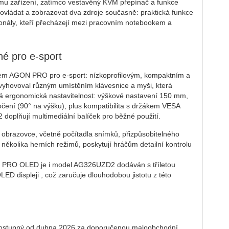
ému zařízení, zatímco vestavěný KVM přepínač a funkce
ovládat a zobrazovat dva zdroje současně: praktická funkce
onály, kteří přecházejí mezi pracovním notebookem a
é pro e-sport
m AGON PRO pro e-sport: nízkoprofilovým, kompaktním a
vyhovoval různým umístěním klávesnice a myši, která
plná ergonomická nastavitelnost: výškové nastavení 150 mm,
točení (90° na výšku), plus kompatibilita s držákem VESA
doplňují multimediální balíček pro běžné použití.
obrazovce, včetně počítadla snímků, přizpůsobitelného
několika herních režimů, poskytují hráčům detailní kontrolu
N PRO OLED je i model AG326UZD2 dodáván s tříletou
ED displeji , což zaručuje dlouhodobou jistotu z této
tupný od dubna 2026 za doporučenou maloobchodní