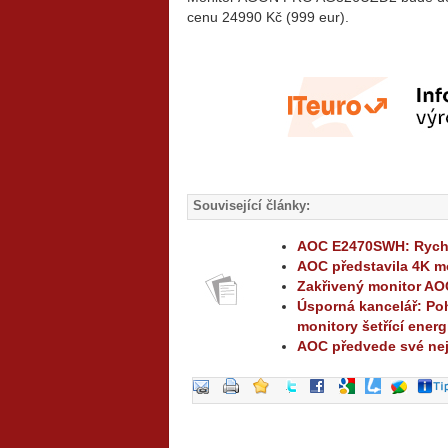
cenu 24990 Kč (999 eur).
Související články:
AOC E2470SWH: Rychl
AOC představila 4K mo
Zakřivený monitor AOC
Úsporná kancelář: Poh
monitory šetřící energ
AOC předvede své nej