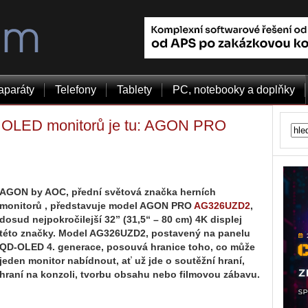
aparáty
Telefony
Tablety
PC, notebooky a doplňky
K OLED monitorů je tu: AGON PRO
AGON by AOC, přední světová značka herních
monitorů , představuje model AGON PRO
AG326UZD2
,
dosud nejpokročilejší 32” (31,5“ – 80 cm) 4K displej
této značky. Model AG326UZD2, postavený na panelu
QD-OLED 4. generace, posouvá hranice toho, co může
jeden monitor nabídnout, ať už jde o soutěžní hraní,
hraní na konzoli, tvorbu obsahu nebo filmovou zábavu.