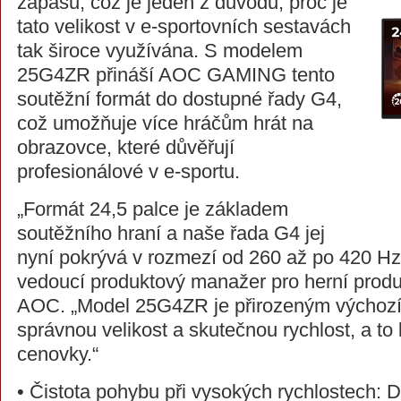
zápasů, což
je jeden z důvodů, proč je
tato velikost v e-sportovních sestavách
tak široce využívána. S modelem
25G4ZR přináší AOC GAMING tento
soutěžní formát do dostupné řady G4,
což umožňuje více hráčům hrát na
obrazovce, které důvěřují
profesionálové v e-sportu.
„Formát 24,5 palce je základem
soutěžního hraní a naše řada G4 jej
nyní pokrývá v rozmezí od 260 až po 420 Hz,
vedoucí produktový manažer pro herní produ
AOC. „Model 25G4ZR je přirozeným výchoz
správnou velikost a skutečnou rychlost, a t
cenovky.“
• Čistota pohybu při vysokých rychlostech: 