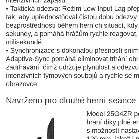
intenzivních zápasů.
• Taktická odezva: Režim Low Input Lag pře
tak, aby upřednostňoval čistou dobu odezvy. 
bezprostřednosti během herních situací, kdy
sekundy, a pomáhá hráčům rychle reagovat, 
milisekundě.
• Synchronizace s dokonalou přesností sním
Adaptive-Sync pomáhá eliminovat trhání obr
zadrhávání, čímž udržuje plynulost a odezvu
intenzivních týmových soubojů a rychle se 
obrazovce.
Navrženo pro dlouhé herní seance
Model 25G4ZR po
hraní díky plně 
s možností nasta
130 mm, jakož i 