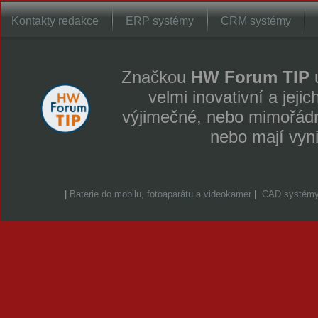
Kontakty redakce
ERP systémy
CRM systémy
Značkou
HW Forum TIP
u
velmi inovativní a jeji
výjimečné, nebo mimořádně
nebo mají vyn
|
Baterie do mobilu, fotoaparátu a videokamer
|
CAD systém