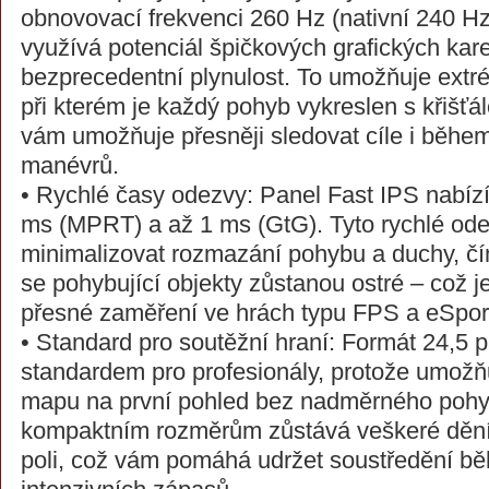
obnovovací frekvenci 260 Hz (nativní 240 
využívá potenciál špičkových grafických kare
bezprecedentní plynulost. To umožňuje extr
při kterém je každý pohyb vykreslen s křišťá
vám umožňuje přesněji sledovat cíle i běhe
manévrů.
• Rychlé časy odezvy: Panel Fast IPS nabízí
ms (MPRT) a až 1 ms (GtG). Tyto rychlé od
minimalizovat rozmazání pohybu a duchy, čím
se pohybující objekty zůstanou ostré – což 
přesné zaměření ve hrách typu FPS a eSport
• Standard pro soutěžní hraní: Formát 24,5 p
standardem pro profesionály, protože umožň
mapu na první pohled bez nadměrného pohyb
kompaktním rozměrům zůstává veškeré dění
poli, což vám pomáhá udržet soustředění b