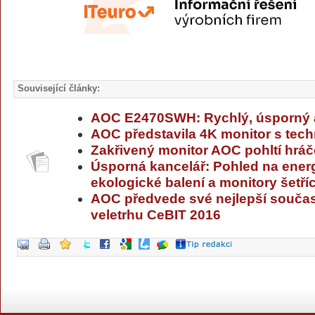
Související články:
AOC E2470SWH: Rychlý, úsporný 
AOC představila 4K monitor s tech
Zakřivený monitor AOC pohltí hráče
Úsporná kancelář: Pohled na energe
ekologické balení a monitory šetříc
AOC předvede své nejlepší souča
veletrhu CeBIT 2016