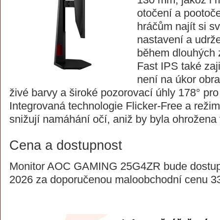
otočení a pootoč
hráčům najít si s
nastavení a udrže
během dlouhých 
Fast IPS také zaji
není na úkor obra
živé barvy a široké pozorovací úhly 178° pro 
Integrovaná technologie Flicker-Free a reži
snižují namáhání očí, aniž by byla ohrožena v
Cena a dostupnost
Monitor AOC GAMING 25G4ZR bude dostupn
2026 za doporučenou maloobchodní cenu 33