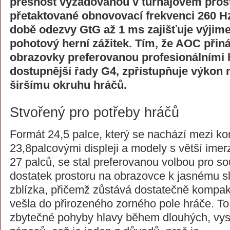
přesnost vyžadovanou v turnajovém prost
přetaktované obnovovací frekvenci 260 Hz 
době odezvy GtG až 1 ms zajišťuje výjime
pohotový herní zážitek. Tím, že AOC přiná
obrazovky preferovanou profesionálními h
dostupnější řady G4, zpřístupňuje výkon 
širšímu okruhu hráčů.
Stvořený pro potřeby hráčů
Formát 24,5 palce, který se nachází mezi k
23,8palcovými displeji a modely s větší imer
27 palců, se stal preferovanou volbou pro so
dostatek prostoru na obrazovce k jasnému s
zblízka, přičemž zůstává dostatečně kompak
vešla do přirozeného zorného pole hráče. T
zbytečné pohyby hlavy během dlouhých, vys