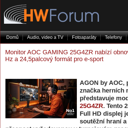
Domů
Audio, video a TV
Fotoaparáty
Telefony
Monitor AOC GAMING 25G4ZR nabízí obnovo
Hz a 24,5palcový formát pro e-sport
AGON by AOC, p
značka herních 
představuje mo
25G4ZR
. Tento 
Full HD displej 
soutěžní hraní a