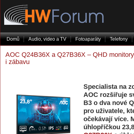
Domů
Audio, video a TV
Fotoaparáty
Telefony
AOC Q24B36X a Q27B36X – QHD monitory, k
i zábavu
Specialista na z
AOC rozšiřuje s
B3 o dva nové 
pro uživatele, kt
očekávají více.
úhlopříčkou 23,8