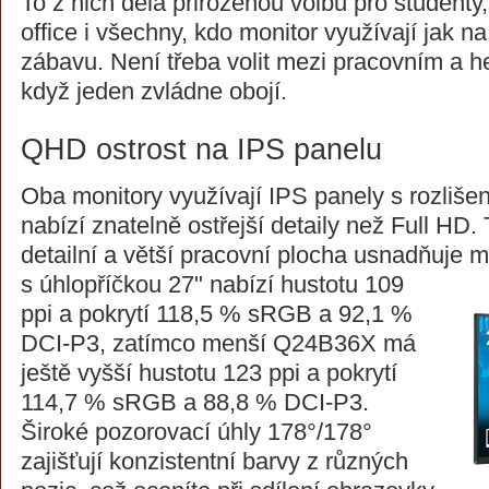
To z nich dělá přirozenou volbu pro student
office i všechny, kdo monitor využívají jak na
zábavu. Není třeba volit mezi pracovním a 
když jeden zvládne obojí.
QHD ostrost na IPS panelu
Oba monitory využívají IPS panely s rozliše
nabízí znatelně ostřejší detaily než Full HD. 
detailní a větší pracovní plocha usnadňuje 
s úhlopříčkou 27" nabízí
hustotu 109
ppi a pokrytí 118,5 % sRGB a 92,1 %
DCI-P3, zatímco menší Q24B36X má
ještě vyšší hustotu 123 ppi a pokrytí
114,7 % sRGB a 88,8 % DCI-P3.
Široké pozorovací úhly 178°/178°
zajišťují konzistentní barvy z různých