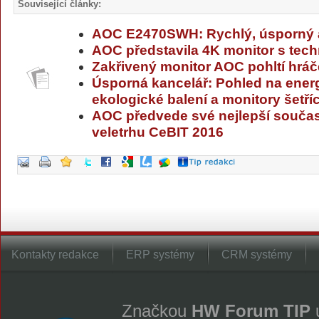
Související články:
AOC E2470SWH: Rychlý, úsporný 
AOC představila 4K monitor s tech
Zakřivený monitor AOC pohltí hráče
Úsporná kancelář: Pohled na energe
ekologické balení a monitory šetříc
AOC předvede své nejlepší souča
veletrhu CeBIT 2016
Kontakty redakce
ERP systémy
CRM systémy
Značkou
HW Forum TIP
u