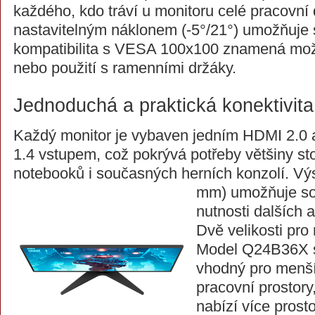
každého, kdo tráví u monitoru celé pracovní 
nastavitelným náklonem (-5°/21°) umožňuje
kompatibilita s VESA 100x100 znamená mo
nebo použití s ramenními držáky.
Jednoduchá a praktická konektivita
Každý monitor je vybaven jedním HDMI 2.0 
1.4 vstupem, což pokrývá potřeby většiny sto
notebooků i současných herních konzolí. Výs
mm) umožňuje s
nutnosti dalších 
Dvě velikosti pro
Model Q24B36X s 
vhodný pro menší
pracovní prostor
nabízí více prosto