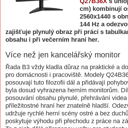
Q27B36X
s úhlo
cm) kombinují os
2560x1440 s obn
144 Hz a odezvo
zajišťuje plynulý obraz při práci s tabulk
obsahu i při večerním hraní her.
Více než jen kancelářský monitor
Řada B3 vždy kladla důraz na praktické a do
pro domácnosti i pracoviště. Modely Q24B
posouvají tuto filozofii dál a přidávají pohyb
byla dosud vyhrazena herním monitorům. Dí
posouvání obsahu plynulé, přehrávání videa 
příležitostné hraní her znatelně hladší. Od
udržuje rychlé herní scény ostré a bez duch
poskytuje výhodu při přechodu z práce na z