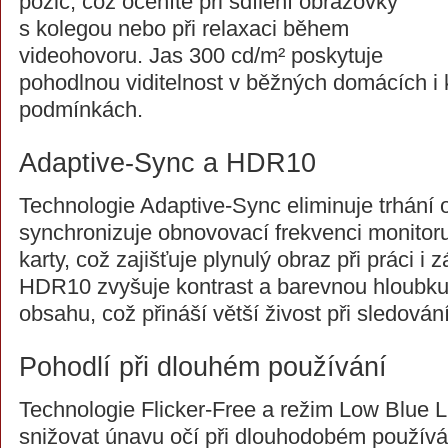
pozic, což oceníte při sdílení obrazovky
s kolegou nebo při relaxaci během
videohovoru. Jas 300 cd/m² poskytuje
pohodlnou viditelnost v běžných domácích i
podmínkách.
Adaptive-Sync a HDR10
Technologie Adaptive-Sync eliminuje trhání 
synchronizuje obnovovací frekvenci monitor
karty, což zajišťuje plynulý obraz při práci i
HDR10 zvyšuje kontrast a barevnou hloubku
obsahu, což přináší větší živost při sledování
Pohodlí při dlouhém používání
Technologie Flicker-Free a režim Low Blue L
snižovat únavu očí při dlouhodobém používán